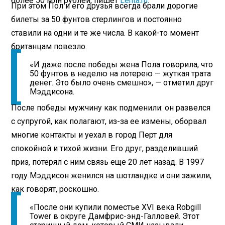
более 50 млн рублей, пишет
Lenta.ru
.
При этом Пол и его друзья всегда брали дорогие
билеты за 50 фунтов стерлингов и постоянно
ставили на одни и те же числа. В какой-то момент
британцам повезло.
«И даже после победы жена Пола говорила, что
50 фунтов в неделю на лотерею — жуткая трата
денег. Это было очень смешно», — отметил друг
Мэддисона.
После победы мужчину как подменили: он развелся
с супругой, как полагают, из-за ее измены, оборвал
многие контакты и уехал в город Перт для
спокойной и тихой жизни. Его друг, разделивший
приз, потерял с ним связь еще 20 лет назад. В 1997
году Мэддисон женился на шотландке и они зажили,
как говорят, роскошно.
«После они купили поместье XVI века Robgill
Tower в округе Дамфрис-энд-Галловей. Этот