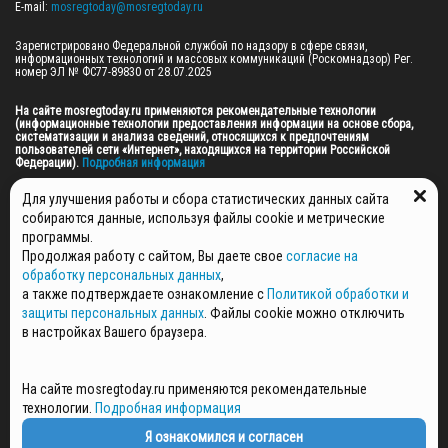
E-mail: 
mosregtoday@mosregtoday.ru
Зарегистрировано Федеральной службой по надзору в сфере связи, 
информационных технологий и массовых коммуникаций (Роскомнадзор) Рег. 
номер ЭЛ № ФС77-89830 от 28.07.2025

На сайте mosregtoday.ru применяются рекомендательные технологии 
(информационные технологии предоставления информации на основе сбора, 
систематизации и анализа сведений, относящихся к предпочтениям 
пользователей сети «Интернет», находящихся на территории Российской 
Федерации).
 Подробная информация
© 2026 ПРАВА НА ВСЕ МАТЕРИАЛЫ САЙТА ПРИНАДЛЕЖАТ ГАУ МО "ЦИФРОВЫЕ 
Для улучшения работы и сбора статистических данных сайта
МЕДИА" (ОГРН: 1255000059467).
собираются данные, используя файлы cookie и метрические
программы.
Продолжая работу с сайтом, Вы даете свое
согласие на
ПОЛИТИКА ОБРАБОТКИ И ЗАЩИТЫ ПЕРСОНАЛЬНЫХ ДАННЫХ
обработку персональных данных
,
НОВОСТИ
а также подтверждаете ознакомление с
Политикой обработки и
ГАЗЕТЫ
защиты персональных данных
. Файлы cookie можно отключить
РЕКЛАМОДАТЕЛЯМ
в настройках Вашего браузера.
КОНТАКТНАЯ ИНФОРМАЦИЯ
О РЕДАКЦИИ
На сайте mosregtoday.ru применяются рекомендательные
СПЕЦПРОЕКТЫ
технологии.
Подробная информация
СТАТЬИ
ПОЛИТИКА КОНФИДЕНЦИАЛЬНОСТИ
Я ознакомился и согласен