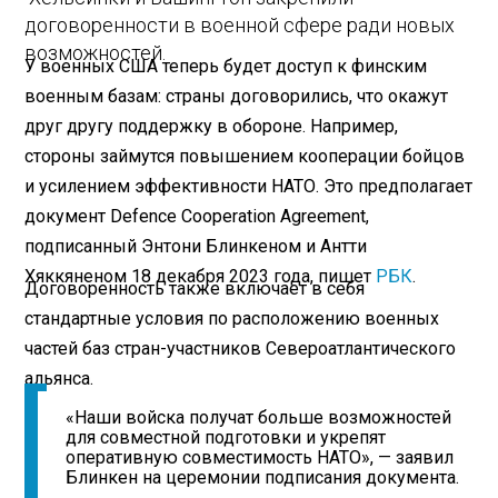
договоренности в военной сфере ради новых
возможностей.
У военных США теперь будет доступ к финским
военным базам: страны договорились, что окажут
друг другу поддержку в обороне. Например,
стороны займутся повышением кооперации бойцов
и усилением эффективности НАТО. Это предполагает
документ Defence Cooperation Agreement,
подписанный Энтони Блинкеном и Антти
Хяккяненом 18 декабря 2023 года, пишет
РБК
.
Договоренность также включает в себя
стандартные условия по расположению военных
частей баз стран-участников Североатлантического
альянса.
«Наши войска получат больше возможностей
для совместной подготовки и укрепят
оперативную совместимость НАТО», — заявил
Блинкен на церемонии подписания документа.