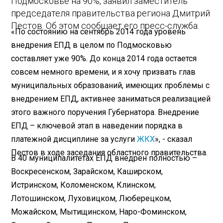
Подмосковье на 90%, заявил заместитель
председателя правительства региона Дмитрий
Пестов. Об этом сообщает его пресс-служба.
«По состоянию на сентябрь 2014 года уровень
внедрения ЕПД в целом по Подмосковью
составляет уже 90%. До конца 2014 года остается
совсем немного времени, и я хочу призвать глав
муниципальных образований, имеющих проблемы с
внедрением ЕПД, активнее заниматься реализацией
этого важного поручения Губернатора. Внедрение
ЕПД – ключевой этап в наведении порядка в
платежной дисциплине за услуги
ЖКХ
», - сказал
Пестов в ходе заседания областного правительства.
В 40 муниципалитетах ЕПД внедрен полностью –
Воскресенском, Зарайском, Каширском,
Истринском, Коломенском, Клинском,
Лотошинском, Луховицком, Люберецком,
Можайском, Мытищинском, Наро-Фоминском,