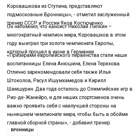
Коровашкова из Ступина, представляют
подмосковные Бронницы», - отметил заслуженный
тренер СССР и России Яков Костюченко.
Он напомнил, что каноист Николай Липкин –
многократный чемпион мира, Коровашков в этом
году выиграл три золота чемпионата Европы,
который прошел в июне в Германии.
«Призерами европейского первенства стали наши
воспитанницы Елена Анюшина, Елена Терехова.
Отлично зарекомендовали себя также Илья
Штоколов, Расул Ишумхамедов и Кирилл
Шамшурин. Два года осталось до Олимпийских игр в
Рио-де-Жанейро, и для наших спортсменов очень
важно проявить себя с наилучшей стороны на
нынешнем чемпионате мира, чтобы быть в обойме
главной сборной страны», - добавил тренер.
БРОННИЦЫ