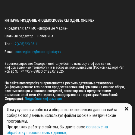
ИНТЕРНЕТ-ИЗДАНИЕ «ПОДМОСКОВЬЕ СЕГОДНЯ. ONLINE»
Учредители: ГАУ МО «Цифровые Медиа»

Главный редактор — Попов И. А.

Тел.: 
+7(495)223-35-11
E-mail: 
mosregtoday@mosregtoday.ru
Зарегистрировано Федеральной службой по надзору в сфере связи, 
информационных технологий и массовых коммуникаций (Роскомнадзор) Рег. 
номер ЭЛ № ФС77-89830 от 28.07.2025

На сайте mosregtoday.ru применяются рекомендательные технологии 
(информационные технологии предоставления информации на основе сбора, 
систематизации и анализа сведений, относящихся к предпочтениям 
пользователей сети «Интернет», находящихся на территории Российской 
Федерации).
 Подробная информация
© 2026 ПРАВА НА ВСЕ МАТЕРИАЛЫ САЙТА ПРИНАДЛЕЖАТ ГАУ МО "ЦИФРОВЫЕ 
Для улучшения работы и сбора статистических данных сайта
МЕДИА" (ОГРН: 1255000059467).
собираются данные, используя файлы cookie и метрические
программы.
Продолжая работу с сайтом, Вы даете свое
согласие на
ПОЛИТИКА ОБРАБОТКИ И ЗАЩИТЫ ПЕРСОНАЛЬНЫХ ДАННЫХ
обработку персональных данных
,