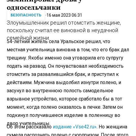
односельчанки
16 мая 2023 06:31
БЕЗОПАСНОСТЬ
Злоумышленник решил отомстить женщине,
поскольку считал ее виновной в неудачной
семейной жизни.
54-летний житель села Уральское решил, что
местная учительница виновна в том, что его брак дал
трещину. Якобы именно она уговорила его супругу
подать на развод. Он почувствовал необходимость
отомстить за развалившийся брак, и приступил к
действиям. Мужчина выдолбил изнутри полено, и
засунул во внутреннюю полость самодельное
взрывное устройство, которое сработало бы в тот
момент, когда полено оказалось в печке. Затем он
подкинул получившееся изделие в поленницу во
двор учительницы.
Об этом рассказало
издание «Vse42.ru»
. Но женщина
сумела распознать полено с сюрпризом. После этого