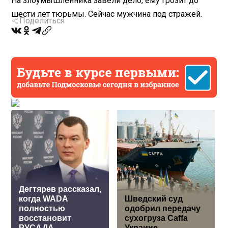
На злоумышленника завели дело, ему грозит до
шести лет тюрьмы. Сейчас мужчина под стражей.
Поделиться
Дегтярев рассказал,
когда WADA
Шведский суд
полностью
одобрил передачу
восстановит
сухогруза Caffa
РУСАДА
Украине