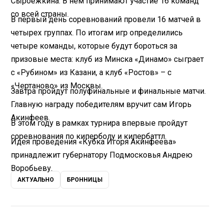
Сыроежкина. В нем принимают участие 16 команд
со всей страны.
В первый день соревнований провели 16 матчей в
четырех группах. По итогам игр определились
четыре команды, которые будут бороться за
призовые места: клуб из Минска «Динамо» сыграет
с «Рубином» из Казани, а клуб «Ростов» – с
«Чертаново» из Москвы.
Завтра пройдут полуфинальные и финальные матчи.
Главную награду победителям вручит сам Игорь
Акинфеев.
В этом году в рамках турнира впервые пройдут
соревнования по киперболу и кипербаттл.
Идея проведения «Кубка Игоря Акинфеева»
принадлежит губернатору Подмосковья Андрею
Воробьеву.
АКТУАЛЬНО
БРОННИЦЫ