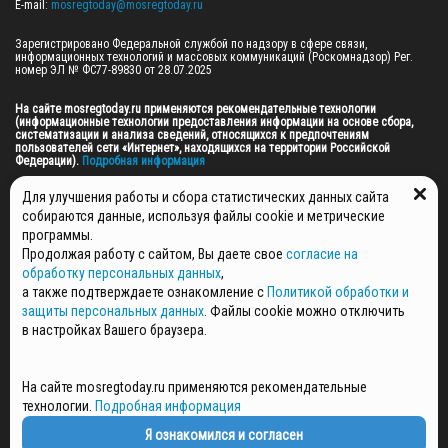
E-mail: 
mosregtoday@mosregtoday.ru
Зарегистрировано Федеральной службой по надзору в сфере связи, 
информационных технологий и массовых коммуникаций (Роскомнадзор) Рег. 
номер ЭЛ № ФС77-89830 от 28.07.2025

На сайте mosregtoday.ru применяются рекомендательные технологии 
(информационные технологии предоставления информации на основе сбора, 
систематизации и анализа сведений, относящихся к предпочтениям 
пользователей сети «Интернет», находящихся на территории Российской 
Федерации).
 Подробная информация
© 2026 ПРАВА НА ВСЕ МАТЕРИАЛЫ САЙТА ПРИНАДЛЕЖАТ ГАУ МО "ЦИФРОВЫЕ 
Для улучшения работы и сбора статистических данных сайта
МЕДИА" (ОГРН: 1255000059467).
собираются данные, используя файлы cookie и метрические
программы.
Продолжая работу с сайтом, Вы даете свое
согласие на
ПОЛИТИКА ОБРАБОТКИ И ЗАЩИТЫ ПЕРСОНАЛЬНЫХ ДАННЫХ
обработку персональных данных
,
НОВОСТИ
а также подтверждаете ознакомление с
Политикой обработки и
ГАЗЕТЫ
защиты персональных данных
. Файлы cookie можно отключить
РЕКЛАМОДАТЕЛЯМ
в настройках Вашего браузера.
КОНТАКТНАЯ ИНФОРМАЦИЯ
О РЕДАКЦИИ
На сайте mosregtoday.ru применяются рекомендательные
СПЕЦПРОЕКТЫ
технологии.
Подробная информация
СТАТЬИ
ПОЛИТИКА КОНФИДЕНЦИАЛЬНОСТИ
Я ознакомился и согласен