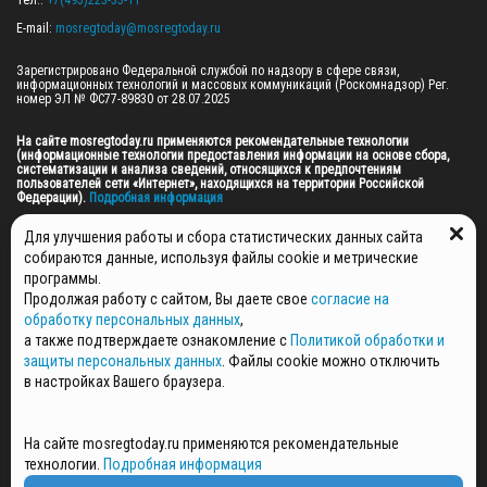
Тел.: 
+7(495)223-35-11
E-mail: 
mosregtoday@mosregtoday.ru
Зарегистрировано Федеральной службой по надзору в сфере связи, 
информационных технологий и массовых коммуникаций (Роскомнадзор) Рег. 
номер ЭЛ № ФС77-89830 от 28.07.2025

На сайте mosregtoday.ru применяются рекомендательные технологии 
(информационные технологии предоставления информации на основе сбора, 
систематизации и анализа сведений, относящихся к предпочтениям 
пользователей сети «Интернет», находящихся на территории Российской 
Федерации).
 Подробная информация
© 2026 ПРАВА НА ВСЕ МАТЕРИАЛЫ САЙТА ПРИНАДЛЕЖАТ ГАУ МО "ЦИФРОВЫЕ 
Для улучшения работы и сбора статистических данных сайта
МЕДИА" (ОГРН: 1255000059467).
собираются данные, используя файлы cookie и метрические
программы.
Продолжая работу с сайтом, Вы даете свое
согласие на
ПОЛИТИКА ОБРАБОТКИ И ЗАЩИТЫ ПЕРСОНАЛЬНЫХ ДАННЫХ
обработку персональных данных
,
НОВОСТИ
а также подтверждаете ознакомление с
Политикой обработки и
ГАЗЕТЫ
защиты персональных данных
. Файлы cookie можно отключить
РЕКЛАМОДАТЕЛЯМ
в настройках Вашего браузера.
КОНТАКТНАЯ ИНФОРМАЦИЯ
О РЕДАКЦИИ
На сайте mosregtoday.ru применяются рекомендательные
СПЕЦПРОЕКТЫ
технологии.
Подробная информация
СТАТЬИ