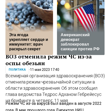
Эта ягода
Американский
укрепляет сердце и
демократ
иммунитет: врач
заблокировал
раскрыл секрет
санкции против РФ
ВОЗ отменила режим ЧС из-за
оспы обезьян
11 мая 2023 17:40
ПОЛИТИКА
Всемирная организация здравоохранения (ВОЗ)
отменила режим чрезвычайной ситуации в
области здравоохранения. Об этом сообщил
глава ведомства Тедрос Адханом Гебрейесус
на брифинге в четверг, 11 мая.
Режим ЧС из-за вируса был введен в августе 2022
года. В мае прошлого года Директор НИЦ