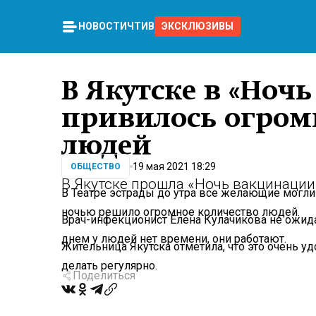
НОВОСТИ
ЧТИВО
ЭКСКЛЮЗИВЫ
В Якутске в «Ноч
привилось огром
людей
19 мая 2021 18:29
ОБЩЕСТВО
В Якутске прошла «Ночь вакцинации
В Театре эстрады до утра все желающие могли 
ночью решило огромное количество людей.
Врач-инфекционист Елена Кулачикова не ожида
днем у людей нет времени, они работают.
Жительница Якутска отметила, что это очень уд
делать регулярно.
Поделиться