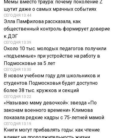
Мемы вместо траура: почему поколение Z
шутит даже о самых мрачных событиях
СЕГОДНЯ 13:44
Элла Памфилова рассказала, как
общественный контроль формирует доверие
к ДЭГ
СЕГОДНЯ 13:39
Около 10 тыс. молодых педагогов получили
«подъемные» при устройстве на работу в
Подмосковье за 5 лет
СЕГОДНЯ 13:30
В новом учебном году для школьников и
студентов Подмосковья будет доступно
более 38 тыс. кружков и секций
СЕГОДНЯ 13:22
«Называю маму девочкой»: звезда «По
законам военного времени» Климова
показала редкие кадры с 75-летней мамой
СЕГОДНЯ 13:19
Книги могут прибавлять годы: как чтение
влияет на продолжительность жизни