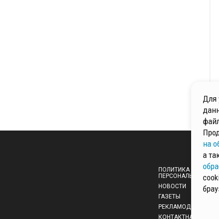
Для 
данн
файл
Прод
на о
а та
обра
ПОЛИТИКА ОБРАБОТ
ПЕРСОНАЛЬНЫХ ДА
cook
НОВОСТИ
брау
ГАЗЕТЫ
РЕКЛАМОДАТЕЛЯМ
КОНТАКТНАЯ ИНФО