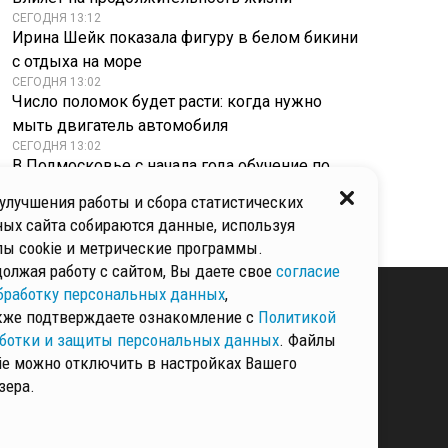
СЕГОДНЯ 13:12
Ирина Шейк показала фигуру в белом бикини
с отдыха на море
СЕГОДНЯ 13:02
Число поломок будет расти: когда нужно
мыть двигатель автомобиля
СЕГОДНЯ 13:02
В Подмосковье с начала года обучение по
грудному вскармливанию прошли свыше 36
улучшения работы и сбора статистических
тыс. жительниц
ых сайта собираются данные, используя
ы cookie и метрические программы.
олжая работу с сайтом, Вы даете свое
согласие
бработку персональных данных
,
кже подтверждаете ознакомление с
Политикой
ботки и защиты персональных данных
. Файлы
КИ И ЗАЩИТЫ
ННЫХ
ie можно отключить в настройках Вашего
зера.
РМАЦИЯ