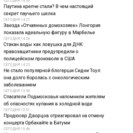
СЕГОДНЯ 14:50
Паутина крепче стали? В чем настоящий
секрет паучьего шелка
СЕГОДНЯ 14:27
Звезда «Отчаянных домохозяек» Лонгория
показала идеальную фигуру в Марбелье
СЕГОДНЯ 14:26
Стакан воды как ловушка для ДНК:
правозащитники предупредили о
полицейском произволе в США
СЕГОДНЯ 14:22
Не стало популярной блогерши Сидни Тоул:
она долго боролась с онкологическим
заболеванием
СЕГОДНЯ 13:58
Спасатели Подмосковья напомнили жителям
об опасностях купания в холодной воде
СЕГОДНЯ 13:51
Продюсер Дворцов отреагировал на отмену
концерта Орбакайте в Батуми
СЕГОДНЯ 13:46