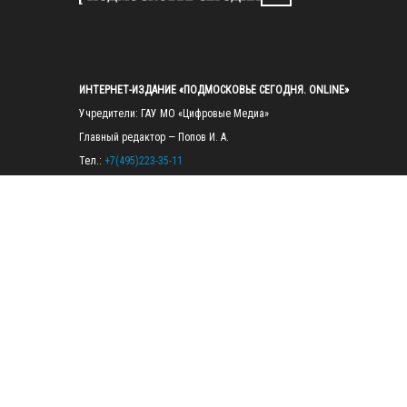
ИНТЕРНЕТ-ИЗДАНИЕ «ПОДМОСКОВЬЕ СЕГОДНЯ. ONLINE»
Учредители: ГАУ МО «Цифровые Медиа»

Главный редактор — Попов И. А.

Тел.: 
+7(495)223-35-11
E-mail: 
mosregtoday@mosregtoday.ru
Зарегистрировано Федеральной службой по надзору в сфере связи, 
информационных технологий и массовых коммуникаций 
(Роскомнадзор) Рег. номер ЭЛ № ФС77-89830 от 28.07.2025

На сайте mosregtoday.ru применяются рекомендательные технологии 
(информационные технологии предоставления информации на основе
сбора, систематизации и анализа сведений, относящихся к 
предпочтениям пользователей сети «Интернет», находящихся на 
территории Российской Федерации).
 Подробная информация
© 2026 ПРАВА НА ВСЕ МАТЕРИАЛЫ САЙТА ПРИНАДЛЕЖАТ ГАУ МО 
"ЦИФРОВЫЕ МЕДИА" (ОГРН: 1255000059467).