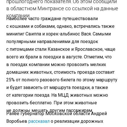
прошлогоднего показателя. Об этом сообщили
в областном Минтрансе со ссылкой на данные
компании.
Наиболее часто граждане путешествовали
с кошками и собаками, однако, встречались также
минипиг Свиппа и хорек-альбинос Вася. Самыми
популярными направлениями для поездок
с питомцами стали Казанское и Ярославское, чаще
всего их брали в поездки в августе. Отметим, что
в поездах компании можно провозить мелких
домашних животных, стоимость проезда составит
25% от полного разового билета по этому маршруту
и будет зависеть от маршрута поездки, а также
от категории поезда. На МЦД животных можно
провозить бесплатно. При этом животные
не должны мешать другим пассажирам.
Ранее губернатор Московской области Андрей
Воробьев
рассказал
о реализации дорожных