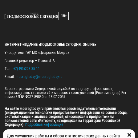
18+
ИНТЕРНЕТ-ИЗДАНИЕ «ПОДМОСКОВЬЕ СЕГОДНЯ. ONLINE»
Учредители: ГАУ МО «Цифровые Медиа»

Главный редактор — Попов И. А.

Тел.: 
+7(495)223-35-11
E-mail: 
mosregtoday@mosregtoday.ru
Зарегистрировано Федеральной службой по надзору в сфере связи, 
информационных технологий и массовых коммуникаций (Роскомнадзор) Рег. 
номер ЭЛ № ФС77-89830 от 28.07.2025

На сайте mosregtoday.ru применяются рекомендательные технологии 
(информационные технологии предоставления информации на основе сбора, 
систематизации и анализа сведений, относящихся к предпочтениям 
пользователей сети «Интернет», находящихся на территории Российской 
Федерации).
 Подробная информация
© 2026 ПРАВА НА ВСЕ МАТЕРИАЛЫ САЙТА ПРИНАДЛЕЖАТ ГАУ МО "ЦИФРОВЫЕ 
Для улучшения работы и сбора статистических данных сайта
МЕДИА" (ОГРН: 1255000059467).