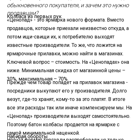
обыкновенного покупателя, и зачем это нужно
продавцам?
Колбаса из первых рук
«Ценопад» - это ярмарка нового формата. Вместо
продавцов, которые приехали неизвестно откуда, а
потом ищи-свищи их, к потребителю выходят
известные производители. То же, что ложится на
ярмарочные прилавки, можно найти в магазинах.
Ключевой вопрос – стоимость. На «Ценопадах» она
ниже. Минимальная скидка от магазинной цены –
30%, максимальная – 70%.
Прежде чем товар попадет на прилавок магазина -
посредники выкупают его у производителя. Долго
везут, где-то хранят, кому-то за это платят. В итоге
все эти расходы так или иначе компенсируем мы. На
«Ценопад» производители выходят самостоятельно.
Поэтому батон колбасы продается на ярмарке с
самой минимальной наценкой.
Набирая обороты
Новый формат торговли распробовали не только