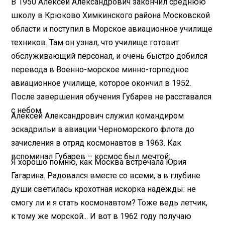
В 1950 Алексей Александрович закончил среднюю
школу в Крюково Химкинского района Московской
области и поступил в Морское авиационное училище
техников. Там он узнал, что училище готовит
обслуживающий персонал, и очень быстро добился
перевода в Военно-морское минно-торпедное
авиационное училище, которое окончил в 1952.
После завершения обучения Губарев не расставался
с небом.
Алексей Александрович служил командиром
эскадрильи в авиации Черноморского флота до
зачисления в отряд космонавтов в 1963. Как
вспоминал Губарев – космос был мечтой:
Я хорошо помню, как Москва встречала Юрия
Гагарина. Радовался вместе со всеми, а в глубине
души светилась крохотная искорка надежды: не
смогу ли и я стать космонавтом? Тоже ведь летчик,
к тому же морской... И вот в 1962 году получаю