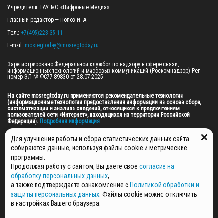
Учредители: ГАУ МО «Цифровые Медиа»

Главный редактор — Попов И. А.

Тел.: 
+7(495)223-35-11
E-mail: 
mosregtoday@mosregtoday.ru
Зарегистрировано Федеральной службой по надзору в сфере связи, 
информационных технологий и массовых коммуникаций (Роскомнадзор) Рег. 
номер ЭЛ № ФС77-89830 от 28.07.2025

На сайте mosregtoday.ru применяются рекомендательные технологии 
(информационные технологии предоставления информации на основе сбора, 
систематизации и анализа сведений, относящихся к предпочтениям 
пользователей сети «Интернет», находящихся на территории Российской 
Федерации).
 Подробная информация
© 2026 ПРАВА НА ВСЕ МАТЕРИАЛЫ САЙТА ПРИНАДЛЕЖАТ ГАУ МО "ЦИФРОВЫЕ 
Для улучшения работы и сбора статистических данных сайта
МЕДИА" (ОГРН: 1255000059467).
собираются данные, используя файлы cookie и метрические
программы.
Продолжая работу с сайтом, Вы даете свое
согласие на
ПОЛИТИКА ОБРАБОТКИ И ЗАЩИТЫ ПЕРСОНАЛЬНЫХ ДАННЫХ
обработку персональных данных
,
НОВОСТИ
а также подтверждаете ознакомление с
Политикой обработки и
ГАЗЕТЫ
защиты персональных данных
. Файлы cookie можно отключить
РЕКЛАМОДАТЕЛЯМ
в настройках Вашего браузера.
КОНТАКТНАЯ ИНФОРМАЦИЯ