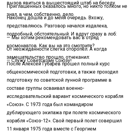
вызов явиться в вышестоящий штаб на беседу.
Приглашенных оказалось много, но никто толком не
знал, в чем, собственно, дело.
Наконец дошла и до меня очередь. Вхожу,
представляюсь. Разговор начался издалека,
подробный, обстоятельный. И вдруг сразу в лоб:
— Мы хотим рекомендовать вас в отряд
космонавтов. Как вы на это смотрите?
От неожиданности слегка оторопел. А когда
замешательство прошло, отчеканил:
— Служу Советскому Союзу!
После Алексей Губарев прошел полный курс
общекосмической подготовки, а также проходил
подготовку по советской лунной программе в
составе группы осваивал военно-
исследовательский вариант космического корабля
«Союз». С 1973 года был командиром
дублирующего экипажа при полете космического
корабля «Союз-12». Свой первый полет совершил
11 января 1975 года вместе с Георгием