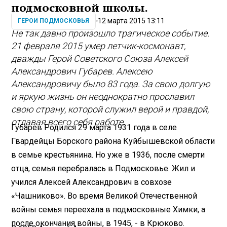
подмосковной школы.
12 марта 2015 13:11
ГЕРОИ ПОДМОСКОВЬЯ
Не так давно произошло трагическое событие.
21 февраля 2015 умер летчик-космонавт,
дважды Герой Советского Союза Алексей
Александрович Губарев. Алексею
Александровичу было 83 года. За свою долгую
и яркую жизнь он неоднократно прославил
свою страну, которой служил верой и правдой,
отдавая всего себя работе.
Губарев Родился 29 марта 1931 года в селе
Гвардейцы Борского района Куйбышевской области
в семье крестьянина. Но уже в 1936, после смерти
отца, семья перебралась в Подмосковье. Жил и
учился Алексей Александрович в совхозе
«Чашниково». Во время Великой Отечественной
войны семья переехала в подмосковные Химки, а
после окончания войны, в 1945, - в Крюково.