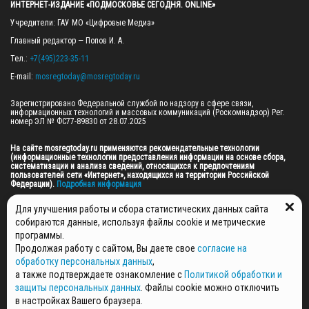
ИНТЕРНЕТ-ИЗДАНИЕ «ПОДМОСКОВЬЕ СЕГОДНЯ. ONLINE»
Учредители: ГАУ МО «Цифровые Медиа»

Главный редактор — Попов И. А.

Тел.: 
+7(495)223-35-11
E-mail: 
mosregtoday@mosregtoday.ru
Зарегистрировано Федеральной службой по надзору в сфере связи, 
информационных технологий и массовых коммуникаций (Роскомнадзор) Рег. 
номер ЭЛ № ФС77-89830 от 28.07.2025

На сайте mosregtoday.ru применяются рекомендательные технологии 
(информационные технологии предоставления информации на основе сбора, 
систематизации и анализа сведений, относящихся к предпочтениям 
пользователей сети «Интернет», находящихся на территории Российской 
Федерации).
 Подробная информация
© 2026 ПРАВА НА ВСЕ МАТЕРИАЛЫ САЙТА ПРИНАДЛЕЖАТ ГАУ МО "ЦИФРОВЫЕ 
Для улучшения работы и сбора статистических данных сайта
МЕДИА" (ОГРН: 1255000059467).
собираются данные, используя файлы cookie и метрические
программы.
Продолжая работу с сайтом, Вы даете свое
согласие на
ПОЛИТИКА ОБРАБОТКИ И ЗАЩИТЫ ПЕРСОНАЛЬНЫХ ДАННЫХ
обработку персональных данных
,
НОВОСТИ
а также подтверждаете ознакомление с
Политикой обработки и
ГАЗЕТЫ
защиты персональных данных
. Файлы cookie можно отключить
РЕКЛАМОДАТЕЛЯМ
в настройках Вашего браузера.