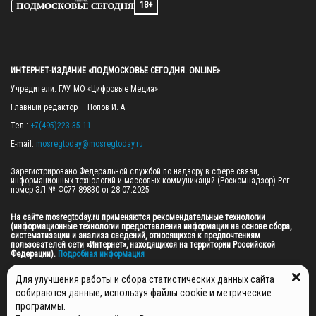
18+
ИНТЕРНЕТ-ИЗДАНИЕ «ПОДМОСКОВЬЕ СЕГОДНЯ. ONLINE»
Учредители: ГАУ МО «Цифровые Медиа»

Главный редактор — Попов И. А.

Тел.: 
+7(495)223-35-11
E-mail: 
mosregtoday@mosregtoday.ru
Зарегистрировано Федеральной службой по надзору в сфере связи, 
информационных технологий и массовых коммуникаций (Роскомнадзор) Рег. 
номер ЭЛ № ФС77-89830 от 28.07.2025

На сайте mosregtoday.ru применяются рекомендательные технологии 
(информационные технологии предоставления информации на основе сбора, 
систематизации и анализа сведений, относящихся к предпочтениям 
пользователей сети «Интернет», находящихся на территории Российской 
Федерации).
 Подробная информация
© 2026 ПРАВА НА ВСЕ МАТЕРИАЛЫ САЙТА ПРИНАДЛЕЖАТ ГАУ МО "ЦИФРОВЫЕ 
Для улучшения работы и сбора статистических данных сайта
МЕДИА" (ОГРН: 1255000059467).
собираются данные, используя файлы cookie и метрические
программы.