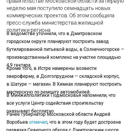
правительстве Московской области за первую
неделю мая поступило семнадцать новых
коммерческих проектов. Об этом сообщила
пресс-служба министерства жилищной
политики региона.
В ведомстве уточнили, что в Дмитровском
городском округе планируют построить завод
бутилированной питьевой воды, в Солнечногорске —
производственный комплекс на участке площадью
4,9 гектара.
Кроме того, в Истре намерены возвести
звероферму, в Долгопрудном — складской корпус,
в Шатуре — магазин. В Химках планируют построить
мастерскую по ремонту автомобилей.
В Минжилполитики Подмосковья напомнили, что
все услуги Центр содействия строительству
оказывает бесплатно.
Ранее губернатор Московской области Андрей
Воробьев
отмечал
, что в этом году будет достроена
развязка Северного обхода с Дмитровским шоссе.