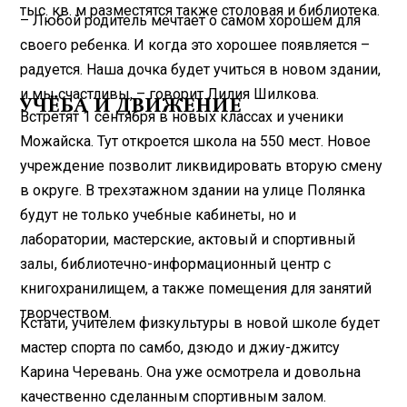
тыс. кв. м разместятся также столовая и библиотека.
– Любой родитель мечтает о самом хорошем для
своего ребенка. И когда это хорошее появляется –
радуется. Наша дочка будет учиться в новом здании,
и мы счастливы, – говорит Лилия Шилкова.
УЧЁБА И ДВИЖЕНИЕ
Встретят 1 сентября в новых классах и ученики
Можайска. Тут откроется школа на 550 мест. Новое
учреждение позволит ликвидировать вторую смену
в округе. В трехэтажном здании на улице Полянка
будут не только учебные кабинеты, но и
лаборатории, мастерские, актовый и спортивный
залы, биб­лиотечно-информационный центр с
книгохранилищем, а также помещения для занятий
творчеством.
Кстати, учителем физкультуры в новой школе будет
мастер спорта по самбо, дзюдо и джиу-джитсу
Карина Черевань. Она уже осмотрела и довольна
качественно сделанным спортивным залом.