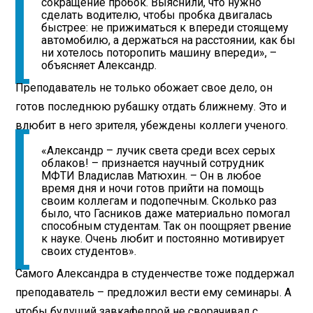
сокращение пробок. Выяснили, что нужно
сделать водителю, чтобы пробка двигалась
быстрее: не прижиматься к впереди стоящему
автомобилю, а держаться на расстоянии, как бы
ни хотелось поторопить машину впереди», –
объясняет Александр.
Преподаватель не только обожает свое дело, он
готов последнюю рубашку отдать ближнему. Это и
влюбит в него зрителя, убеждены коллеги ученого.
«Александр – лучик света среди всех серых
облаков! – признается научный сотрудник
МФТИ Владислав Матюхин. – Он в любое
время дня и ночи готов прийти на помощь
своим коллегам и подопечным. Сколько раз
было, что Гасников даже материально помогал
способным студентам. Так он поощряет рвение
к науке. Очень любит и постоянно мотивирует
своих студентов».
Самого Александра в студенчестве тоже поддержал
преподаватель – предложил вести ему семинары. А
чтобы будущий завкафедрой не сворачивал с