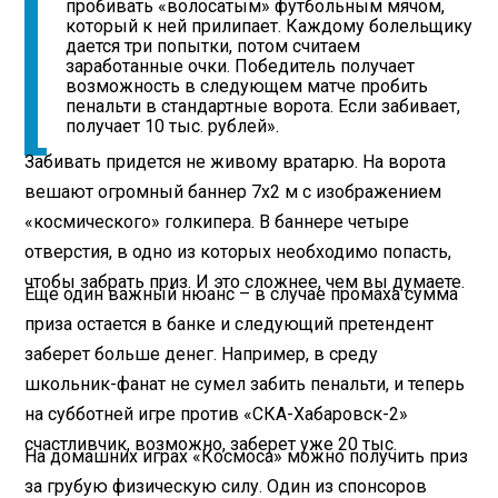
пробивать «волосатым» футбольным мячом,
который к ней прилипает. Каждому болельщику
дается три попытки, потом считаем
заработанные очки. Победитель получает
возможность в следующем матче пробить
пенальти в стандартные ворота. Если забивает,
получает 10 тыс. рублей».
Забивать придется не живому вратарю. На ворота
вешают огромный баннер 7х2 м с изображением
«космического» голкипера. В баннере четыре
отверстия, в одно из которых необходимо попасть,
чтобы забрать приз. И это сложнее, чем вы думаете.
Еще один важный нюанс – в случае промаха сумма
приза остается в банке и следующий претендент
заберет больше денег. Например, в среду
школьник-фанат не сумел забить пенальти, и теперь
на субботней игре против «СКА-Хабаровск-2»
счастливчик, возможно, заберет уже 20 тыс.
На домашних играх «Космоса» можно получить приз
за грубую физическую силу. Один из спонсоров