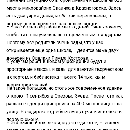
Изменит ситуацию со второй сменой и школа на 825
мест в микрорайоне Опалиха в Красногорске. Здесь
есть два учреждения, и оба они переполнены, а
потому новое придется как нельзя кстати.
– У нас большой район и много детей. Очень хочется,
чтобы все они учились по современным стандартам.
Поэтому все родители очень рады, что у нас
открывается еще одна школа, – делится мама двух
дочерей из Опалихи Римма Кострова.
К услугам ребят в новом учреждении будут и
просторные классы, и залы для занятий творчеством
и спортом, и биб­лиотека – всего 14 тыс. кв. м
территории знаний.
Не такое большое, но столь же современное здание
откроют 1 сентября в Орехово-Зуеве. После того как
распахнет двери пристройка на 400 мест к лицею на
улице Володарского, ребята смогут учиться только в
первую смену.
– Это важно и для детей, и для педагогов, – считает