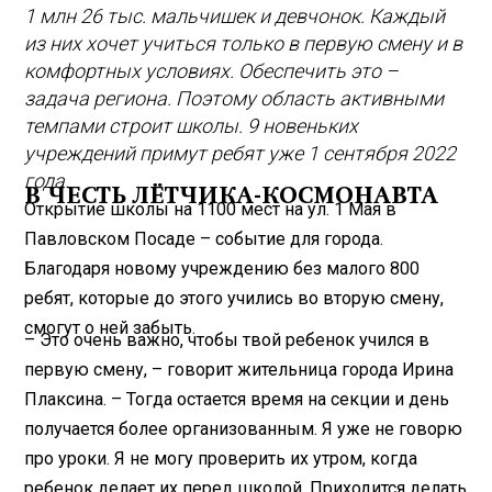
1 млн 26 тыс. мальчишек и девчонок. Каждый
из них хочет учиться только в первую смену и в
комфортных условиях. Обеспечить это –
задача региона. Поэтому область активными
темпами строит школы. 9 новеньких
учреждений примут ребят уже 1 сентября 2022
года.
В ЧЕСТЬ ЛЁТЧИКА-КОСМОНАВТА
Открытие школы на 1100 мест на ул. 1 Мая в
Павловском Посаде – событие для города.
Благодаря новому учреждению без малого 800
ребят, которые до этого учились во вторую смену,
смогут о ней забыть.
– Это очень важно, чтобы твой ребенок учился в
первую смену, – говорит жительница города Ирина
Плаксина. – Тогда остается время на секции и день
получается более организованным. Я уже не говорю
про уроки. Я не могу проверить их утром, когда
ребенок делает их перед школой. Приходится делать