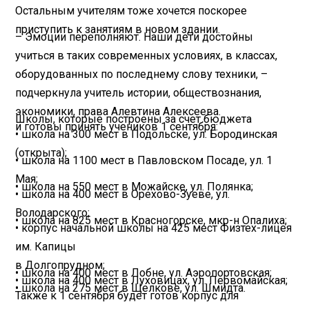
Остальным учителям тоже хочется поскорее
приступить к занятиям в новом здании.
– Эмоции переполняют. Наши дети достойны
учиться в таких современных условиях, в классах,
оборудованных по последнему слову техники, –
подчеркнула учитель истории, обществознания,
экономики, права Алевтина Алексеева.
Школы, которые построены за счет бюджета
и готовы принять учеников 1 сентября:
• школа на 300 мест в Подольске, ул. Бородинская
(открыта);
• школа на 1100 мест в Павловском Посаде, ул. 1
Мая;
• школа на 550 мест в Можайске, ул. Полянка;
• школа на 400 мест в Орехово-Зуеве, ул.
Володарского;
• школа на 825 мест в Красногорске, мкр-н Опалиха;
• корпус начальной школы на 425 мест Физтех-лицея
им. Капицы
в Долгопрудном;
• школа на 400 мест в Лобне, ул. Аэропортовская;
• школа на 400 мест в Луховицах, ул. Первомайская;
• школа на 275 мест в Щелкове, ул. Шмидта.
Также к 1 сентября будет готов корпус для