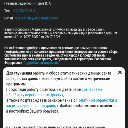
Главный редактор — Попов И. А.

Тел.: 
+7(495)223-35-11
E-mail: 
mosregtoday@mosregtoday.ru
Зарегистрировано Федеральной службой по надзору в сфере связи, 
информационных технологий и массовых коммуникаций (Роскомнадзор) Рег. 
номер ЭЛ № ФС77-89830 от 28.07.2025

На сайте mosregtoday.ru применяются рекомендательные технологии 
(информационные технологии предоставления информации на основе сбора, 
систематизации и анализа сведений, относящихся к предпочтениям 
пользователей сети «Интернет», находящихся на территории Российской 
Федерации).
 Подробная информация
© 2026 ПРАВА НА ВСЕ МАТЕРИАЛЫ САЙТА ПРИНАДЛЕЖАТ ГАУ МО "ЦИФРОВЫЕ 
Для улучшения работы и сбора статистических данных сайта
МЕДИА" (ОГРН: 1255000059467).
собираются данные, используя файлы cookie и метрические
программы.
Продолжая работу с сайтом, Вы даете свое
согласие на
ПОЛИТИКА ОБРАБОТКИ И ЗАЩИТЫ ПЕРСОНАЛЬНЫХ ДАННЫХ
обработку персональных данных
,
НОВОСТИ
а также подтверждаете ознакомление с
Политикой обработки и
ГАЗЕТЫ
защиты персональных данных
. Файлы cookie можно отключить
РЕКЛАМОДАТЕЛЯМ
в настройках Вашего браузера.
КОНТАКТНАЯ ИНФОРМАЦИЯ
О РЕДАКЦИИ
На сайте mosregtoday.ru применяются рекомендательные