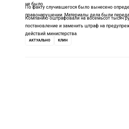
не было.
По факту случившегося было вынесено опреде
правонарушении. Материалы дела были передан
Компанию оштрафовали на восемьсот тысяч руб
постановление и заменить штраф на предупреж
действий министерства.
АКТУАЛЬНО
КЛИН