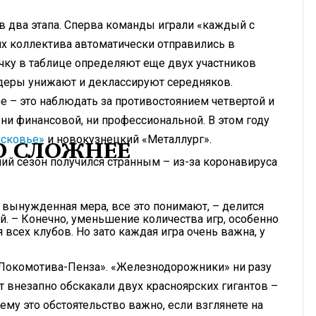
два этапа. Сперва команды играли «каждый с
их коллектива автоматически отправились в
чку в таблице определяют еще двух участников
идеры унижают и деклассируют середняков.
е – это наблюдать за противостоянием четвертой и
ни финансовой, ни профессиональной. В этом году
сковье»
и новокузнецкий «Металлург».
О СЛОЖНЕЕ
ий сезон получился странным – из-за коронавируса
о вынужденная мера, все это понимают, – делится
. – Конечно, уменьшение количества игр, особенно
всех клубов. Но зато каждая игра очень важна, у
«Локомотива-Пенза». «Железнодорожники» ни разу
ут внезапно обскакали двух красноярских гигантов –
ему это обстоятельство важно, если взглянете на