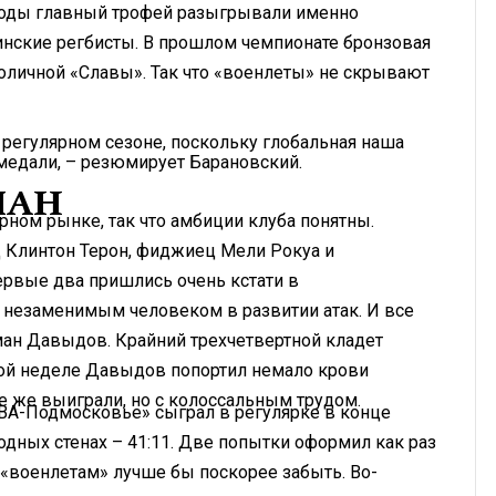
 годы главный трофей разыгрывали именно
нинские регбисты. В прошлом чемпионате бронзовая
оличной «Славы». Так что «военлеты» не скрывают
 регулярном сезоне, поскольку глобальная наша
 медали, – резюмирует Барановский.
МАН
ном рынке, так что амбиции клуба понятны.
 Клинтон Терон, фиджиец Мели Рокуа и
ервые два пришлись очень кстати в
л незаменимым человеком в развитии атак. И все
ман Давыдов. Крайний трехчетвертной кладет
лой неделе Давыдов попортил немало крови
е же выиграли, но с колоссальным трудом.
ВА-Подмосковье» сыграл в регулярке в конце
одных стенах – 41:11. Две попытки оформил как раз
«военлетам» лучше бы поскорее забыть. Во-