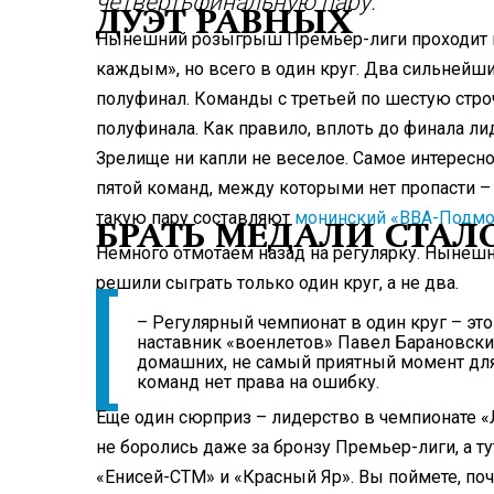
четвертьфинальную пару.
ДУЭТ РАВНЫХ
Нынешний розыгрыш Премьер-лиги проходит в 
каждым», но всего в один круг. Два сильнейш
полуфинал. Команды с третьей по шестую стро
полуфинала. Как правило, вплоть до финала л
Зрелище ни капли не веселое. Самое интересно
пятой команд, между которыми нет пропасти – 
такую пару составляют
монинский «ВВА-Подмо
БРАТЬ МЕДАЛИ СТАЛ
Немного отмотаем назад на регулярку. Нынешн
решили сыграть только один круг, а не два.
– Регулярный чемпионат в один круг – эт
наставник «военлетов» Павел Барановский
домашних, не самый приятный момент для 
команд нет права на ошибку.
Еще один сюрприз – лидерство в чемпионате 
не боролись даже за бронзу Премьер-лиги, а т
«Енисей-СТМ» и «Красный Яр». Вы поймете, поч