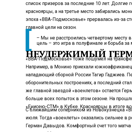
список призеров за последние 10 лет. Долгие
красноярцы, а на третье место забирались мо
эпоха «ВВА-Подмосковье» прервалась из-за ст
главной цели на сезон.
– Мы не расстроились четвертому месту в
цель – это игра в полуфинале и борьба за
НЕУДЕРЖИМЫЙ ГЕР
«ВВА-Подмосковье» тоже пошумел на трансфер
Например, в Монино приехали южноафриканец
нападающий сборной России Тагир Гаджиев. П
оборонительных построениях, а последний ста
же главной звездой «военлетов» остается Гер
больше всех попыток в этом сезоне. На прош
«Енисею-СТМ» в Кубке. Красноярцы в итоге вс
С ближайшим соперником из Новокузнецка «В
июля. Тогда «военлеты» оказались сильнее в р
Герман Давыдов. Комфортный счет того матча 