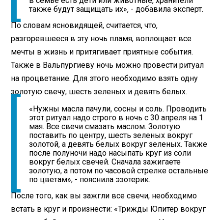
в семье есть дети или животные, хранители
также будут защищать их», - добавила эксперт.
По словам ясновидящей, считается, что,
разгоревшееся в эту ночь пламя, воплощает все
мечты в жизнь и притягивает приятные события.
Также в Вальпургиеву ночь можно провести ритуал
на процветание. Для этого необходимо взять одну
золотую свечу, шесть зеленых и девять белых.
«Нужны масла пачули, сосны и соль. Проводить
этот ритуал надо строго в ночь с 30 апреля на 1
мая. Все свечи смазать маслом. Золотую
поставить по центру, шесть зеленых вокруг
золотой, а девять белых вокруг зеленых. Также
после полуночи надо насыпать круг из соли
вокруг белых свечей. Сначала зажигаете
золотую, а потом по часовой стрелке остальные
по цветам», - пояснила эзотерик.
После того, как вы зажгли все свечи, необходимо
встать в круг и произнести: «Трижды Юпитер вокруг