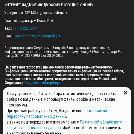
ИНТЕРНЕТ-ИЗДАНИЕ «ПОДМОСКОВЬЕ СЕГОДНЯ. ONLINE»
Учредители: ГАУ МО «Цифровые Медиа»

Главный редактор — Попов И. А.

Тел.: 
+7(495)223-35-11
E-mail: 
mosregtoday@mosregtoday.ru
Зарегистрировано Федеральной службой по надзору в сфере связи, 
информационных технологий и массовых коммуникаций (Роскомнадзор) Рег. 
номер ЭЛ № ФС77-89830 от 28.07.2025

На сайте mosregtoday.ru применяются рекомендательные технологии 
(информационные технологии предоставления информации на основе сбора, 
систематизации и анализа сведений, относящихся к предпочтениям 
пользователей сети «Интернет», находящихся на территории Российской 
Федерации).
 Подробная информация
© 2026 ПРАВА НА ВСЕ МАТЕРИАЛЫ САЙТА ПРИНАДЛЕЖАТ ГАУ МО "ЦИФРОВЫЕ 
Для улучшения работы и сбора статистических данных сайта
МЕДИА" (ОГРН: 1255000059467).
собираются данные, используя файлы cookie и метрические
программы.
Продолжая работу с сайтом, Вы даете свое
согласие на
ПОЛИТИКА ОБРАБОТКИ И ЗАЩИТЫ ПЕРСОНАЛЬНЫХ ДАННЫХ
обработку персональных данных
,
НОВОСТИ
а также подтверждаете ознакомление с
Политикой обработки и
ГАЗЕТЫ
защиты персональных данных
. Файлы cookie можно отключить
РЕКЛАМОДАТЕЛЯМ
в настройках Вашего браузера.