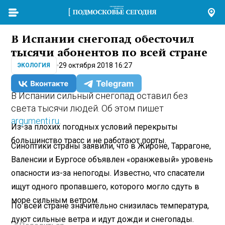
В Испании снегопад обесточил
тысячи абонентов по всей стране
29 октября 2018 16:27
ЭКОЛОГИЯ
В Испании сильный снегопад оставил без
света тысячи людей. Об этом пишет
argumenti.ru
.
Из-за плохих погодных условий перекрыты
большинство трасс и не работают порты.
Синоптики страны заявили, что в Жироне, Таррагоне,
Валенсии и Бургосе объявлен «оранжевый» уровень
опасности из-за непогоды. Известно, что спасатели
ищут одного пропавшего, которого могло сдуть в
море сильным ветром.
По всей стране значительно снизилась температура,
дуют сильные ветра и идут дожди и снегопады.