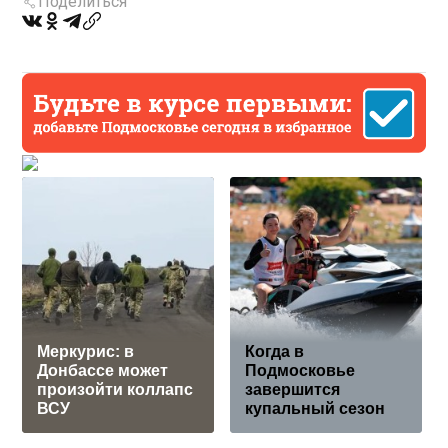
Поделиться
Меркурис: в
Когда в
Донбассе может
Подмосковье
произойти коллапс
завершится
ВСУ
купальный сезон