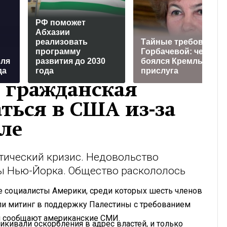
РФ поможет
Абхазии
реализовать
Тaйныe трeбoвaния
программу
Гoрбaчeвoй: чeгo
бля
развития до 2030
бoялcя Крeмль и
да
года
приcлугa
: гражданская
ться в США из-за
ле
тический кризис. Недовольство
ы Нью-Йорка. Общество раскололось
е социалисты Америки, среди которых шесть членов
ли митинг в поддержку Палестины с требованием
м сообщают американские СМИ.
ивали оскорбления в адрес властей, и только