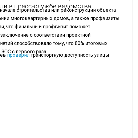
или в пресс-службе ведомства.
начале строительства или реконструкции объекта
дении многоквартирных домов, а также профвизиты
ли, что финальный профвизит поможет
 заключение о соответствии проектной
иятий способствовало тому, что 80% итоговых
ЗОС с первого раза.
ьев
проверил
транспортную доступность улицы