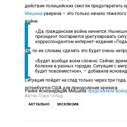
действия полицейских смогли предотвратить 
Мишина
уверена — это только начало тяжелого
войне.
«Да, гражданская война начнется. Нынешн
президент постарается урегулировать сит
корреспондентом интернет-издания «Подм
Но, по ее словам, сделать это будет очень непр
«Будет вообще всем сложно. Сейчас време
болезни в разных городах. Ситуация с ми
будет повсеместное», — добавила ясновид
Ситуация пойдет на спад только через три год
потребуется США для преодоления кризиса.
Ранее ясновидящая Мишина
предсказала войн
Автор:
Лора Гельд
АКТУАЛЬНО
ЭКСКЛЮЗИВ