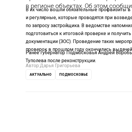
в регионе объектах. Об этом сообщ
В их число вошли обязательные профвизиты в 
и регулярные, которые проводятся при возве
по запросу застройщика. В ведомстве напомни
подготовиться к итоговой проверке и получить
документации (ЗОС). Проведение таких меропр
проверок в прошлом году окончились выдачей 
Ранее губернатор Подмосковья Андрей Вороб
Туполева после реконструкции.
Автор:
Дарья Григорьева
АКТУАЛЬНО
ПОДМОСКОВЬЕ