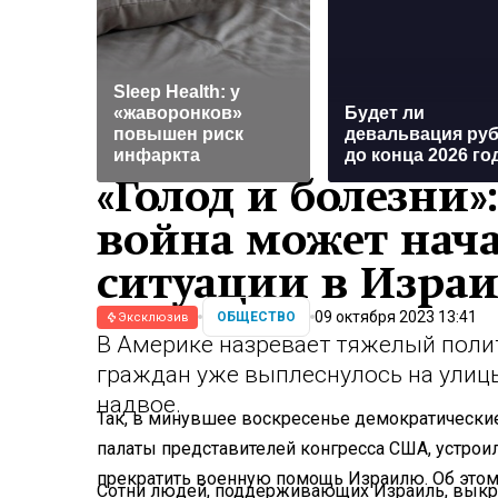
Sleep Health: у
«жаворонков»
Будет ли
повышен риск
девальвация ру
инфаркта
до конца 2026 го
«Голод и болезни»
война может нача
ситуации в Израи
09 октября 2023 13:41
ОБЩЕСТВО
Эксклюзив
В Америке назревает тяжелый поли
граждан уже выплеснулось на улиц
надвое.
Так, в минувшее воскресенье демократически
палаты представителей конгресса США, устрои
прекратить военную помощь Израилю. Об это
Сотни людей, поддерживающих Израиль, выкрик