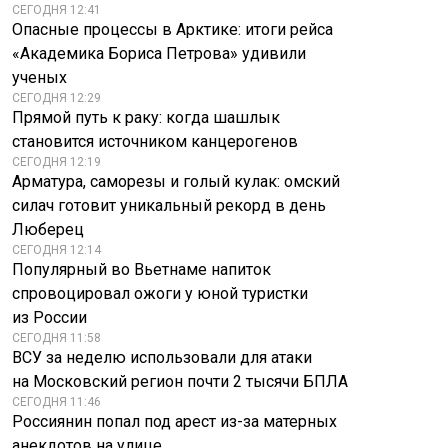
СЕГОДНЯ 12:41
Опасные процессы в Арктике: итоги рейса
«Академика Бориса Петрова» удивили
Уроки «Одиссея»:
ученых
Священник
что успех
СЕГОДНЯ 12:29
рассказал, можно
Кристофера
Прямой путь к раку: когда шашлык
ли отмечать день
Нолана говорит об
рождения умершего
индустрии
становится источником канцерогенов
СЕГОДНЯ 12:19
Арматура, саморезы и голый кулак: омский
силач готовит уникальный рекорд в день
Люберец
СЕГОДНЯ 12:14
Популярный во Вьетнаме напиток
спровоцировал ожоги у юной туристки
из России
СЕГОДНЯ 11:58
ВСУ за неделю использовали для атаки
на Московский регион почти 2 тысячи БПЛА
СЕГОДНЯ 11:46
Россиянин попал под арест из-за матерных
анекдотов на улице