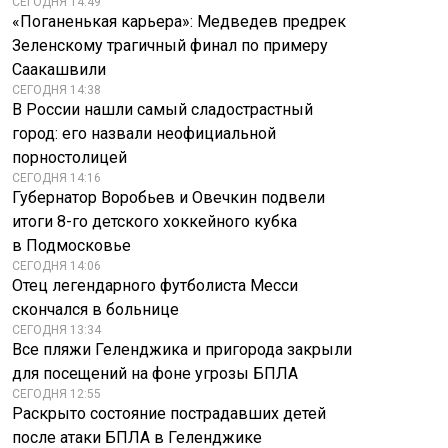
СЕГОДНЯ 14:49
«Поганенькая карьера»: Медведев предрек
Зеленскому трагичный финал по примеру
Саакашвили
СЕГОДНЯ 14:38
В России нашли самый сладострастный
город: его назвали неофициальной
порностолицей
СЕГОДНЯ 14:16
Губернатор Воробьев и Овечкин подвели
итоги 8-го детского хоккейного кубка
в Подмосковье
СЕГОДНЯ 14:06
Отец легендарного футболиста Месси
скончался в больнице
СЕГОДНЯ 13:34
Все пляжи Геленджика и пригорода закрыли
для посещений на фоне угрозы БПЛА
СЕГОДНЯ 12:55
Раскрыто состояние пострадавших детей
после атаки БПЛА в Геленджике