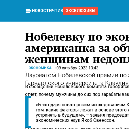
НОВОСТИ
ЧТИВО
ЭКСКЛЮЗИВЫ
Нобелевку по эк
американка за об
женщинам недоп
09 октября 2023 13:43
ЭКОНОМИКА
Лауреатом Нобелевской премии по 
Гарвардского университета Клаудия
В сообщении Нобелевского комитета говоритс
отчет, почему мужчины до сих пор зарабатыва
«Благодаря новаторским исследованиям К
том, какие факторы лежат в основе этого
устранять в будущем», – заявил председа
экономических наук Якоб Свенссон.