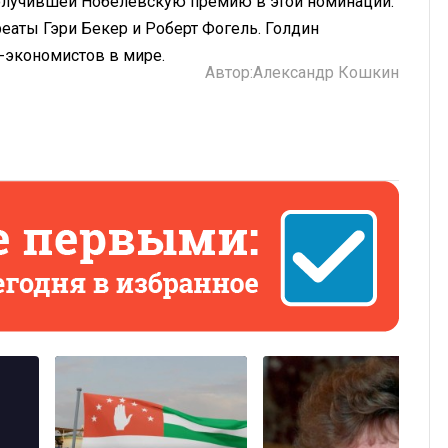
получившей Нобелевскую премию в этой номинации.
еаты Гэри Бекер и Роберт Фогель. Голдин
-экономистов в мире.
Автор:
Александр Кошкин