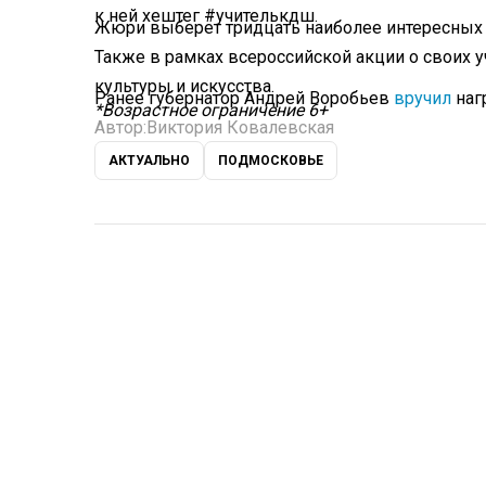
к ней хештег #учителькдш.
Жюри выберет тридцать наиболее интересных 
Также в рамках всероссийской акции о своих у
культуры и искусства.
Ранее губернатор Андрей Воробьев
вручил
наг
*Возрастное ограничение 6+
Автор:
Виктория Ковалевская
АКТУАЛЬНО
ПОДМОСКОВЬЕ