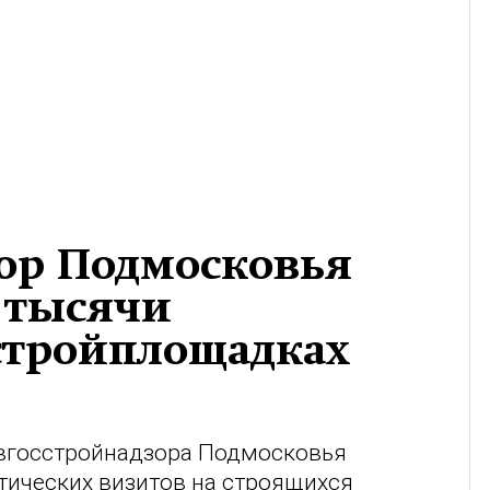
зор Подмосковья
 тысячи
стройплощадках
авгосстройнадзора Подмосковья
тических визитов на строящихся