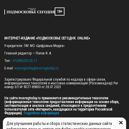
18+
ИНТЕРНЕТ-ИЗДАНИЕ «ПОДМОСКОВЬЕ СЕГОДНЯ. ONLINE»
Учредители: ГАУ МО «Цифровые Медиа»

Главный редактор — Попов И. А.

Тел.: 
+7(495)223-35-11
E-mail: 
mosregtoday@mosregtoday.ru
Зарегистрировано Федеральной службой по надзору в сфере связи, 
информационных технологий и массовых коммуникаций (Роскомнадзор) Рег. 
номер ЭЛ № ФС77-89830 от 28.07.2025

На сайте mosregtoday.ru применяются рекомендательные технологии 
(информационные технологии предоставления информации на основе сбора, 
систематизации и анализа сведений, относящихся к предпочтениям 
пользователей сети «Интернет», находящихся на территории Российской 
Федерации).
 Подробная информация
© 2026 ПРАВА НА ВСЕ МАТЕРИАЛЫ САЙТА ПРИНАДЛЕЖАТ ГАУ МО "ЦИФРОВЫЕ 
Для улучшения работы и сбора статистических данных сайта
МЕДИА" (ОГРН: 1255000059467).