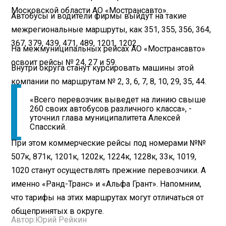
Московской области АО «Мострансавто».
Автобусы и водители фирмы выйдут на такие
межрегиональные маршруты, как 351, 355, 356, 364,
367, 379, 439, 471, 489, 1201, 1202.
На межмуниципальных рейсах АО «Мострансавто»
освоит рейсы № 24, 27 и 59.
Внутри округа станут курсировать машины этой
компании по маршрутам № 2, 3, 6, 7, 8, 10, 29, 35, 44.
«Всего перевозчик выведет на линию свыше
260 своих автобусов различного класса», -
уточнил глава муниципалитета Алексей
Спасский.
При этом коммерческие рейсы под номерами №№
507к, 871к, 1201к, 1202к, 1224к, 1228к, 33к, 1019,
1020 станут осуществлять прежние перевозчики. А
именно «Ранд-Транс» и «Альфа Грант». Напомним,
что тарифы на этих маршрутах могут отличаться от
общепринятых в округе.
Автор:
Юрий Рейкин