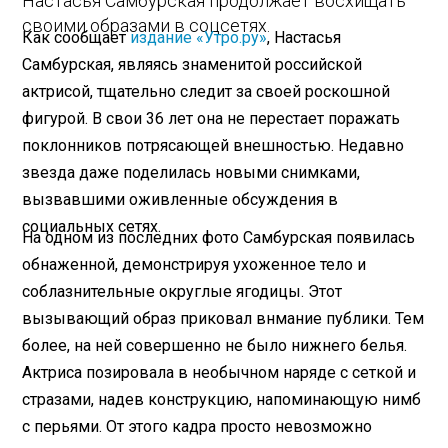
Настасья Самбурская продолжает восхищать
своими образами в соцсетях.
Как сообщает
издание «Утро.ру»
, Настасья
Самбурская, являясь знаменитой российской
актрисой, тщательно следит за своей роскошной
фигурой. В свои 36 лет она не перестает поражать
поклонников потрясающей внешностью. Недавно
звезда даже поделилась новыми снимками,
вызвавшими оживленные обсуждения в
социальных сетях.
На одном из последних фото Самбурская появилась
обнаженной, демонстрируя ухоженное тело и
соблазнительные округлые ягодицы. Этот
вызывающий образ приковал внмание публики. Тем
более, на ней совершенно не было нижнего белья.
Актриса позировала в необычном наряде с сеткой и
стразами, надев конструкцию, напоминающую нимб
с перьями. От этого кадра просто невозможно