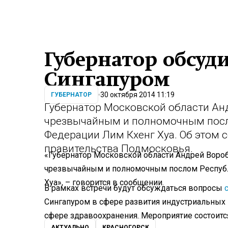
Губернатор обсуди
Сингапуром
30 октября 2014 11:19
ГУБЕРНАТОР
Губернатор Московской области Анд
чрезвычайным и полномочным пос
Федерации Лим Кхенг Хуа. Об этом 
правительства Подмосковья.
«Губернатор Московской области Андрей Вороб
чрезвычайным и полномочным послом Республ
Хуа», – говорится в сообщении.
В рамках встречи будут обсуждаться вопросы
Сингапуром в сфере развития индустриальных
сфере здравоохранения. Мероприятие состоитс
АКТУАЛЬНО
КРАСНОГОРСК