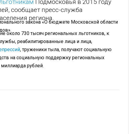
льготникам
Подмосковья в 2015 году
лей, сообщает пресс-служба
аселения региона.
онального закона «О бюджете Московской области
дов».
не около 730 тысяч региональных льготников, к
службы, реабилитированные лица и лица,
епрессий
, труженики тыла, получают социальную
дств на социальную поддержку региональных
4 миллиарда рублей.