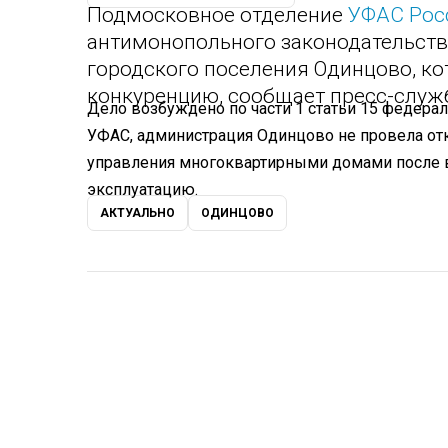
Подмосковное отделение
УФАС Рос
антимонопольного законодательств
городского поселения Одинцово, к
конкуренцию, сообщает пресс-служ
Дело возбуждено по части 1 статьи 15 федерал
УФАС, администрация Одинцово не провела отк
управления многоквартирными домами после в
эксплуатацию.
АКТУАЛЬНО
ОДИНЦОВО