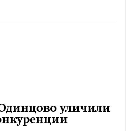
Одинцово уличили
онкуренции