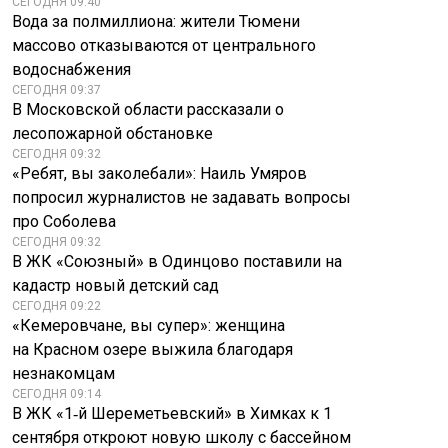
СЕГОДНЯ 09:40
Вода за полмиллиона: жители Тюмени
массово отказываются от центрального
водоснабжения
СЕГОДНЯ 09:37
В Московской области рассказали о
лесопожарной обстановке
СЕГОДНЯ 09:32
«Ребят, вы заколебали»: Наиль Умяров
попросил журналистов не задавать вопросы
про Соболева
СЕГОДНЯ 09:32
В ЖК «Союзный» в Одинцово поставили на
кадастр новый детский сад
СЕГОДНЯ 09:22
«Кемеровчане, вы супер»: женщина
на Красном озере выжила благодаря
незнакомцам
СЕГОДНЯ 09:14
В ЖК «1‑й Шереметьевский» в Химках к 1
сентября откроют новую школу с бассейном