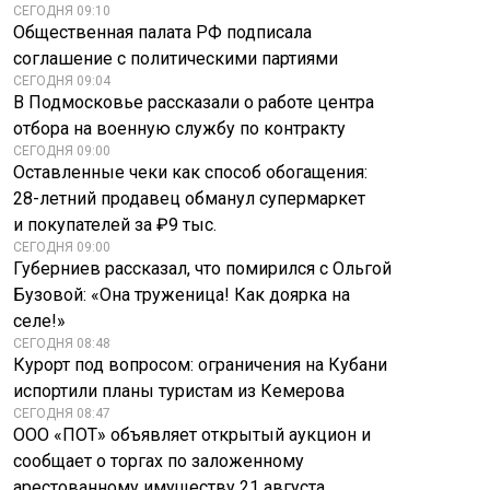
СЕГОДНЯ 09:10
Общественная палата РФ подписала
соглашение с политическими партиями
СЕГОДНЯ 09:04
В Подмосковье рассказали о работе центра
отбора на военную службу по контракту
СЕГОДНЯ 09:00
Оставленные чеки как способ обогащения:
28-летний продавец обманул супермаркет
и покупателей за ₽9 тыс.
СЕГОДНЯ 09:00
Губерниев рассказал, что помирился с Ольгой
Бузовой: «Она труженица! Как доярка на
селе!»
СЕГОДНЯ 08:48
Курорт под вопросом: ограничения на Кубани
испортили планы туристам из Кемерова
СЕГОДНЯ 08:47
ООО «ПОТ» объявляет открытый аукцион и
сообщает о торгах по заложенному
арестованному имуществу 21 августа