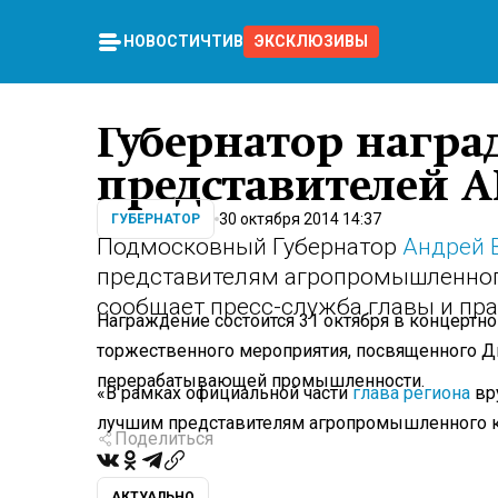
НОВОСТИ
ЧТИВО
ЭКСКЛЮЗИВЫ
Губернатор награ
представителей 
30 октября 2014 14:37
ГУБЕРНАТОР
Подмосковный Губернатор
Андрей 
представителям агропромышленног
сообщает пресс-служба главы и пра
Награждение состоится 31 октября в концертно
торжественного мероприятия, посвященного Дн
перерабатывающей промышленности.
«В рамках официальной части
глава региона
вр
лучшим представителям агропромышленного ко
Поделиться
АКТУАЛЬНО