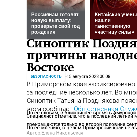
Россиянам готовят
Китайские учены
новую выплату:
нашли
проверьте свой год
таинственную
рождения
«частицу силы»
Синоптик Поздня
причины наводне
Востоке
15 августа 2023 00:08
БЕЗОПАСНОСТЬ
В Приморском крае зафиксировано 
за последние несколько лет. Во мн
Синоптик Татьяна Позднякова пояс
этом сообщает
Общественная Служ
По ее словам, в ближайшее время в Амурской 
Специалист отметила, что в последний летний 
прекращаются только во второй половине сент
По ее мнению, в целом Приморский край не а
Автор:
Елена Никольская