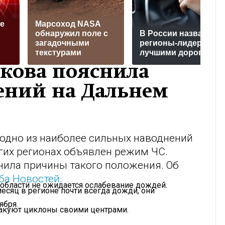
е
Марсоход NASA
обнаружил поле с
В России назвали
загадочными
регионы-лидеры с
текстурами
лучшими дорогами
кова пояснила
ний на Дальнем
одно из наиболее сильных наводнений
огих регионах объявлен режим ЧС.
нила причины такого положения. Об
ба Новостей
.
области не ожидается ослабевание дождей.
месяц в регионе почти всегда дожди, они
ября.
такуют циклоны своими центрами.