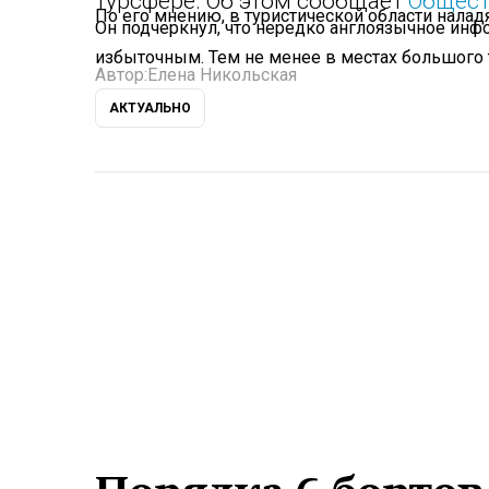
турсфере. Об этом сообщает
Общест
По его мнению, в туристической области нала
Он подчеркнул, что нередко англоязычное инф
избыточным. Тем не менее в местах большого 
Автор:
Елена Никольская
АКТУАЛЬНО