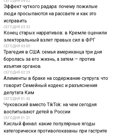
СЕГОДНЯ 04:02
Эффект чуткого радара: почему пожилые
люди просыпаются на рассвете и как это
исправить
СЕГОДНЯ 03:32
Конец старых нарративов: в Кремле оценили
электоральный взлет правых сил в ФРГ
СЕГОДНЯ 03:00
Трагедия в США: семья американца три дня
боролась за его жизнь, а затем — против
изъятия органов
СЕГОДНЯ 02:29
Алименты в браке на содержание супруга: что
говорит Семейный кодекс и разъяснения
депутата Ким
СЕГОДНЯ 01:42
Чуковский вместо TikTok: на чем сегодня
воспитывают детей в России
СЕГОДНЯ 01:21
Кислый финал: какие популярные ягоды
категорически противопоказаны при гастрите