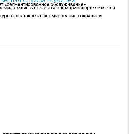
венная Служба Новостей
.
дят «сегментированное обслуживание».
ормирование в отечественном транспорте является
турпотока такое информирование сохранится.