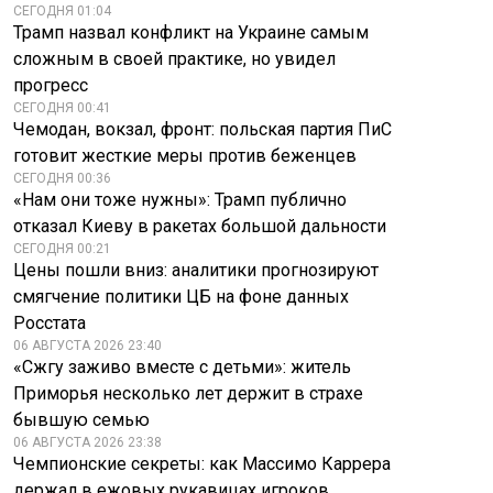
СЕГОДНЯ 01:04
Трамп назвал конфликт на Украине самым
На Западе забили
сложным в своей практике, но увидел
Польша готовится к
тревогу из-за
прогресс
войне с Россией
угрозы окончания
СЕГОДНЯ 00:41
— Сикорский
СВО
Чемодан, вокзал, фронт: польская партия ПиС
готовит жесткие меры против беженцев
СЕГОДНЯ 00:36
«Нам они тоже нужны»: Трамп публично
отказал Киеву в ракетах большой дальности
СЕГОДНЯ 00:21
Цены пошли вниз: аналитики прогнозируют
смягчение политики ЦБ на фоне данных
Росстата
06 АВГУСТА 2026 23:40
«Сжгу заживо вместе с детьми»: житель
Приморья несколько лет держит в страхе
бывшую семью
06 АВГУСТА 2026 23:38
Чемпионские секреты: как Массимо Каррера
держал в ежовых рукавицах игроков