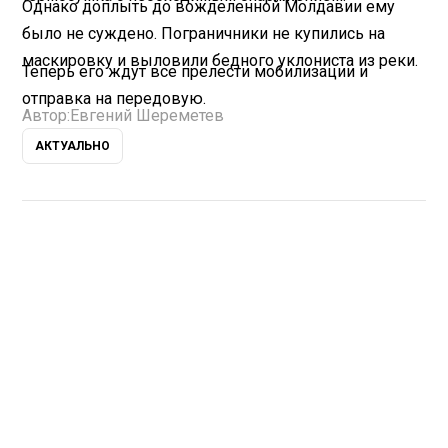
Однако доплыть до вожделенной Молдавии ему
было не суждено. Пограничники не купились на
маскировку и выловили бедного уклониста из реки.
Теперь его ждут все прелести мобилизации и
отправка на передовую.
Автор:
Евгений Шереметев
АКТУАЛЬНО