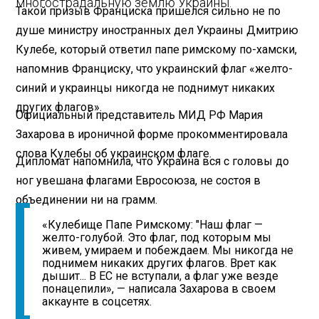
многострадальную землю Украины.
Такой призыв Франциска пришелся сильно не по
душе министру иностранных дел Украины Дмитрию
Кулебе, который ответил папе римскому по-хамски,
напомнив Франциску, что украинский флаг «желто-
синий и украинцы никогда не поднимут никаких
других флагов».
Официальный представитель МИД РФ Мария
Захарова в ироничной форме прокомментировала
слова Кулебы об украинском флаге.
Дипломат напомнила, что Украина вся с головы до
ног увешана флагами Евросоюза, не состоя в
объединении ни на грамм.
«Кулебище Папе Римскому: "Наш флаг —
желто-голубой. Это флаг, под которым мы
живем, умираем и побеждаем. Мы никогда не
поднимем никаких других флагов. Врет как
дышит... В ЕС не вступали, а флаг уже везде
понацепили», — написала Захарова в своем
аккаунте в соцсетях.