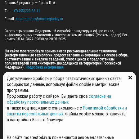
Главный редактор — Попов И. А.

Тел.: 
+7(495)223-35-11
E-mail: 
mosregtoday@mosregtoday.ru
Зарегистрировано Федеральной службой по надзору в сфере связи, 
информационных технологий и массовых коммуникаций (Роскомнадзор) Рег. 
номер ЭЛ № ФС77-89830 от 28.07.2025

На сайте mosregtoday.ru применяются рекомендательные технологии 
(информационные технологии предоставления информации на основе сбора, 
систематизации и анализа сведений, относящихся к предпочтениям 
пользователей сети «Интернет», находящихся на территории Российской 
Федерации).
 Подробная информация
© 2026 ПРАВА НА ВСЕ МАТЕРИАЛЫ САЙТА ПРИНАДЛЕЖАТ ГАУ МО "ЦИФРОВЫЕ 
Для улучшения работы и сбора статистических данных сайта
МЕДИА" (ОГРН: 1255000059467).
собираются данные, используя файлы cookie и метрические
программы.
Продолжая работу с сайтом, Вы даете свое
согласие на
ПОЛИТИКА ОБРАБОТКИ И ЗАЩИТЫ ПЕРСОНАЛЬНЫХ ДАННЫХ
обработку персональных данных
,
НОВОСТИ
а также подтверждаете ознакомление с
Политикой обработки и
ГАЗЕТЫ
защиты персональных данных
. Файлы cookie можно отключить
РЕКЛАМОДАТЕЛЯМ
в настройках Вашего браузера.
КОНТАКТНАЯ ИНФОРМАЦИЯ
О РЕДАКЦИИ
На сайте mosregtoday.ru применяются рекомендательные
СПЕЦПРОЕКТЫ