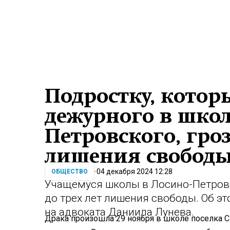
Подростку, котор
дежурного в школ
Петровского, гроз
лишения свобод
04 декабря 2024 12:28
ОБЩЕСТВО
Учащемуся школы в Лосино-Петровс
до трех лет лишения свободы. Об э
на адвоката Даниила Лунева.
Драка произошла 29 ноября в школе поселка С