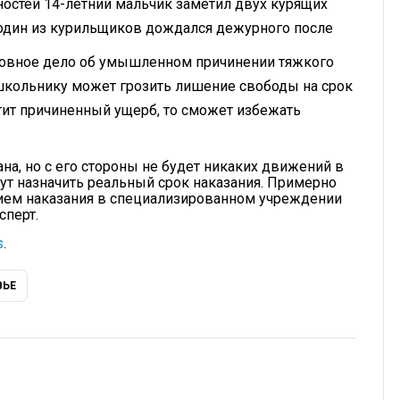
остей 14-летний мальчик заметил двух курящих
о один из курильщиков дождался дежурного после
ловное дело об умышленном причинении тяжкого
школьнику может грозить лишение свободы на срок
стит причиненный ущерб, то сможет избежать
на, но с его стороны не будет никаких движений в
гут назначить реальный срок наказания. Примерно
ием наказания в специализированном учреждении
сперт.
s
.
ВЬЕ