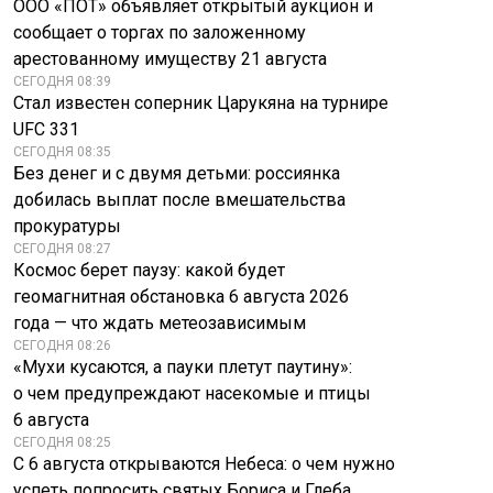
ООО «ПОТ» объявляет открытый аукцион и
сообщает о торгах по заложенному
арестованному имуществу 21 августа
СЕГОДНЯ 08:39
Стал известен соперник Царукяна на турнире
UFC 331
СЕГОДНЯ 08:35
Без денег и с двумя детьми: россиянка
добилась выплат после вмешательства
прокуратуры
СЕГОДНЯ 08:27
Космос берет паузу: какой будет
геомагнитная обстановка 6 августа 2026
года — что ждать метеозависимым
СЕГОДНЯ 08:26
«Мухи кусаются, а пауки плетут паутину»:
о чем предупреждают насекомые и птицы
6 августа
СЕГОДНЯ 08:25
С 6 августа открываются Небеса: о чем нужно
успеть попросить святых Бориса и Глеба