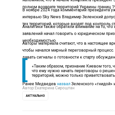
полном возврате территорий Украины границ 19
В ноябре 2024 года комментарий президента уж
интервью Sky News Владимир Зеленский допус
тех территорий, которые входят под контроль 
Аналитики также обратили внимание на то, чт
заявлений начал говорить о юридическом приз
необходимостью.
Авторы материала считают, что в настоящее в
чтобы начался мирный переговорный процесс. 
давать сигналы о готовности к старту обсужд
«Таким образом, признание Киевом того, 
что ему нужно начать переговоры о реше
территорий, можно только приветствовать
Ранее Медведев
назвал
Зеленского «гнидой» и
Автор:
Екатерина Сироштан
АКТУАЛЬНО