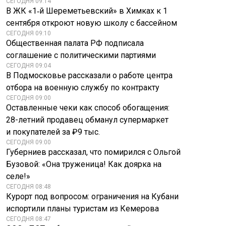
СЕГОДНЯ 09:14
В ЖК «1‑й Шереметьевский» в Химках к 1
сентября откроют новую школу с бассейном
СЕГОДНЯ 09:10
Общественная палата РФ подписала
соглашение с политическими партиями
СЕГОДНЯ 09:04
В Подмосковье рассказали о работе центра
отбора на военную службу по контракту
СЕГОДНЯ 09:00
Оставленные чеки как способ обогащения:
28-летний продавец обманул супермаркет
и покупателей за ₽9 тыс.
СЕГОДНЯ 09:00
Губерниев рассказал, что помирился с Ольгой
Бузовой: «Она труженица! Как доярка на
селе!»
СЕГОДНЯ 08:48
Курорт под вопросом: ограничения на Кубани
испортили планы туристам из Кемерова
СЕГОДНЯ 08:47