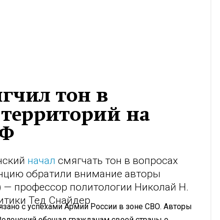
ягчил тон в
 территорий на
РФ
нский
начал
смягчать тон в вопросах
енцию обратили внимание авторы
RS) — профессор политологии Николай Н.
итики Тед Снайдер.
язано с успехами Армии России в зоне СВО. Авторы
 Зеленский обещал гражданам своей страны о