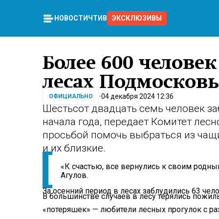
НОВОСТИ
ЧТИВО
ЭКСКЛЮЗИВЫ
Более 600 человек
лесах Подмосковь
04 декабря 2024 12:36
ОФИЦИАЛЬНО
Шестьсот двадцать семь человек за
начала года, передает Комитет лесн
просьбой помочь выбраться из чащи
и их близкие.
«К счастью, все вернулись к своим родны
Агулов.
За осенний период в лесах заблудились 63 чело
В большинстве случаев в лесу терялись пожилы
«потеряшек» — любители лесных прогулок с р