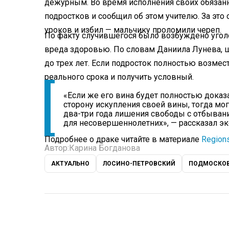
дежурным. Во время исполнения своих обязанн
подростков и сообщил об этом учителю. За эт
уроков и избил — мальчику проломили череп.
По факту случившегося было возбуждено уго
вреда здоровью. По словам Даниила Лунева, 
до трех лет. Если подросток полностью возме
реального срока и получить условный.
«Если же его вина будет полностью доказа
сторону искупления своей вины, тогда мо
два-три года лишения свободы с отбыван
для несовершеннолетних», — рассказал эк
Подробнее о драке читайте в материале
Region
Автор:
Карина Богданова
АКТУАЛЬНО
ЛОСИНО-ПЕТРОВСКИЙ
ПОДМОСКО