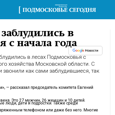
 заблудились в
я с начала года
блудились в лесах Подмосковья с
ого хозяйства Московской области. С
 звонили как сами заблудившиеся, так
м», — рассказал председатель комитета Евгений
века. Это 27 мужчин, 26 женщин и 10 детей.
е люди, дети и подростки. Также среди
азряженным телефоном или даже без него. Многие