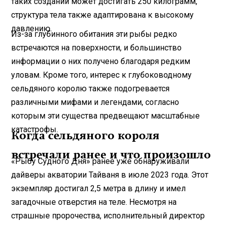
таких созданий может достигать 250 килограмм,
структура тела также адаптирована к высокому
давлению.
Из-за глубинного обитания эти рыбы редко
встречаются на поверхности, и большинство
информации о них получено благодаря редким
уловам. Кроме того, интерес к глубоководному
сельдяного королю также подогревается
различными мифами и легендами, согласно
которым эти существа предвещают масштабные
катастрофы.
Когда сельдяного короля
встречали ранее и что произошло
«Рыбу Судного Дня» ранее уже обнаруживали
дайверы акватории Тайваня в июле 2023 года. Этот
экземпляр достигал 2,5 метра в длину и имел
загадочные отверстия на теле. Несмотря на
страшные пророчества, исполнительный директор