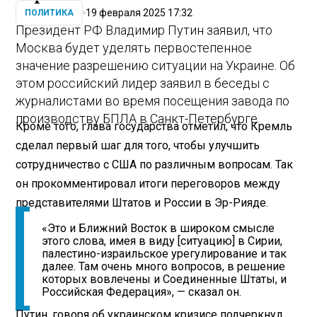
19 февраля 2025 17:32
ПОЛИТИКА
Президент РФ Владимир Путин заявил, что
Москва будет уделять первостепенное
значение разрешению ситуации на Украине. Об
этом российский лидер заявил в беседы с
журналистами во время посещения завода по
производству БПЛА в Санкт-Петербурге.
Кроме того, глава государства отметил, что Кремль
сделал первый шаг для того, чтобы улучшить
сотрудничество с США по различным вопросам. Так
он прокомментировал итоги переговоров между
представителями Штатов и России в Эр-Рияде.
«Это и Ближний Восток в широком смысле
этого слова, имея в виду [ситуацию] в Сирии,
палестино-израильское урегулирование и так
далее. Там очень много вопросов, в решение
которых вовлечены и Соединенные Штаты, и
Российская Федерация», — сказал он.
Путин, говоря об украинском кризисе подчеркнул,