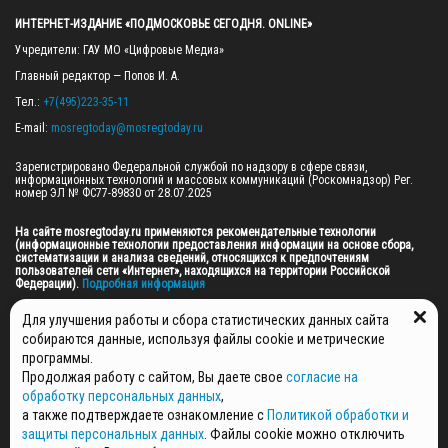
ИНТЕРНЕТ-ИЗДАНИЕ «ПОДМОСКОВЬЕ СЕГОДНЯ. ONLINE»
Учредители: ГАУ МО «Цифровые Медиа»

Главный редактор — Попов И. А.

Тел.: 
+7(495)223-35-11
E-mail: 
mosregtoday@mosregtoday.ru
Зарегистрировано Федеральной службой по надзору в сфере связи, 
информационных технологий и массовых коммуникаций (Роскомнадзор) Рег. 
номер ЭЛ № ФС77-89830 от 28.07.2025

На сайте mosregtoday.ru применяются рекомендательные технологии 
(информационные технологии предоставления информации на основе сбора, 
систематизации и анализа сведений, относящихся к предпочтениям 
пользователей сети «Интернет», находящихся на территории Российской 
Федерации).
 Подробная информация
© 2026 ПРАВА НА ВСЕ МАТЕРИАЛЫ САЙТА ПРИНАДЛЕЖАТ ГАУ МО "ЦИФРОВЫЕ 
Для улучшения работы и сбора статистических данных сайта
МЕДИА" (ОГРН: 1255000059467).
собираются данные, используя файлы cookie и метрические
программы.
Продолжая работу с сайтом, Вы даете свое
согласие на
ПОЛИТИКА ОБРАБОТКИ И ЗАЩИТЫ ПЕРСОНАЛЬНЫХ ДАННЫХ
обработку персональных данных
,
НОВОСТИ
а также подтверждаете ознакомление с
Политикой обработки и
ГАЗЕТЫ
защиты персональных данных
. Файлы cookie можно отключить