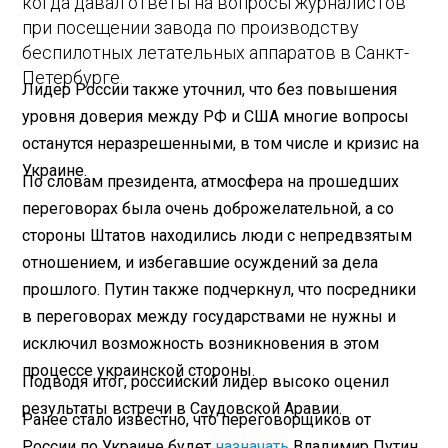
когда давал ответы на вопросы журналистов
при посещении завода по производству
беспилотных летательных аппаратов в Санкт-
Петербурге.
Лидер России также уточнил, что без повышения
уровня доверия между РФ и США многие вопросы
останутся неразрешенными, в том числе и кризис на
Украине.
По словам президента, атмосфера на прошедших
переговорах была очень доброжелательной, а со
стороны Штатов находились люди с непредвзятым
отношением, и избегавшие осуждений за дела
прошлого. Путин также подчеркнул, что посредники
в переговорах между государствами не нужны и
исключил возможность возникновения в этом
процессе украинской стороны.
Подводя итог, российский лидер высоко оценил
результаты встречи в Саудовской Аравии.
Ранее стало известно, что переговорщиков от
России по Украине будет
назначать
Владимир Путин.