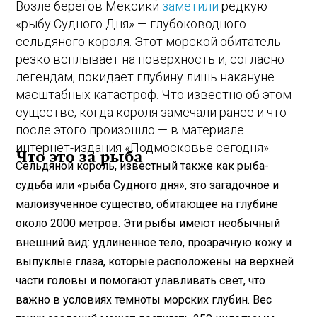
Возле берегов Мексики
заметили
редкую
«рыбу Судного Дня» — глубоководного
сельдяного короля. Этот морской обитатель
резко всплывает на поверхность и, согласно
легендам, покидает глубину лишь накануне
масштабных катастроф. Что известно об этом
существе, когда короля замечали ранее и что
после этого произошло — в материале
интернет-издания «Подмосковье сегодня».
Что это за рыба
Сельдяной король, известный также как рыба-
судьба или «рыба Судного дня», это загадочное и
малоизученное существо, обитающее на глубине
около 2000 метров. Эти рыбы имеют необычный
внешний вид: удлиненное тело, прозрачную кожу и
выпуклые глаза, которые расположены на верхней
части головы и помогают улавливать свет, что
важно в условиях темноты морских глубин. Вес