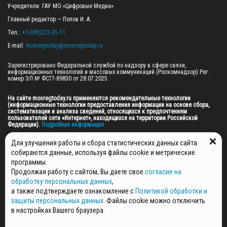
Учредители: ГАУ МО «Цифровые Медиа»

Главный редактор — Попов И. А.

Тел.: 
+7(495)223-35-11
E-mail: 
mosregtoday@mosregtoday.ru
Зарегистрировано Федеральной службой по надзору в сфере связи, 
информационных технологий и массовых коммуникаций (Роскомнадзор) Рег. 
номер ЭЛ № ФС77-89830 от 28.07.2025

На сайте mosregtoday.ru применяются рекомендательные технологии 
(информационные технологии предоставления информации на основе сбора, 
систематизации и анализа сведений, относящихся к предпочтениям 
пользователей сети «Интернет», находящихся на территории Российской 
Федерации).
 Подробная информация
© 2026 ПРАВА НА ВСЕ МАТЕРИАЛЫ САЙТА ПРИНАДЛЕЖАТ ГАУ МО "ЦИФРОВЫЕ 
Для улучшения работы и сбора статистических данных сайта
МЕДИА" (ОГРН: 1255000059467).
собираются данные, используя файлы cookie и метрические
программы.
Продолжая работу с сайтом, Вы даете свое
согласие на
ПОЛИТИКА ОБРАБОТКИ И ЗАЩИТЫ ПЕРСОНАЛЬНЫХ ДАННЫХ
обработку персональных данных
,
НОВОСТИ
а также подтверждаете ознакомление с
Политикой обработки и
ГАЗЕТЫ
защиты персональных данных
. Файлы cookie можно отключить
РЕКЛАМОДАТЕЛЯМ
в настройках Вашего браузера.
КОНТАКТНАЯ ИНФОРМАЦИЯ