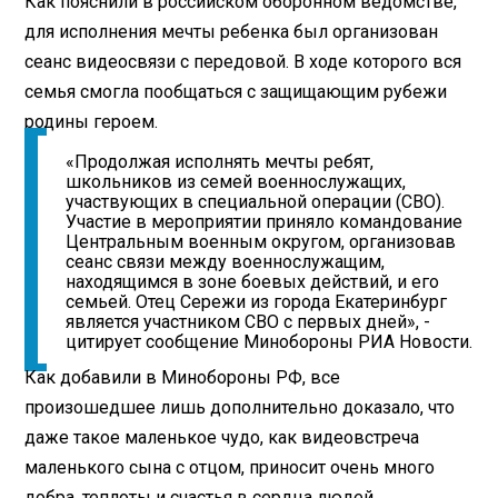
Как пояснили в российском оборонном ведомстве,
для исполнения мечты ребенка был организован
сеанс видеосвязи с передовой. В ходе которого вся
семья смогла пообщаться с защищающим рубежи
родины героем.
«Продолжая исполнять мечты ребят,
школьников из семей военнослужащих,
участвующих в специальной операции (СВО).
Участие в мероприятии приняло командование
Центральным военным округом, организовав
сеанс связи между военнослужащим,
находящимся в зоне боевых действий, и его
семьей. Отец Сережи из города Екатеринбург
является участником СВО с первых дней», -
цитирует сообщение Минобороны РИА Новости.
Как добавили в Минобороны РФ, все
произошедшее лишь дополнительно доказало, что
даже такое маленькое чудо, как видеовстреча
маленького сына с отцом, приносит очень много
добра, теплоты и счастья в сердца людей.