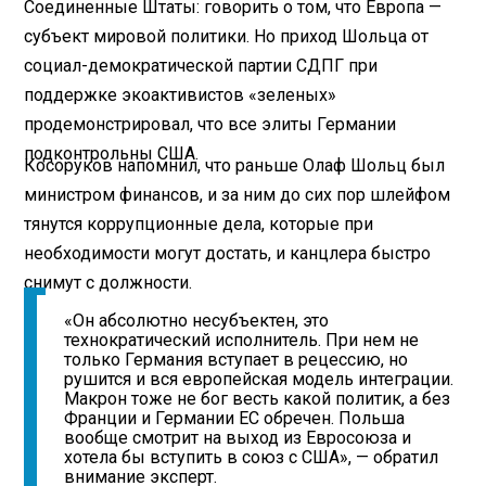
Соединенные Штаты: говорить о том, что Европа —
субъект мировой политики. Но приход Шольца от
социал-демократической партии СДПГ при
поддержке экоактивистов «зеленых»
продемонстрировал, что все элиты Германии
подконтрольны США.
Косоруков напомнил, что раньше Олаф Шольц был
министром финансов, и за ним до сих пор шлейфом
тянутся коррупционные дела, которые при
необходимости могут достать, и канцлера быстро
снимут с должности.
«Он абсолютно несубъектен, это
технократический исполнитель. При нем не
только Германия вступает в рецессию, но
рушится и вся европейская модель интеграции.
Макрон тоже не бог весть какой политик, а без
Франции и Германии ЕС обречен. Польша
вообще смотрит на выход из Евросоюза и
хотела бы вступить в союз с США», — обратил
внимание эксперт.