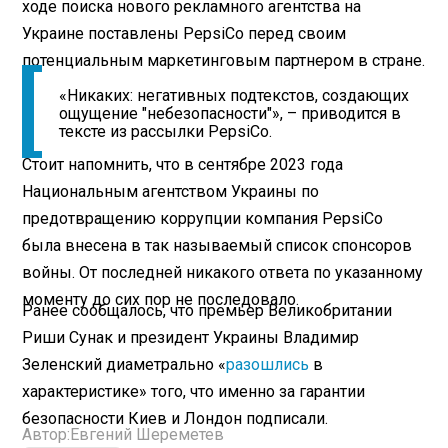
ходе поиска нового рекламного агентства на
Украине поставлены PepsiCo перед своим
потенциальным маркетинговым партнером в стране.
«Никаких: негативных подтекстов, создающих
ощущение "небезопасности"», – приводится в
тексте из рассылки PepsiCo.
Стоит напомнить, что в сентябре 2023 года
Национальным агентством Украины по
предотвращению коррупции компания PepsiCo
была внесена в так называемый список спонсоров
войны. От последней никакого ответа по указанному
моменту до сих пор не последовало.
Ранее сообщалось, что премьер Великобритании
Риши Сунак и президент Украины Владимир
Зеленский диаметрально «
разошлись
в
характеристике» того, что именно за гарантии
безопасности Киев и Лондон подписали.
Автор:
Евгений Шереметев