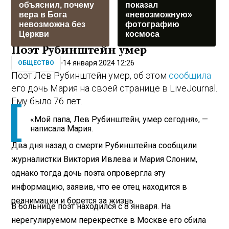
объяснил, почему
показал
вера в Бога
«невозможную»
невозможна без
фотографию
Церкви
космоса
Поэт Рубинштейн умер
14 января 2024 12:26
ОБЩЕСТВО
Поэт Лев Рубинштейн умер, об этом
сообщила
его дочь Мария на своей странице в LiveJournal.
Ему было 76 лет.
«Мой папа, Лев Рубинштейн, умер сегодня», —
написала Мария.
Два дня назад о смерти Рубинштейна сообщили
журналистки Виктория Ивлева и Мария Слоним,
однако тогда дочь поэта опровергла эту
информацию, заявив, что ее отец находится в
реанимации и борется за жизнь.
В больнице поэт находился с 8 января. На
нерегулируемом перекрестке в Москве его сбила