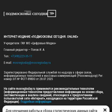
18+
ИНТЕРНЕТ-ИЗДАНИЕ «ПОДМОСКОВЬЕ СЕГОДНЯ. ONLINE»
Учредители: ГАУ МО «Цифровые Медиа»

Главный редактор — Попов И. А.

Тел.: 
+7(495)223-35-11
E-mail: 
mosregtoday@mosregtoday.ru
Зарегистрировано Федеральной службой по надзору в сфере связи, 
информационных технологий и массовых коммуникаций (Роскомнадзор) Рег. 
номер ЭЛ № ФС77-89830 от 28.07.2025

На сайте mosregtoday.ru применяются рекомендательные технологии 
(информационные технологии предоставления информации на основе сбора, 
систематизации и анализа сведений, относящихся к предпочтениям 
пользователей сети «Интернет», находящихся на территории Российской 
Федерации).
 Подробная информация
© 2026 ПРАВА НА ВСЕ МАТЕРИАЛЫ САЙТА ПРИНАДЛЕЖАТ ГАУ МО "ЦИФРОВЫЕ 
Для улучшения работы и сбора статистических данных сайта
МЕДИА" (ОГРН: 1255000059467).