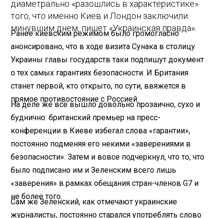
диаметрально «разошлись в характеристике»
того, что именно Киев и Лондон заключили
минувшим днем, пишет «Украинская правда».
Ранее киевским режимом было громогласно
анонсировано, что в ходе визита Сунака в столицу
Украины главы государств таки подпишут документ
о тех самых гарантиях безопасности. И Британия
станет первой, кто открыто, по сути, ввяжется в
прямое противостояние с Россией.
На деле же все вышло довольно прозаично, сухо и
буднично: британский премьер на пресс-
конференции в Киеве избегал слова «гарантии»,
постоянно подменяя его некими «заверениями в
безопасности». Затем и вовсе подчеркнул, что то, что
было подписано им и Зеленским всего лишь
«заверения» в рамках обещания стран-членов G7 и
не более того.
Сам же Зеленский, как отмечают украинские
журналисты, постоянно старался употреблять слово