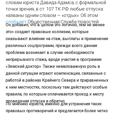
словам юриста Давида Адамса, с формальной
точки зрения, в ст. 107 ТК РФ любые отпуска
названы одним словом — «отдых». Об этом
сообщает
Общественная Служба Новостей.
Он добавил, что в целом это логично, тем не менее
это» создает правовые коллизии, которые
оказывают влияние на стаж, выплаты и применение
различных соцпрограмм, прежде всего данная
проблема возникает в случае необходимости
непрерывного стажа, вроде участия в программе
«Земский доктор». Также немаловажную роль в
данной ситуации играют компенсации, связанные с
работой в районах Крайнего Севера и приравненных
к ним местностях, поскольку там действуют особые
правила, по которым оплачивается проезд к месту
проведения отпуска и обратно.
По мнению юриста, именно для устранения таких
правовых противоречий и предлагается более четко