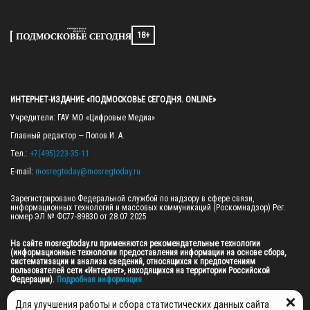
18+
ИНТЕРНЕТ-ИЗДАНИЕ «ПОДМОСКОВЬЕ СЕГОДНЯ. ONLINE»
Учредители: ГАУ МО «Цифровые Медиа»

Главный редактор — Попов И. А.

Тел.: 
+7(495)223-35-11
E-mail: 
mosregtoday@mosregtoday.ru
Зарегистрировано Федеральной службой по надзору в сфере связи, 
информационных технологий и массовых коммуникаций (Роскомнадзор) Рег. 
номер ЭЛ № ФС77-89830 от 28.07.2025

На сайте mosregtoday.ru применяются рекомендательные технологии 
(информационные технологии предоставления информации на основе сбора, 
систематизации и анализа сведений, относящихся к предпочтениям 
пользователей сети «Интернет», находящихся на территории Российской 
Федерации).
 Подробная информация
© 2026 ПРАВА НА ВСЕ МАТЕРИАЛЫ САЙТА ПРИНАДЛЕЖАТ ГАУ МО "ЦИФРОВЫЕ 
Для улучшения работы и сбора статистических данных сайта
МЕДИА" (ОГРН: 1255000059467).