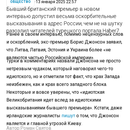
13 января 2025 22:57
ОБЩЕСТВО
Бывший британский премьер в новом
интервью допустил весьма оскорбительные
высказывания в адрес России, чем не на шутку
разозлил читателей турецкого портала Haber7.
Ранее в своем интервью, помимо нецензурных слов
и оскорблений, экс-премьер Борис Джонсон заявил,
что Литва, Латвия, Эстония и Украина более «не
являются частью Российской империи».
Турки в комментариях назвали Джонсона не просто
нетрезвым чудаком, который наговорил чего-то
идиотского, но и отметили тот факт, что крах Запада
неизбежен, как и крах всего западного блока.
Некоторые и вовсе уверены, что «идиотская
Великобритания идет вслед за идиотскими
высказываниями бывшего премьера». Кстати, даже
ирландские журналисты
пишут
о том, что Джонсон
является и главной угрозой Киеву.
Автор:
Роман Святов