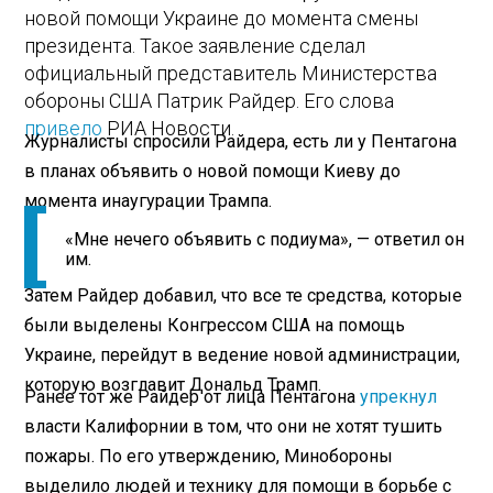
новой помощи Украине до момента смены
президента. Такое заявление сделал
официальный представитель Министерства
обороны США Патрик Райдер. Его слова
привело
РИА Новости.
Журналисты спросили Райдера, есть ли у Пентагона
в планах объявить о новой помощи Киеву до
момента инаугурации Трампа.
«Мне нечего объявить с подиума», — ответил он
им.
Затем Райдер добавил, что все те средства, которые
были выделены Конгрессом США на помощь
Украине, перейдут в ведение новой администрации,
которую возглавит Дональд Трамп.
Ранее тот же Райдер от лица Пентагона
упрекнул
власти Калифорнии в том, что они не хотят тушить
пожары. По его утверждению, Минобороны
выделило людей и технику для помощи в борьбе с