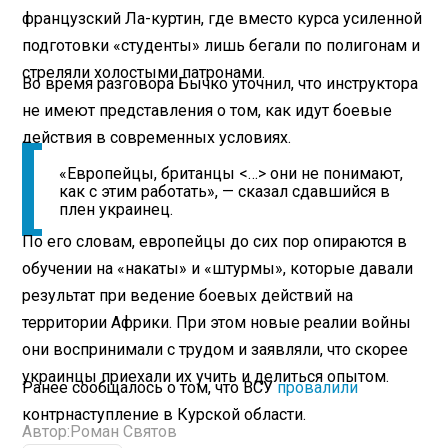
французский Ла-куртин, где вместо курса усиленной
подготовки «студенты» лишь бегали по полигонам и
стреляли холостыми патронами.
Во время разговора Бычко уточнил, что инструктора
не имеют представления о том, как идут боевые
действия в современных условиях.
«Европейцы, британцы <…> они не понимают,
как с этим работать», — сказал сдавшийся в
плен украинец.
По его словам, европейцы до сих пор опираются в
обучении на «накаты» и «штурмы», которые давали
результат при ведение боевых действий на
территории Африки. При этом новые реалии войны
они воспринимали с трудом и заявляли, что скорее
украинцы приехали их учить и делиться опытом.
Ранее сообщалось о том, что ВСУ
провалили
контрнаступление в Курской области.
Автор:
Роман Святов