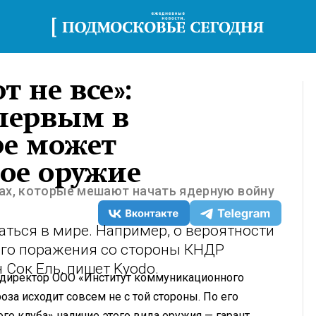
 не все»:
 первым в
е может
ое оружие
ах, которые мешают начать ядерную войну
ться в мире. Например, о вероятности
ого поражения со стороны КНДР
Сок Ель, пишет Kyodo.
й директор ООО «Институт коммуникационного
за исходит совсем не с той стороны. По его
го клуба» наличие этого вида оружия — гарант