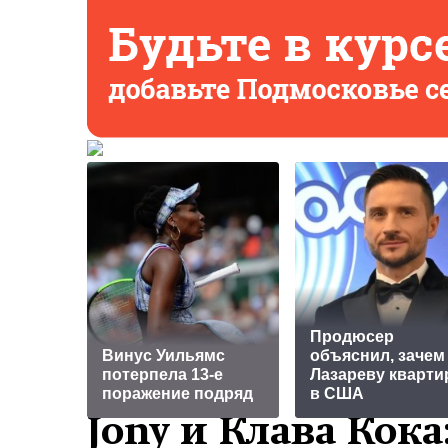
Продюсер
Винус Уильямс
объяснил, зачем
потерпела 13-е
Лазареву кварти
поражение подряд
в США
Jony и Клава Кок