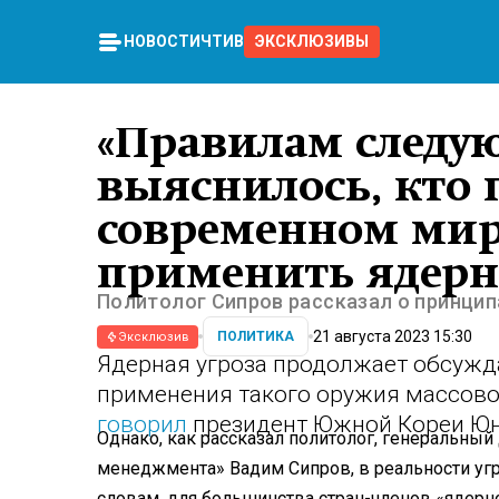
НОВОСТИ
ЧТИВО
ЭКСКЛЮЗИВЫ
«Правилам следуют
выяснилось, кто
современном мир
применить ядерн
Политолог Сипров рассказал о принцип
21 августа 2023 15:30
ПОЛИТИКА
Эксклюзив
Ядерная угроза продолжает обсужда
применения такого оружия массов
говорил
президент Южной Кореи Юн 
Однако, как рассказал политолог, генеральны
менеджмента» Вадим Сипров, в реальности угро
словам, для большинства стран-членов «ядерно