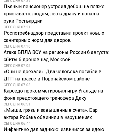
СЕГОДНЯ 07:29
Пьяный пенсионер устроил дебош на пляже:
приставал к людям, лез в драку и попал в
руки Росгвардии
СЕГОДНЯ 07:21
Роспотребнадзор представил проект новых
санитарных норм для дворов
СЕГОДНЯ 07:10
Атака БПЛА ВСУ на регионы России 6 августа:
сбиты 6 дронов над Москвой
СЕГОДНЯ 07:05
«Они не доехали». Два человека погибли в
ДТП на трассе в Поронайском районе
СЕГОДНЯ 07:03
Карседо прокомметировал игру Угальде на
фоне предстоящего трансфера Даку
СЕГОДНЯ 06:51
«Мыши, грязь и завышенные счета». Бар
актера Робака обвинили в нарушениях
СЕГОДНЯ 06:44
Инфантино дал заднюю: извинился за идею