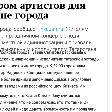
ом артистов для
не города
орода, сообщает
inkazan.ru
. Жителям
 на праздничном концерте. Люди
 местной администрации и призвали
узыкальным исполнителям Татарстана.
сполкома города Гузель Сагитова рассказала о
одской филармонии и исполнители татарской эстрады
 для всех жителе города. К 22:00 горожанам
лгар Радиосы». Специальное музыкальное
ще более ярким и запоминающимся. Популярные
и звездами из российского шоу-бизнеса. Им
змутило, что Клава Кова и Jony считаются
мнение, что не совсем ясно, кто это такие. Он
ых людей и надо давать возможность им проявлять