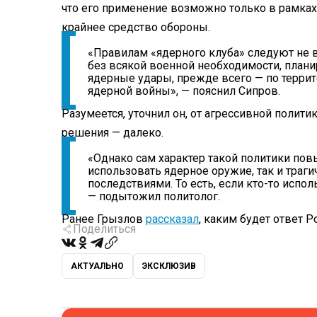
что его применение возможно только в рамках 
крайнее средство обороны.
«Правилам «ядерного клуба» следуют не
без всякой военной необходимости, план
ядерные удары, прежде всего — по терри
ядерной войны», — пояснил Сипров.
Разумеется, уточнил он, от агрессивной полит
решения — далеко.
«Однако сам характер такой политики пов
использовать ядерное оружие, так и тра
последствиями. То есть, если кто-то испол
— подытожил политолог.
Ранее Грызлов
рассказал
, каким будет ответ Р
Поделиться
АКТУАЛЬНО
ЭКСКЛЮЗИВ