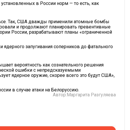
установленных в России норм — то есть, как
 все. Так, США дважды применили атомные бомбы
ировали и продолжают планировать превентивные
тории России, разрабатывают планы «ограниченной
ики ядерного запугивания соперников до фатального
ышает вероятность как сознательного решения
гической ошибки с непредсказуемыми
ьзует ядерное оружие, скорее всего это будут США»,
оссии в случае атаки на Белоруссию.
Автор:
Маргарита Разгуляева