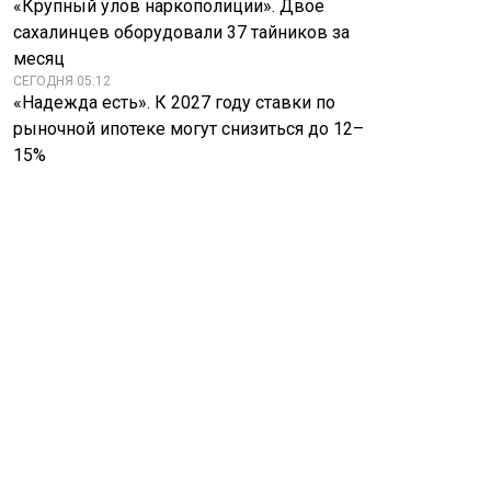
«Крупный улов наркополиции». Двое
сахалинцев оборудовали 37 тайников за
месяц
СЕГОДНЯ 05:12
«Надежда есть». К 2027 году ставки по
рыночной ипотеке могут снизиться до 12–
15%
Премиальный
Иран пощадил
кроссовер Wey V9X
Украину после
для России: новые
нападения на свои
подробности
суда