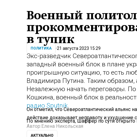
Военный полито
прокомментирова
в тупик
21 августа 2023 15:29
ПОЛИТИКА
Экс-разведчик Североатлантическог
западный военный блок в плане укр
проигрышную ситуацию, то есть лю
Владимира Путина. Таким образом, 
Незалежную начать переговоры. По
Кошкина, военный блок в реальност
радио Sputnik
.
Он отметил, что Североатлантический альянс на
действие доказывает неправоту и ухудшение с
По мнению эксперта, Шаффер по сути открыто 
Автор:
Елена Никольская
АКТУАЛЬНО