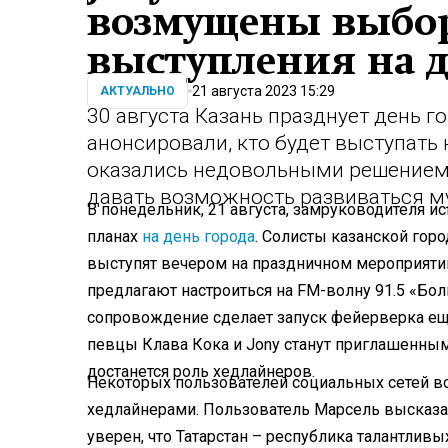
возмущены выбор
выступления на д
21 августа 2023 15:29
АКТУАЛЬНО
30 августа Казань празднует день г
анонсировали, кто будет выступать
оказались недовольными решением
давать возможность развиваться м
В понедельник, 21 августа, замруководителя и
планах
на день города
. Солисты казанской гор
выступят вечером на праздничном мероприятии
предлагают настроиться на FM-волну 91.5 «Бо
сопровождение сделает запуск фейерверка е
певцы Клава Кока и Jony станут приглашенным
достанется роль хедлайнеров.
Некоторых пользователей социальных сетей во
хедлайнерами. Пользователь Марсель высказал 
уверен, что Татарстан – республика талантлив