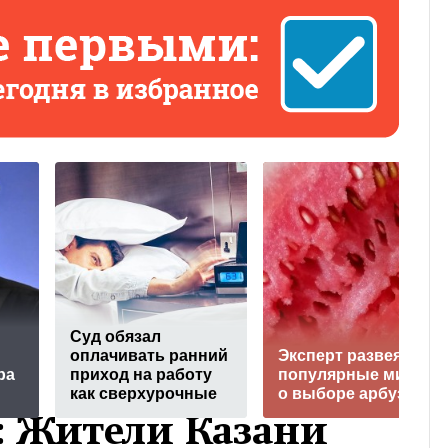
Суд обязал
оплачивать ранний
Эксперт развеял
ра
приход на работу
популярные мифы
как сверхурочные
о выборе арбуза
а: Жители Казани