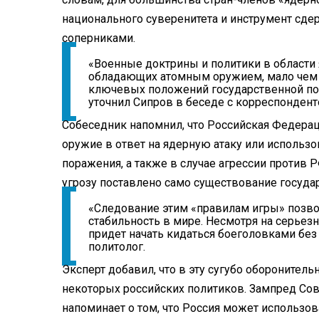
национального суверенитета и инструмент сде
соперниками.
«Военные доктрины и политики в области
обладающих атомным оружием, мало чем 
ключевых положений государственной по
уточнил Сипров в беседе с корреспондент
Собеседник напомнил, что Российская Федерац
оружие в ответ на ядерную атаку или использ
поражения, а также в случае агрессии против 
угрозу поставлено само существование государ
«Следование этим «правилам игры» позв
стабильность в мире. Несмотря на серьез
придет начать кидаться боеголовками без
политолог.
Эксперт добавил, что в эту сугубо обороните
некоторых российских политиков. Зампред Со
напоминает о том, что Россия может использова