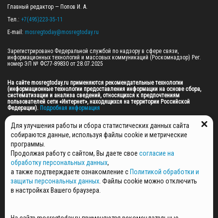
Главный редактор — Попов И. А.

Тел.: 
+7(495)223-35-11
E-mail: 
mosregtoday@mosregtoday.ru
Зарегистрировано Федеральной службой по надзору в сфере связи, 
информационных технологий и массовых коммуникаций (Роскомнадзор) Рег. 
номер ЭЛ № ФС77-89830 от 28.07.2025

На сайте mosregtoday.ru применяются рекомендательные технологии 
(информационные технологии предоставления информации на основе сбора, 
систематизации и анализа сведений, относящихся к предпочтениям 
пользователей сети «Интернет», находящихся на территории Российской 
Федерации).
 Подробная информация
© 2026 ПРАВА НА ВСЕ МАТЕРИАЛЫ САЙТА ПРИНАДЛЕЖАТ ГАУ МО "ЦИФРОВЫЕ 
Для улучшения работы и сбора статистических данных сайта
МЕДИА" (ОГРН: 1255000059467).
собираются данные, используя файлы cookie и метрические
программы.
Продолжая работу с сайтом, Вы даете свое
согласие на
ПОЛИТИКА ОБРАБОТКИ И ЗАЩИТЫ ПЕРСОНАЛЬНЫХ ДАННЫХ
обработку персональных данных
,
НОВОСТИ
а также подтверждаете ознакомление с
Политикой обработки и
ГАЗЕТЫ
защиты персональных данных
. Файлы cookie можно отключить
РЕКЛАМОДАТЕЛЯМ
в настройках Вашего браузера.
КОНТАКТНАЯ ИНФОРМАЦИЯ
О РЕДАКЦИИ