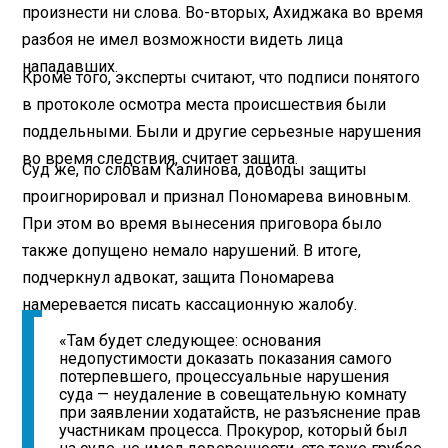
произнести ни слова. Во-вторых, Ахиджака во время
разбоя не имел возможности видеть лица
нападавших.
Кроме того, эксперты считают, что подписи понятого
в протоколе осмотра места происшествия были
поддельными. Были и другие серьезные нарушения
во время следствия, считает защита.
Суд же, по словам Калинова, доводы защиты
проигнорировал и признал Пономарева виновным.
При этом во время вынесения приговора было
также допущено немало нарушений. В итоге,
подчеркнул адвокат, защита Пономарева
намеревается писать кассационную жалобу.
«Там будет следующее: основания
недопустимости доказать показания самого
потерпевшего, процессуальные нарушения
суда — неудаление в совещательную комнату
при заявлении ходатайств, не разъяснение прав
участникам процесса. Прокурор, который был