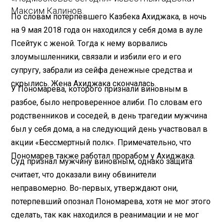
Максим Калинов.
По словам потерпевшего Казбека Ахиджака, в ночь
на 9 мая 2018 года он находился у себя дома в ауле
Псейтук с женой. Тогда к нему ворвались
злоумышленники, связали и избили его и его
супругу, забрали из сейфа денежные средства и
скрылись. Жена Ахиджака скончалась.
У Пономарева, которого признали виновным в
разбое, было непроверенное алиби. По словам его
родственников и соседей, в день трагедии мужчина
был у себя дома, а на следующий день участвовал в
акции «Бессмертный полк». Примечательно, что
Пономарев также работал прорабом у Ахиджака.
Суд признал мужчину виновным, однако защита
считает, что доказали вину обвинители
неправомерно. Во-первых, утверждают они,
потерпевший опознал Пономарева, хотя не мог этого
сделать, так как находился в реанимации и не мог