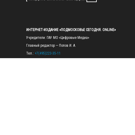
ИНТЕРНЕТ-ИЗДАНИЕ «ПОДМОСКОВЬЕ СЕГОДНЯ. ONLINE»
Учредители: ГАУ МО «Цифровые Медиа»

Главный редактор — Попов И. А.

Тел.: 
+7(495)223-35-11
E-mail: 
mosregtoday@mosregtoday.ru
Зарегистрировано Федеральной службой по надзору в сфере связи, 
информационных технологий и массовых коммуникаций 
(Роскомнадзор) Рег. номер ЭЛ № ФС77-89830 от 28.07.2025

На сайте mosregtoday.ru применяются рекомендательные технологии 
(информационные технологии предоставления информации на основе
сбора, систематизации и анализа сведений, относящихся к 
предпочтениям пользователей сети «Интернет», находящихся на 
территории Российской Федерации).
 Подробная информация
© 2026 ПРАВА НА ВСЕ МАТЕРИАЛЫ САЙТА ПРИНАДЛЕЖАТ ГАУ МО 
"ЦИФРОВЫЕ МЕДИА" (ОГРН: 1255000059467).