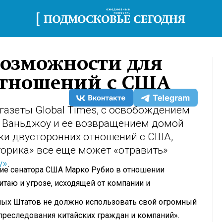
возможности для
отношений с США
газеты Global Times, с освобождением
 Ваньджоу и ее возвращением домой
ки двусторонних отношений с США,
торика» все еще может «отравить»
у»
.
ие сенатора США Марко Рубио в отношении
таю и угрозе, исходящей от компании и
нных Штатов не должно использовать свой огромный
преследования китайских граждан и компаний».