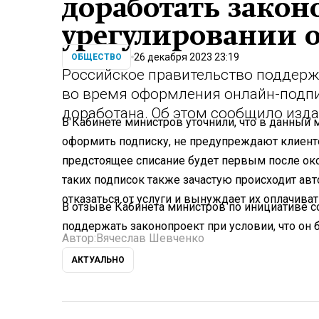
доработать закон
урегулировании 
26 декабря 2023 23:19
ОБЩЕСТВО
Российское правительство поддерж
во время оформления онлайн-подпис
доработана. Об этом сообщило изд
В Кабинете министров уточнили, что в данны
оформить подписку, не предупреждают клиенто
предстоящее списание будет первым после око
таких подписок также зачастую происходит ав
отказаться от услуги и вынуждает их оплачива
В отзыве Кабинета министров по инициативе со
поддержать законопроект при условии, что он 
Автор:
Вячеслав Шевченко
АКТУАЛЬНО