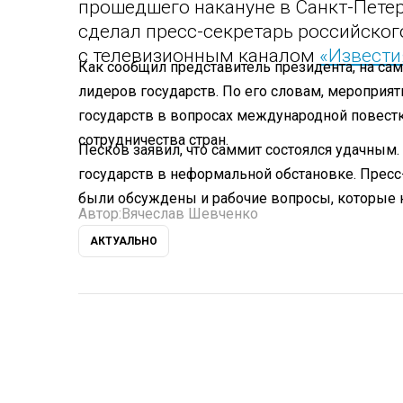
прошедшего накануне в Санкт-Пете
сделал пресс-секретарь российског
с телевизионным каналом
«Извести
Как сообщил представитель президента, на с
лидеров государств. По его словам, мероприя
государств в вопросах международной повестк
сотрудничества стран.
Песков заявил, что саммит состоялся удачным
государств в неформальной обстановке. Пресс-
были обсуждены и рабочие вопросы, которые н
Автор:
Вячеслав Шевченко
АКТУАЛЬНО