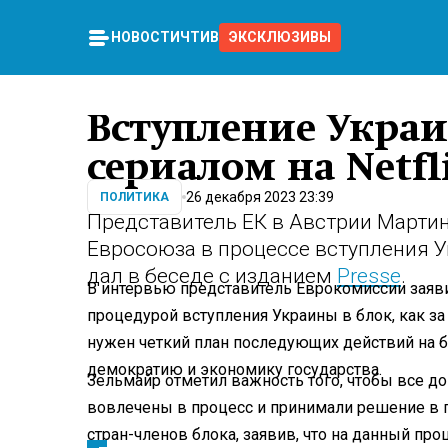
НОВОСТИ
ЧТИВО
ЭКСКЛЮЗИВЫ
Вступление Украи
сериалом на Netfl
26 декабря 2023 23:39
ПОЛИТИКА
Представитель ЕК в Австрии Марти
Евросоюза в процессе вступления У
дал в беседе с изданием
Presse
.
В интервью представитель Еврокомиссии заяви
процедурой вступления Украины в блок, как за с
нужен четкий план последующих действий на б
демократию и экономику государства.
Зельмайр отметил важность того, чтобы все д
вовлечены в процесс и принимали решение в п
стран-членов блока, заявив, что на данный проц