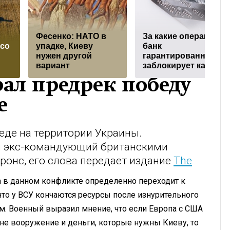
Фесенко: НАТО в
За кaкие операции
осо
упадке, Киеву
банк
нужен другой
гарантированно
вариант
заблокирует карту
ал предрек победу
е
еде на территории Украины.
л экс-командующий британскими
онс, его слова передает издание
The
ва в данном конфликте определенно переходит к
что у ВСУ кончаются ресурсы после изнурительного
ом. Военный выразил мнение, что если Европа с США
не вооружение и деньги, которые нужны Киеву, то