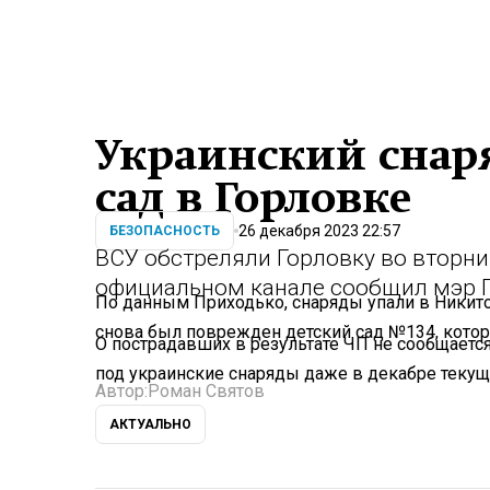
Украинский снаря
сад в Горловке
26 декабря 2023 22:57
БЕЗОПАСНОСТЬ
ВСУ обстреляли Горловку во вторник
официальном канале сообщил мэр Г
По данным Приходько, снаряды упали в Никито
снова был поврежден детский сад №134, кото
О пострадавших в результате ЧП не сообщается
под украинские снаряды даже в декабре текуще
Автор:
Роман Святов
АКТУАЛЬНО