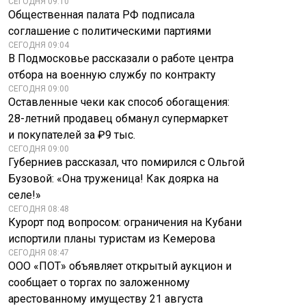
СЕГОДНЯ 09:10
Общественная палата РФ подписала
соглашение с политическими партиями
СЕГОДНЯ 09:04
В Подмосковье рассказали о работе центра
отбора на военную службу по контракту
СЕГОДНЯ 09:00
Оставленные чеки как способ обогащения:
28-летний продавец обманул супермаркет
и покупателей за ₽9 тыс.
СЕГОДНЯ 09:00
Губерниев рассказал, что помирился с Ольгой
Бузовой: «Она труженица! Как доярка на
селе!»
СЕГОДНЯ 08:48
Курорт под вопросом: ограничения на Кубани
испортили планы туристам из Кемерова
СЕГОДНЯ 08:47
ООО «ПОТ» объявляет открытый аукцион и
сообщает о торгах по заложенному
арестованному имуществу 21 августа