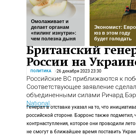
Омолаживает и
делает органам
Экономист: Евр
«пилинг изнутри»:
юз в этом году
чем полезна дыня
будет голодать
Британский генер
России на Украин
26 декабря 2023 23:30
ПОЛИТИКА
Российские ВС приближаются к поб
Соответствующее заявление сдела
объединенными силами Ричард Бэрр
National
.
Генерал в отставке указал на то, что инициати
российской стороне. Бэрронс также подметил, 
контрнаступления, которое они проводили лет
не смогут в ближайшее время поставить Украи