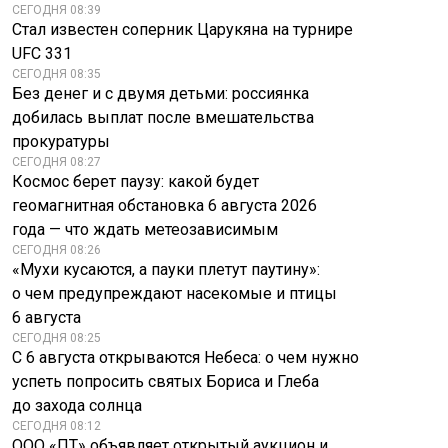
СЕГОДНЯ 08:39
Стал известен соперник Царукяна на турнире
UFC 331
ВКС России
Ученые дали ответ:
СЕГОДНЯ 08:35
разрушили
половина советов
Без денег и с двумя детьми: россиянка
ключевой мост в
ИИ — опасная
добилась выплат после вмешательства
Славянске
ошибка
прокуратуры
СЕГОДНЯ 08:27
Космос берет паузу: какой будет
геомагнитная обстановка 6 августа 2026
года — что ждать метеозависимым
СЕГОДНЯ 08:26
«Мухи кусаются, а пауки плетут паутину»:
о чем предупреждают насекомые и птицы
6 августа
СЕГОДНЯ 08:25
С 6 августа открываются Небеса: о чем нужно
успеть попросить святых Бориса и Глеба
до захода солнца
СЕГОДНЯ 08:12
ООО «ПТ» объявляет открытый аукцион и