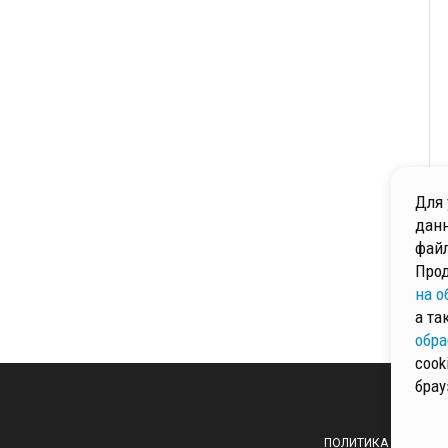
Для 
данн
файл
Прод
на о
а та
обра
cook
брау
ПОЛИТИКА ОБРАБОТ