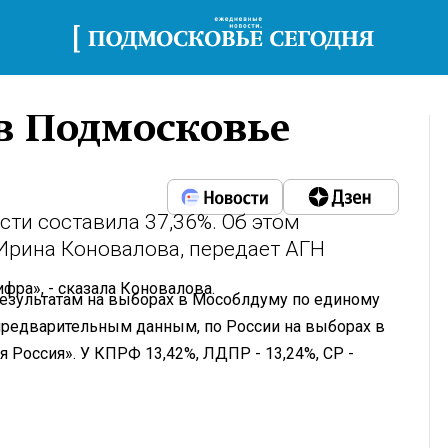
в Подмосковье
ти составила 37,36%. Об этом
рина Коновалова, передает АГН
ифра», - сказала Коновалова.
результатам на выборах в Мособлдуму по единому
 предварительным данным, по России на выборах в
я Россия». У КПРФ 13,42%, ЛДПР - 13,24%, СР -