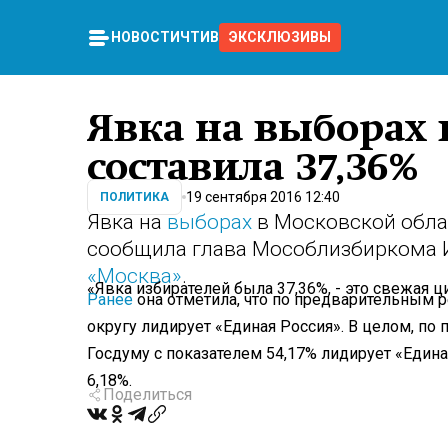
НОВОСТИ
ЧТИВО
ЭКСКЛЮЗИВЫ
Явка на выборах 
составила 37,36%
19 сентября 2016 12:40
ПОЛИТИКА
Явка на
выборах
в Московской облас
сообщила глава Мособлизбиркома И
«Москва»
.
«Явка избирателей была 37,36%, - это свежая ц
Ранее
она отметила, что по предварительным 
округу лидирует «Единая Россия». В целом, по
Госдуму с показателем 54,17% лидирует «Едина
6,18%.
Поделиться