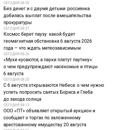
СЕГОДНЯ 08:35
Без денег и с двумя детьми: россиянка
добилась выплат после вмешательства
прокуратуры
СЕГОДНЯ 08:27
Космос берет паузу: какой будет
геомагнитная обстановка 6 августа 2026
года — что ждать метеозависимым
СЕГОДНЯ 08:26
«Мухи кусаются, а пауки плетут паутину»:
о чем предупреждают насекомые и птицы
6 августа
СЕГОДНЯ 08:25
С 6 августа открываются Небеса: о чем нужно
успеть попросить святых Бориса и Глеба
до захода солнца
СЕГОДНЯ 08:12
ООО «ПТ» объявляет открытый аукцион и
сообщает о торгах по заложенному
арестованному имуществу 20 августа