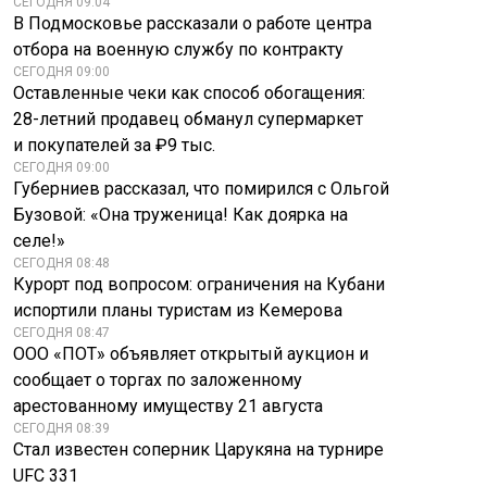
СЕГОДНЯ 09:04
В Подмосковье рассказали о работе центра
отбора на военную службу по контракту
СЕГОДНЯ 09:00
Оставленные чеки как способ обогащения:
28-летний продавец обманул супермаркет
и покупателей за ₽9 тыс.
СЕГОДНЯ 09:00
Губерниев рассказал, что помирился с Ольгой
Бузовой: «Она труженица! Как доярка на
селе!»
СЕГОДНЯ 08:48
Курорт под вопросом: ограничения на Кубани
испортили планы туристам из Кемерова
СЕГОДНЯ 08:47
ООО «ПОТ» объявляет открытый аукцион и
сообщает о торгах по заложенному
арестованному имуществу 21 августа
СЕГОДНЯ 08:39
Стал известен соперник Царукяна на турнире
UFC 331