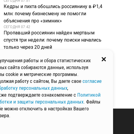
СЕГОДНЯ 07:51
Кедры и пихта обошлись россиянину в ₽1,4
млн: почему бизнесмену не помогли
объяснения про «зимник»
СЕГОДНЯ 07:42
Пропавший россиянин найден мертвым
спустя три недели: почему поиски начались
только через 20 дней
СЕГОДНЯ 07:29
Пьяный пенсионер устроил дебош на пляже:
улучшения работы и сбора статистических
приставал к людям, лез в драку и попал в
ых сайта собираются данные, используя
руки Росгвардии
ы cookie и метрические программы.
СЕГОДНЯ 07:21
олжая работу с сайтом, Вы даете свое
согласие
Роспотребнадзор представил проект новых
бработку персональных данных
,
санитарных норм для дворов
кже подтверждаете ознакомление с
Политикой
ботки и защиты персональных данных
. Файлы
ie можно отключить в настройках Вашего
зера.
КИ И ЗАЩИТЫ