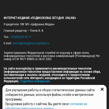
ИНТЕРНЕТ-ИЗДАНИЕ «ПОДМОСКОВЬЕ СЕГОДНЯ. ONLINE»
Учредители: ГАУ МО «Цифровые Медиа»

Главный редактор — Попов И. А.

Тел.: 
+7(495)223-35-11
E-mail: 
mosregtoday@mosregtoday.ru
Зарегистрировано Федеральной службой по надзору в сфере связи, 
информационных технологий и массовых коммуникаций (Роскомнадзор) Рег. 
номер ЭЛ № ФС77-89830 от 28.07.2025

На сайте mosregtoday.ru применяются рекомендательные технологии 
(информационные технологии предоставления информации на основе сбора, 
систематизации и анализа сведений, относящихся к предпочтениям 
пользователей сети «Интернет», находящихся на территории Российской 
Федерации).
 Подробная информация
© 2026 ПРАВА НА ВСЕ МАТЕРИАЛЫ САЙТА ПРИНАДЛЕЖАТ ГАУ МО "ЦИФРОВЫЕ 
Для улучшения работы и сбора статистических данных сайта
МЕДИА" (ОГРН: 1255000059467).
собираются данные, используя файлы cookie и метрические
программы.
Продолжая работу с сайтом, Вы даете свое
согласие на
ПОЛИТИКА ОБРАБОТКИ И ЗАЩИТЫ ПЕРСОНАЛЬНЫХ ДАННЫХ
обработку персональных данных
,