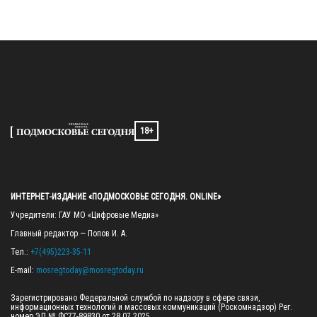
18+
ИНТЕРНЕТ-ИЗДАНИЕ «ПОДМОСКОВЬЕ СЕГОДНЯ. ONLINE»
Учредители: ГАУ МО «Цифровые Медиа»

Главный редактор — Попов И. А.

Тел.: 
+7(495)223-35-11
E-mail: 
mosregtoday@mosregtoday.ru
Зарегистрировано Федеральной службой по надзору в сфере связи, 
информационных технологий и массовых коммуникаций (Роскомнадзор) Рег. 
номер ЭЛ № ФС77-89830 от 28.07.2025
