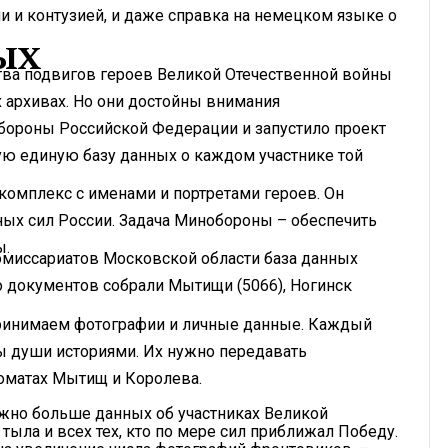
ми и контузией, и даже справка на немецком языке о
ЫХ
ва подвигов героев Великой Оте­чественной войны
х архивах. Но они достойны внимания
бороны Российской Федерации и запустило проект
ую единую базу данных о каждом участнике той
омплекс с именами и портретами героев. Он
ых сил России. Задача Минобороны – обеспечить
ы.
миссариатов Московской области база данных
о документов собрали Мытищи (5066), Ногинск
принимаем фотографии и личные данные. Каждый
ы души историями. Их нужно передавать
оматах Мытищ и Королева.
ожно больше данных об участниках Великой
тыла и всех тех, кто по мере сил приближал Победу.