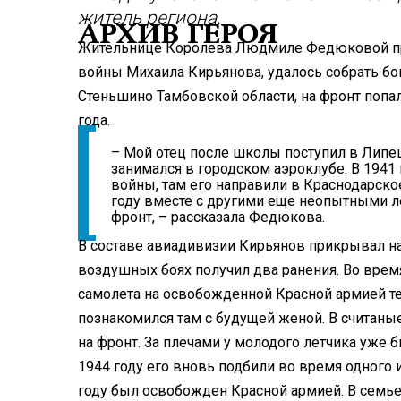
житель региона.
АРХИВ ГЕРОЯ
Жительнице Королева Людмиле Федюковой про 
войны Михаила Кирьянова, удалось собрать бог
Стеньшино Тамбовской области, на фронт попал
года.
– Мой отец после школы поступил в Липе
занимался в городском аэроклубе. В 1941
войны, там его направили в Краснодарское
году вместе с другими еще неопытными л
фронт, – рассказала Федюкова.
В составе авиадивизии Кирьянов прикрывал на
воздушных боях получил два ранения. Во врем
самолета на освобожденной Красной армией те
познакомился там с будущей женой. В считаны
на фронт. За плечами у молодого летчика уже 
1944 году его вновь подбили во время одного 
году был освобожден Красной армией. В семье