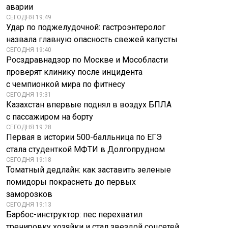
аварии
СЕГОДНЯ 19:49
Удар по поджелудочной: гастроэнтеролог
назвала главную опасность свежей капусты
СЕГОДНЯ 19:40
Росздравнадзор по Москве и Мособласти
проверят клинику после инцидента
с чемпионкой мира по фитнесу
СЕГОДНЯ 19:31
Казахстан впервые поднял в воздух БПЛА
с пассажиром на борту
СЕГОДНЯ 19:28
Первая в истории 500-балльница по ЕГЭ
стала студенткой МФТИ в Долгопрудном
СЕГОДНЯ 19:18
Томатный дедлайн: как заставить зеленые
помидоры покраснеть до первых
заморозков
СЕГОДНЯ 19:13
Барбос-инструктор: пес перехватил
тренировку хозяйки и стал звездой соцсетей