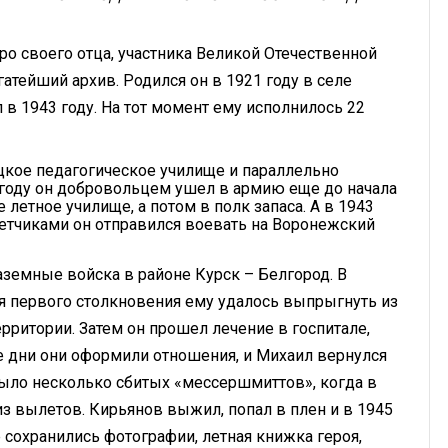
своего отца, участника Великой Оте­чественной
атейший архив. Родился он в 1921 году в селе
 в 1943 году. На тот момент ему исполнилось 22
цкое педагогическое училище и параллельно
 году он добровольцем ушел в армию еще до начала
 летное училище, а потом в полк запаса. А в 1943
етчиками он отправился воевать на Воронежский
земные войска в районе Курск – Белгород. В
я первого столкновения ему удалось выпрыгнуть из
рритории. Затем он прошел лечение в госпитале,
е дни они оформили отношения, и Михаил вернулся
было несколько сбитых «мессершмиттов», когда в
из вылетов. Кирьянов выжил, попал в плен и в 1945
 сохранились фотографии, летная книжка героя,