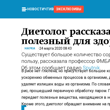
НОВОСТИ
ЧТИВО
ЭКСКЛЮЗИВЫ
Диетолог рассказ
полезный для здо
24 марта 2020 08:43
НАУКА
Существует большое количество сорт
пользу, рассказала профессор ФМБА
Об этом сообщает радио
Sputnik
.
В рисе нет глютена, но присутствует большое 
ускорению обменных процессов в организме, 
удаляет излишек воды из организма. По слова
рис, прошедший первичную обработку паром. Пр
передает полезные вещества, находящиеся в ней
Кроме этого, диетолог обращает внимание на 