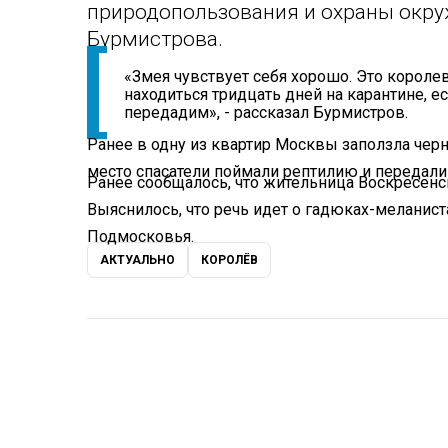
природопользования и охраны окр
Бурмистрова.
«Змея чувствует себя хорошо. Это королев
находиться тридцать дней на карантине, е
передадим», - рассказал Бурмистров.
Ранее в одну из квартир Москвы заползла че
место спасатели поймали рептилию и передали
Ранее сообщалось, что жительница Воскресен
Выяснилось, что речь идет о гадюках-меланист
Подмосковья.
АКТУАЛЬНО
КОРОЛЁВ