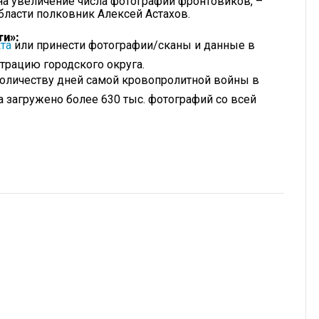
на увеличение числа фотографий фронтовиков, –
ласти полковник Алексей Астахов.
ти»:
та
или принести фотографии/сканы и данные в
рацию городского округа.
количеству дней самой кровопролитной войны в
а загружено более 630 тыс. фотографий со всей