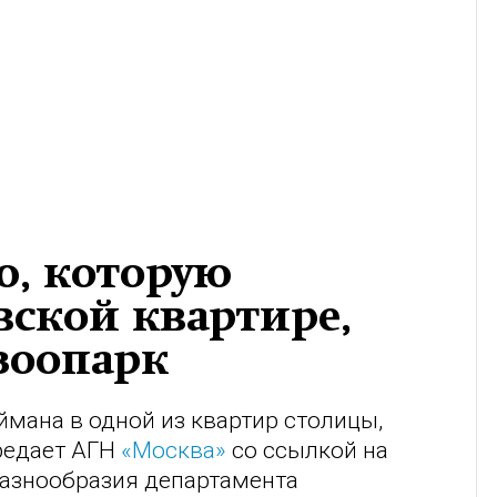
ю, которую
вской квартире,
 зоопарк
ймана в одной из квартир столицы,
редает АГН
«Москва»
со ссылкой на
разнообразия департамента