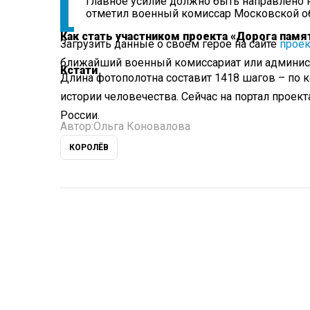
Главное усилие должно быть направлено 
отметил военный комиссар Московской об
Как стать участником проекта «Дорога памя
Загрузить данные о своем герое на сайте
проек
ближайший военный комиссариат или админист
Кстати
Длина фотополотна составит 1418 шагов – по 
истории человечества. Сейчас на портал проект
России.
Автор:
Ольга Коновалова
КОРОЛЁВ