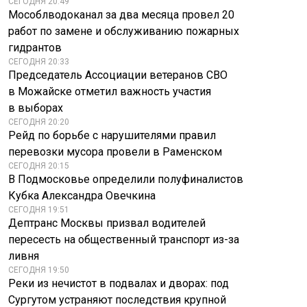
СЕГОДНЯ 20:49
Мособлводоканал за два месяца провел 20
работ по замене и обслуживанию пожарных
гидрантов
СЕГОДНЯ 20:33
Председатель Ассоциации ветеранов СВО
в Можайске отметил важность участия
в выборах
СЕГОДНЯ 20:20
Рейд по борьбе с нарушителями правил
перевозки мусора провели в Раменском
СЕГОДНЯ 20:15
В Подмосковье определили полуфиналистов
Кубка Александра Овечкина
СЕГОДНЯ 19:51
Дептранс Москвы призвал водителей
пересесть на общественный транспорт из-за
ливня
СЕГОДНЯ 19:50
Реки из нечистот в подвалах и дворах: под
Сургутом устраняют последствия крупной