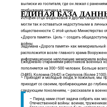
выписки из госпиталя, где он лежал с ранения
пребывании летчика в плену.
ЕДИНАЯ БАЗА ДАНН
История отца Федюковой и другие свидетельст
могли так и оставаться недоступными в личны
общественности. С этой целью Министерство о
«Дорога памяти». Цель – создать общедоступн
войны.
Задумана «Дорога памяти» как мемориальный к
расположится возле главного храма Вооруженн
информационное наполнение мемориала войн
Ежедневно стараниями работников военных ко
пополняется на 300–500 человек. Больше всег
(3485), Коломна (2642) и Серпухов (более 2100).
– Приходят и молодые люди, и пожилые, мы 
приходит со своими, пробирающими до глубин
следующим поколениям, – рассказали в военк
– Перед нами стоит задача собрать как м
Отечественной войны: воинах, тружениках 