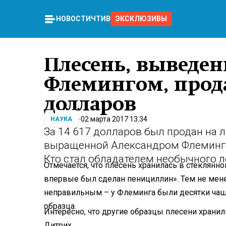
НОВОСТИ
ЧТИВО
ЭКСКЛЮЗИВЫ
Плесень, выведе
Флемингом, прода
долларов
02 марта 2017 13:34
НАУКА
За 14 617 долларов был продан на 
выращенной Александром Флеминго
Кто стал обладателем необычного ло
Отмечается, что плесень хранилась в стеклянно
впервые был сделан пенициллин». Тем не мене
неправильным – у Флеминга были десятки чаше
образца.
Интересно, что другие образцы плесени хранил
Дитрих.