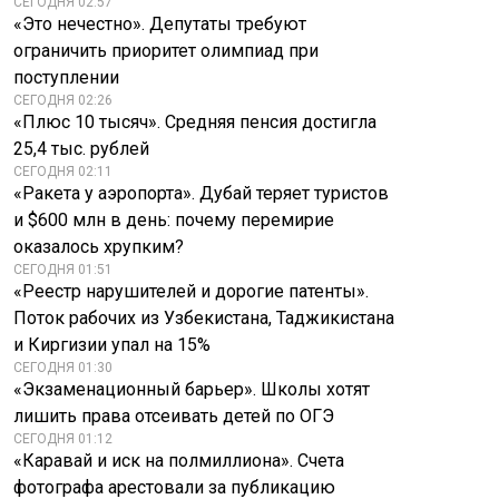
СЕГОДНЯ 02:57
«Это нечестно». Депутаты требуют
ограничить приоритет олимпиад при
поступлении
СЕГОДНЯ 02:26
«Плюс 10 тысяч». Средняя пенсия достигла
25,4 тыс. рублей
СЕГОДНЯ 02:11
«Ракета у аэропорта». Дубай теряет туристов
и $600 млн в день: почему перемирие
оказалось хрупким?
СЕГОДНЯ 01:51
«Реестр нарушителей и дорогие патенты».
Поток рабочих из Узбекистана, Таджикистана
и Киргизии упал на 15%
СЕГОДНЯ 01:30
«Экзаменационный барьер». Школы хотят
лишить права отсеивать детей по ОГЭ
СЕГОДНЯ 01:12
«Каравай и иск на полмиллиона». Счета
фотографа арестовали за публикацию