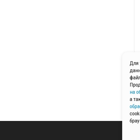
Для 
данн
файл
Прод
на о
а та
обра
cook
брау