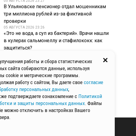
05 АВГУСТА 2026 23:27
В Ульяновске пенсионер отдал мошенникам
три миллиона рублей из-за фиктивной
проверки
05 АВГУСТА 2026 23:26
«Это не вода, а суп из бактерий». Врачи нашли
в кулерах сальмонеллу и стафилококк: как
защититься?
05 АВГУСТА 2026 23:26
Заменили депутатов: в Бразилии стадо
улучшения работы и сбора статистических
капибар бесцеремонно ворвалось
ых сайта собираются данные, используя
на заседание парламента
ы cookie и метрические программы.
05 АВГУСТА 2026 23:25
олжая работу с сайтом, Вы даете свое
согласие
Опасный дебошир обезврежен: полицейские
бработку персональных данных
,
скрутили петербуржца с холодным оружием
кже подтверждаете ознакомление с
Политикой
в руках
ботки и защиты персональных данных
. Файлы
ie можно отключить в настройках Вашего
зера.