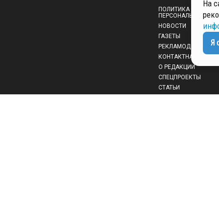
На с
ПОЛИТИКА ОБРАБОТ
реко
ПЕРСОНАЛЬНЫХ ДА
инф
НОВОСТИ
ГАЗЕТЫ
Я 
РЕКЛАМОДАТЕЛЯМ
КОНТАКТНАЯ ИНФО
О РЕДАКЦИИ
СПЕЦПРОЕКТЫ
СТАТЬИ
ПОЛИТИКА КОНФИД
 