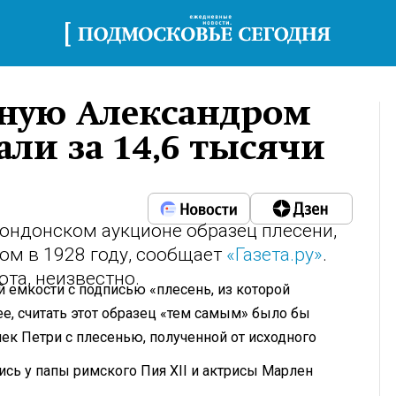
нную Александром
ли за 14,6 тысячи
лондонском аукционе образец плесени,
м в 1928 году, сообщает
«Газета.ру»
.
та, неизвестно.
й емкости с подписью «плесень, из которой
е, считать этот образец «тем самым» было бы
к Петри с плесенью, полученной от исходного
ись у папы римского Пия XII и актрисы Марлен