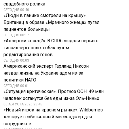
свадебного ролика
СЕГОДНЯ 00:40
«Люди в панике смотрели на крышу».
Британец в образе «Мрачного жнеца» пугал
пациентов больницы
СЕГОДНЯ 00:17
«Аллергии конец?». В США создали первых
гипоаллергенных собак путем
редактирования генов
СЕГОДНЯ 00:03
Американский эксперт Гарланд Никсон
назвал жизнь на Украине адом из-за
политики НАТО
СЕГОДНЯ 00:01
«Ситуация критическая». Прогноз ООН: 49 млн
человек останутся без еды из-за Эль-Ниньо
05 АВГУСТА 2026 23:45
«Новый игрок на красном рынке». Wildberries
тестирует собственный мессенджер для
сотрудников