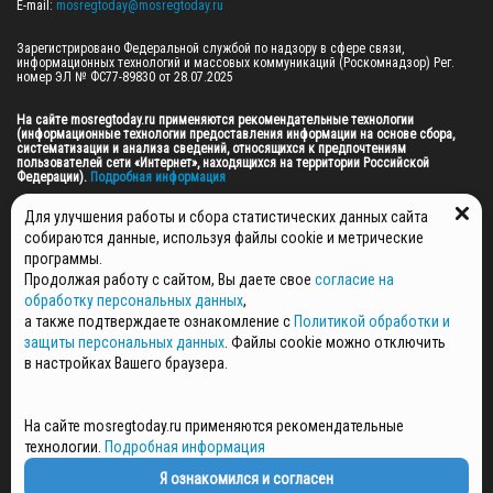
E-mail: 
mosregtoday@mosregtoday.ru
Зарегистрировано Федеральной службой по надзору в сфере связи, 
информационных технологий и массовых коммуникаций (Роскомнадзор) Рег. 
номер ЭЛ № ФС77-89830 от 28.07.2025

На сайте mosregtoday.ru применяются рекомендательные технологии 
(информационные технологии предоставления информации на основе сбора, 
систематизации и анализа сведений, относящихся к предпочтениям 
пользователей сети «Интернет», находящихся на территории Российской 
Федерации).
 Подробная информация
© 2026 ПРАВА НА ВСЕ МАТЕРИАЛЫ САЙТА ПРИНАДЛЕЖАТ ГАУ МО "ЦИФРОВЫЕ 
Для улучшения работы и сбора статистических данных сайта
МЕДИА" (ОГРН: 1255000059467).
собираются данные, используя файлы cookie и метрические
программы.
Продолжая работу с сайтом, Вы даете свое
согласие на
ПОЛИТИКА ОБРАБОТКИ И ЗАЩИТЫ ПЕРСОНАЛЬНЫХ ДАННЫХ
обработку персональных данных
,
НОВОСТИ
а также подтверждаете ознакомление с
Политикой обработки и
ГАЗЕТЫ
защиты персональных данных
. Файлы cookie можно отключить
РЕКЛАМОДАТЕЛЯМ
в настройках Вашего браузера.
КОНТАКТНАЯ ИНФОРМАЦИЯ
О РЕДАКЦИИ
На сайте mosregtoday.ru применяются рекомендательные
СПЕЦПРОЕКТЫ
технологии.
Подробная информация
СТАТЬИ
ПОЛИТИКА КОНФИДЕНЦИАЛЬНОСТИ
Я ознакомился и согласен