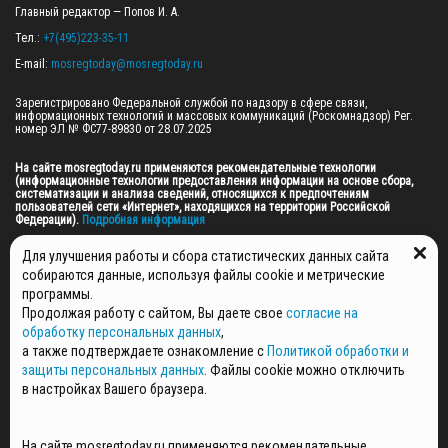
Главный редактор — Попов И. А.

Тел.: 
+7(495)223-35-11
E-mail: 
mosregtoday@mosregtoday.ru
Зарегистрировано Федеральной службой по надзору в сфере связи, 
информационных технологий и массовых коммуникаций (Роскомнадзор) Рег. 
номер ЭЛ № ФС77-89830 от 28.07.2025

На сайте mosregtoday.ru применяются рекомендательные технологии 
(информационные технологии предоставления информации на основе сбора, 
систематизации и анализа сведений, относящихся к предпочтениям 
пользователей сети «Интернет», находящихся на территории Российской 
Федерации).
 Подробная информация
© 2026 ПРАВА НА ВСЕ МАТЕРИАЛЫ САЙТА ПРИНАДЛЕЖАТ ГАУ МО "ЦИФРОВЫЕ 
Для улучшения работы и сбора статистических данных сайта
МЕДИА" (ОГРН: 1255000059467).
собираются данные, используя файлы cookie и метрические
программы.
Продолжая работу с сайтом, Вы даете свое
согласие на
ПОЛИТИКА ОБРАБОТКИ И ЗАЩИТЫ ПЕРСОНАЛЬНЫХ ДАННЫХ
обработку персональных данных
,
НОВОСТИ
а также подтверждаете ознакомление с
Политикой обработки и
ГАЗЕТЫ
защиты персональных данных
. Файлы cookie можно отключить
РЕКЛАМОДАТЕЛЯМ
в настройках Вашего браузера.
КОНТАКТНАЯ ИНФОРМАЦИЯ
О РЕДАКЦИИ
На сайте mosregtoday.ru применяются рекомендательные