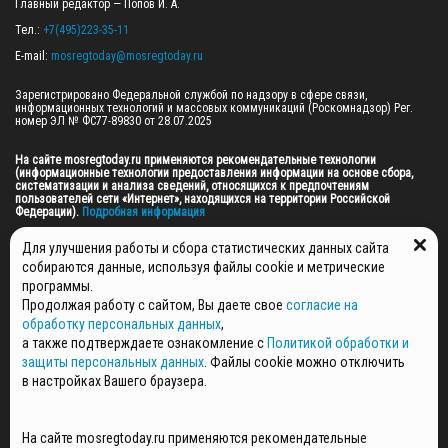
Главный редактор — Попов И. А.

Тел.: 
+7(495)223-35-11
E-mail: 
mosregtoday@mosregtoday.ru
Зарегистрировано Федеральной службой по надзору в сфере связи, 
информационных технологий и массовых коммуникаций (Роскомнадзор) Рег. 
номер ЭЛ № ФС77-89830 от 28.07.2025

На сайте mosregtoday.ru применяются рекомендательные технологии 
(информационные технологии предоставления информации на основе сбора, 
систематизации и анализа сведений, относящихся к предпочтениям 
пользователей сети «Интернет», находящихся на территории Российской 
Федерации).
 Подробная информация
© 2026 ПРАВА НА ВСЕ МАТЕРИАЛЫ САЙТА ПРИНАДЛЕЖАТ ГАУ МО "ЦИФРОВЫЕ 
Для улучшения работы и сбора статистических данных сайта
МЕДИА" (ОГРН: 1255000059467).
собираются данные, используя файлы cookie и метрические
программы.
Продолжая работу с сайтом, Вы даете свое
согласие на
ПОЛИТИКА ОБРАБОТКИ И ЗАЩИТЫ ПЕРСОНАЛЬНЫХ ДАННЫХ
обработку персональных данных
,
НОВОСТИ
а также подтверждаете ознакомление с
Политикой обработки и
ГАЗЕТЫ
защиты персональных данных
. Файлы cookie можно отключить
РЕКЛАМОДАТЕЛЯМ
в настройках Вашего браузера.
КОНТАКТНАЯ ИНФОРМАЦИЯ
О РЕДАКЦИИ
На сайте mosregtoday.ru применяются рекомендательные
СПЕЦПРОЕКТЫ