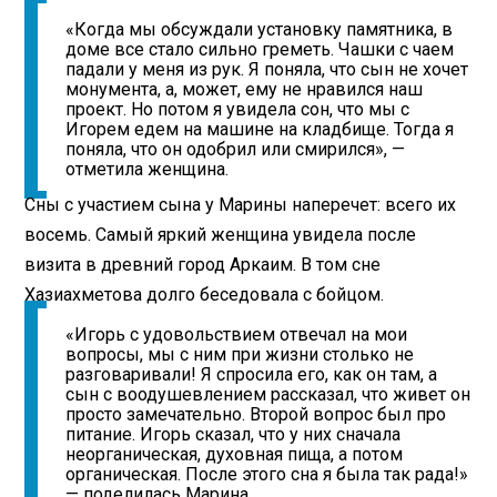
«Когда мы обсуждали установку памятника, в
доме все стало сильно греметь. Чашки с чаем
падали у меня из рук. Я поняла, что сын не хочет
монумента, а, может, ему не нравился наш
проект. Но потом я увидела сон, что мы с
Игорем едем на машине на кладбище. Тогда я
поняла, что он одобрил или смирился», —
отметила женщина.
Сны с участием сына у Марины наперечет: всего их
восемь. Самый яркий женщина увидела после
визита в древний город Аркаим. В том сне
Хазиахметова долго беседовала с бойцом.
«Игорь с удовольствием отвечал на мои
вопросы, мы с ним при жизни столько не
разговаривали! Я спросила его, как он там, а
сын с воодушевлением рассказал, что живет он
просто замечательно. Второй вопрос был про
питание. Игорь сказал, что у них сначала
неорганическая, духовная пища, а потом
органическая. После этого сна я была так рада!»
— поделилась Марина.