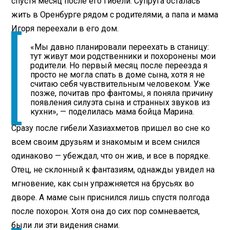
спустя месяц после его гибели. Супруга осталась
жить в Оренбурге рядом с родителями, а папа и мама
Игоря переехали в его дом.
«Мы давно планировали переехать в станицу:
тут живут мои родственники и похоронены мои
родители. Но первый месяц после переезда я
просто не могла спать в доме сына, хотя я не
считаю себя чувствительным человеком. Уже
позже, почитав про фантомы, я поняла причину
появления силуэта сына и странных звуков из
кухни», — поделилась мама бойца Марина.
Сразу после гибели Хазиахметов пришел во сне ко
всем своим друзьям и знакомым и всем снился
одинаково — убеждал, что он жив, и все в порядке.
Отец, не склонный к фантазиям, однажды увидел на
мгновение, как сын упражняется на брусьях во
дворе. А маме сын приснился лишь спустя полгода
после похорон. Хотя она до сих пор сомневается,
были ли эти видения снами.