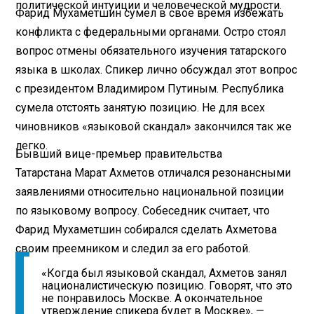
политической интуиции и человеческой мудрости.
Фарид Мухаметшин сумел в свое время избежать
конфликта с федеральными органами. Остро стоял
вопрос отмены обязательного изучения татарского
языка в школах. Спикер лично обсуждал этот вопрос
с президентом Владимиром Путиным. Республика
сумела отстоять занятую позицию. Не для всех
чиновников «языковой скандал» закончился так же
легко.
Бывший вице-премьер правительства
Татарстана Марат Ахметов отличался резонансными
заявлениями относительно национальной позиции
по языковому вопросу. Собеседник считает, что
Фарид Мухаметшин собирался сделать Ахметова
своим преемником и следил за его работой.
«Когда был языковой скандал, Ахметов занял
националистическую позицию. Говорят, что это
не понравилось Москве. А окончательное
утверждение спикера будет в Москве», —