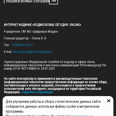
18+
ИНТЕРНЕТ-ИЗДАНИЕ «ПОДМОСКОВЬЕ СЕГОДНЯ. ONLINE»
Учредители: ГАУ МО «Цифровые Медиа»

Главный редактор — Попов И. А.

Тел.: 
+7(495)223-35-11
E-mail: 
mosregtoday@mosregtoday.ru
Зарегистрировано Федеральной службой по надзору в сфере связи, 
информационных технологий и массовых коммуникаций (Роскомнадзор) Рег. 
номер ЭЛ № ФС77-89830 от 28.07.2025

На сайте mosregtoday.ru применяются рекомендательные технологии 
(информационные технологии предоставления информации на основе сбора, 
систематизации и анализа сведений, относящихся к предпочтениям 
пользователей сети «Интернет», находящихся на территории Российской 
Федерации).
 Подробная информация
© 2026 ПРАВА НА ВСЕ МАТЕРИАЛЫ САЙТА ПРИНАДЛЕЖАТ ГАУ МО "ЦИФРОВЫЕ 
Для улучшения работы и сбора статистических данных сайта
МЕДИА" (ОГРН: 1255000059467).
собираются данные, используя файлы cookie и метрические
программы.