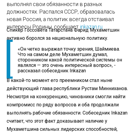
выполнял свои обязанности в разных
должностях. Распался СССР, образовалась
новая Россия, а политик всегда отстаивал
интересы Родины, сообщает
inkazan.ru
.
Спикер Госсовета Татарстана Фарид Мухаметшин
активно боролся за национальную политику.
«Он четко выражал точку зрения, Шаймиева.
Что на самом деле Мухаметшин думал,
сторонником какой политической системы он
являлся — это очень интересный вопрос», -
рассказал собеседник Inkazan
В какой-то момент его преемником стал ныне
действующий глава республики Рустам Минниханов.
Несмотря на конкуренцию, чиновники смогли найти
компромисс по ряду вопросов и оба продолжали
выполнять рабочие обязанности. Собеседник Inkazan
считает, что этот факт доказывает наличие у
Мухаметшина сильных лидерских способностей,