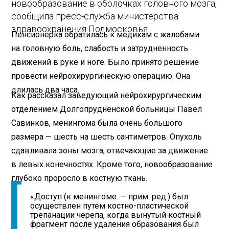
новообразование в оболочках головного мозга,
сообщила пресс-служба министерства
здравоохранения Подмосковья.
Пенсионерка обратилась к медикам с жалобами
на головную боль, слабость и затрудненность
движений в руке и ноге. Было принято решение
провести нейрохирургическую операцию. Она
длилась два часа.
Как рассказал заведующий нейрохирургическим
отделением Долгопрудненской больницы Павел
Савинков, менингома была очень большого
размера — шесть на шесть сантиметров. Опухоль
сдавливала зоны мозга, отвечающие за движение
в левых конечностях. Кроме того, новообразование
глубоко проросло в костную ткань.
«Доступ (к менингоме. — прим. ред.) был
осуществлен путем костно-пластической
трепанации черепа, когда вынутый костный
фрагмент после удаления образования был