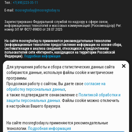
Тел.: 
+7(495)223-35-11
E-mail: 
mosregtoday@mosregtoday.ru
Зарегистрировано Федеральной службой по надзору в сфере связи, 
информационных технологий и массовых коммуникаций (Роскомнадзор) Рег. 
номер ЭЛ № ФС77-89830 от 28.07.2025

На сайте mosregtoday.ru применяются рекомендательные технологии 
(информационные технологии предоставления информации на основе сбора, 
систематизации и анализа сведений, относящихся к предпочтениям 
пользователей сети «Интернет», находящихся на территории Российской 
Федерации).
 Подробная информация
© 2026 ПРАВА НА ВСЕ МАТЕРИАЛЫ САЙТА ПРИНАДЛЕЖАТ ГАУ МО "ЦИФРОВЫЕ 
Для улучшения работы и сбора статистических данных сайта
МЕДИА" (ОГРН: 1255000059467).
собираются данные, используя файлы cookie и метрические
программы.
Продолжая работу с сайтом, Вы даете свое
согласие на
ПОЛИТИКА ОБРАБОТКИ И ЗАЩИТЫ ПЕРСОНАЛЬНЫХ ДАННЫХ
обработку персональных данных
,
НОВОСТИ
а также подтверждаете ознакомление с
Политикой обработки и
ГАЗЕТЫ
защиты персональных данных
. Файлы cookie можно отключить
РЕКЛАМОДАТЕЛЯМ
в настройках Вашего браузера.
КОНТАКТНАЯ ИНФОРМАЦИЯ
О РЕДАКЦИИ
На сайте mosregtoday.ru применяются рекомендательные
СПЕЦПРОЕКТЫ
технологии.
Подробная информация
СТАТЬИ