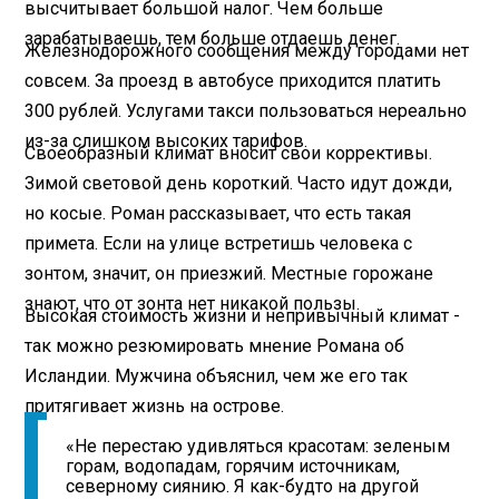
высчитывает большой налог. Чем больше
зарабатываешь, тем больше отдаешь денег.
Железнодорожного сообщения между городами нет
совсем. За проезд в автобусе приходится платить
300 рублей. Услугами такси пользоваться нереально
из-за слишком высоких тарифов.
Своеобразный климат вносит свои коррективы.
Зимой световой день короткий. Часто идут дожди,
но косые. Роман рассказывает, что есть такая
примета. Если на улице встретишь человека с
зонтом, значит, он приезжий. Местные горожане
знают, что от зонта нет никакой пользы.
Высокая стоимость жизни и непривычный климат -
так можно резюмировать мнение Романа об
Исландии. Мужчина объяснил, чем же его так
притягивает жизнь на острове.
«Не перестаю удивляться красотам: зеленым
горам, водопадам, горячим источникам,
северному сиянию. Я как-будто на другой