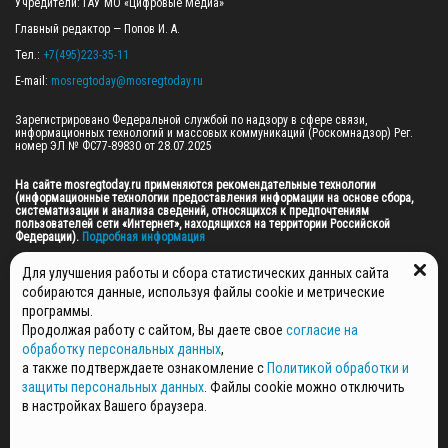
Учредители: ГАУ МО «Цифровые Медиа»

Главный редактор — Попов И. А.

Тел.: 
+7(495)223-35-11
E-mail: 
mosregtoday@mosregtoday.ru
Зарегистрировано Федеральной службой по надзору в сфере связи, 
информационных технологий и массовых коммуникаций (Роскомнадзор) Рег. 
номер ЭЛ № ФС77-89830 от 28.07.2025

На сайте mosregtoday.ru применяются рекомендательные технологии 
(информационные технологии предоставления информации на основе сбора, 
систематизации и анализа сведений, относящихся к предпочтениям 
пользователей сети «Интернет», находящихся на территории Российской 
Федерации).
 Подробная информация
© 2026 ПРАВА НА ВСЕ МАТЕРИАЛЫ САЙТА ПРИНАДЛЕЖАТ ГАУ МО "ЦИФРОВЫЕ 
Для улучшения работы и сбора статистических данных сайта
МЕДИА" (ОГРН: 1255000059467).
собираются данные, используя файлы cookie и метрические
программы.
Продолжая работу с сайтом, Вы даете свое
согласие на
ПОЛИТИКА ОБРАБОТКИ И ЗАЩИТЫ ПЕРСОНАЛЬНЫХ ДАННЫХ
обработку персональных данных
,
НОВОСТИ
а также подтверждаете ознакомление с
Политикой обработки и
ГАЗЕТЫ
защиты персональных данных
. Файлы cookie можно отключить
РЕКЛАМОДАТЕЛЯМ
в настройках Вашего браузера.
КОНТАКТНАЯ ИНФОРМАЦИЯ
О РЕДАКЦИИ