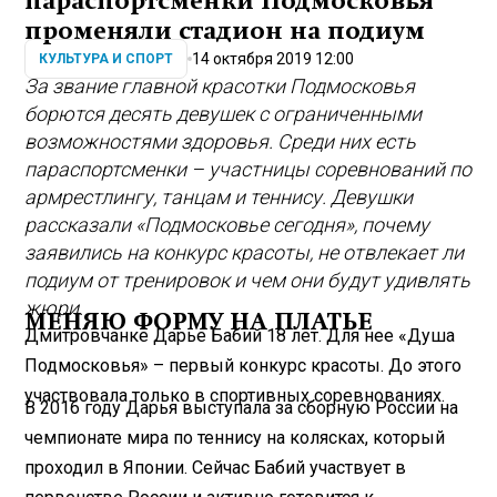
параспортсменки Подмосковья
променяли стадион на подиум
14 октября 2019 12:00
КУЛЬТУРА И СПОРТ
За звание главной красотки Подмосковья
борются десять девушек с ограниченными
возможностями здоровья. Среди них есть
параспортсменки – участницы соревнований по
армрестлингу, танцам и теннису. Девушки
рассказали «Подмосковье сегодня», почему
заявились на конкурс красоты, не отвлекает ли
подиум от тренировок и чем они будут удивлять
жюри.
МЕНЯЮ ФОРМУ НА ПЛАТЬЕ
Дмитровчанке Дарье Бабий 18 лет. Для нее «Душа
Подмосковья» – первый конкурс красоты. До этого
участвовала только в спортивных соревнованиях.
В 2016 году Дарья выступала за сборную России на
чемпионате мира по теннису на колясках, который
проходил в Японии. Сейчас Бабий участвует в