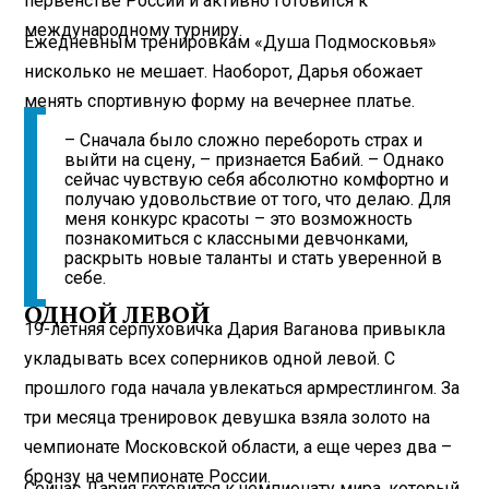
первенстве России и активно готовится к
международному турниру.
Ежедневным тренировкам «Душа Подмосковья»
нисколько не мешает. Наоборот, Дарья обожает
менять спортивную форму на вечернее платье.
– Сначала было сложно перебороть страх и
выйти на сцену, – признается Бабий. – Однако
сейчас чувствую себя абсолютно комфортно и
получаю удовольствие от того, что делаю. Для
меня конкурс красоты – это возможность
познакомиться с классными девчонками,
раскрыть новые таланты и стать уверенной в
себе.
ОДНОЙ ЛЕВОЙ
19-летняя серпуховичка Дария Ваганова привыкла
укладывать всех соперников одной левой. С
прошлого года начала увлекаться армрестлингом. За
три месяца тренировок девушка взяла золото на
чемпионате Московской области, а еще через два –
бронзу на чемпионате России.
Сейчас Дария готовится к чемпионату мира, который