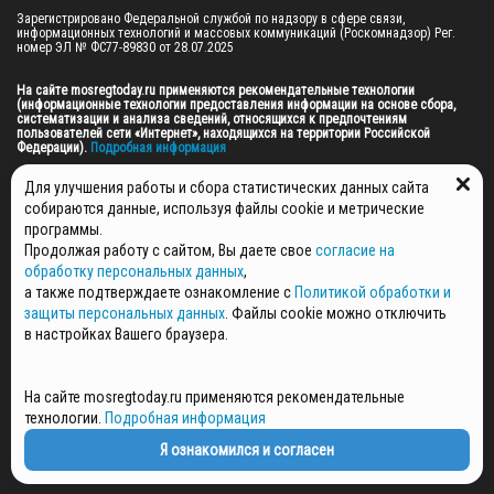
Зарегистрировано Федеральной службой по надзору в сфере связи, 
информационных технологий и массовых коммуникаций (Роскомнадзор) Рег. 
номер ЭЛ № ФС77-89830 от 28.07.2025

На сайте mosregtoday.ru применяются рекомендательные технологии 
(информационные технологии предоставления информации на основе сбора, 
систематизации и анализа сведений, относящихся к предпочтениям 
пользователей сети «Интернет», находящихся на территории Российской 
Федерации).
 Подробная информация
© 2026 ПРАВА НА ВСЕ МАТЕРИАЛЫ САЙТА ПРИНАДЛЕЖАТ ГАУ МО "ЦИФРОВЫЕ 
Для улучшения работы и сбора статистических данных сайта
МЕДИА" (ОГРН: 1255000059467).
собираются данные, используя файлы cookie и метрические
программы.
Продолжая работу с сайтом, Вы даете свое
согласие на
ПОЛИТИКА ОБРАБОТКИ И ЗАЩИТЫ ПЕРСОНАЛЬНЫХ ДАННЫХ
обработку персональных данных
,
НОВОСТИ
а также подтверждаете ознакомление с
Политикой обработки и
ГАЗЕТЫ
защиты персональных данных
. Файлы cookie можно отключить
РЕКЛАМОДАТЕЛЯМ
в настройках Вашего браузера.
КОНТАКТНАЯ ИНФОРМАЦИЯ
О РЕДАКЦИИ
На сайте mosregtoday.ru применяются рекомендательные
СПЕЦПРОЕКТЫ
технологии.
Подробная информация
СТАТЬИ
ПОЛИТИКА КОНФИДЕНЦИАЛЬНОСТИ
Я ознакомился и согласен