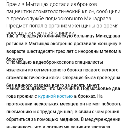
Врачи в Мытищах достали из бронхов
пациентки стоматологический ключ, сообщили
в пресс-службе подмосковного Минздрава.
Предмет попал в организм женщины во время
посещения частной клиники.
Так, в городскую клиническую больницу Минздрава
региона в Мытищах экстренно доставили женщину в
возрасте шестидесяти трех лет с инородным телом в
бронхах.
С помощью видеобронхоскопа специалисты
извлекли из сегментарного бронха правого легкого
стоматологический ключ. Операция была проведена
без единого разреза всего за десять минут.
Ранее сообщалось, что мужчина в Подмосковье два
года прожил с
куриной костью
в бронхах. На
протяжении нескольких месяцев он не мог побороть
пневмонию и с трудом дышал, в связи с чем решил
обратиться за помощью медиков. В медучреждении
выяснилось, что в организме пациента застряла