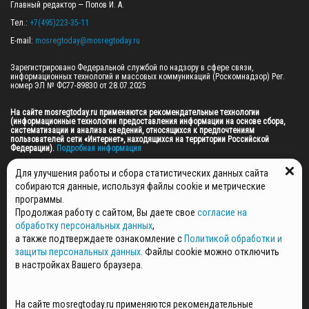
Главный редактор — Попов И. А.

Тел.: 
+7(495)223-35-11
E-mail: 
mosregtoday@mosregtoday.ru
Зарегистрировано Федеральной службой по надзору в сфере связи, 
информационных технологий и массовых коммуникаций (Роскомнадзор) Рег. 
номер ЭЛ № ФС77-89830 от 28.07.2025

На сайте mosregtoday.ru применяются рекомендательные технологии 
(информационные технологии предоставления информации на основе сбора, 
систематизации и анализа сведений, относящихся к предпочтениям 
пользователей сети «Интернет», находящихся на территории Российской 
Федерации).
 Подробная информация
© 2026 ПРАВА НА ВСЕ МАТЕРИАЛЫ САЙТА ПРИНАДЛЕЖАТ ГАУ МО "ЦИФРОВЫЕ 
Для улучшения работы и сбора статистических данных сайта
МЕДИА" (ОГРН: 1255000059467).
собираются данные, используя файлы cookie и метрические
программы.
Продолжая работу с сайтом, Вы даете свое
согласие на
ПОЛИТИКА ОБРАБОТКИ И ЗАЩИТЫ ПЕРСОНАЛЬНЫХ ДАННЫХ
обработку персональных данных
,
НОВОСТИ
а также подтверждаете ознакомление с
Политикой обработки и
ГАЗЕТЫ
защиты персональных данных
. Файлы cookie можно отключить
РЕКЛАМОДАТЕЛЯМ
в настройках Вашего браузера.
КОНТАКТНАЯ ИНФОРМАЦИЯ
О РЕДАКЦИИ
На сайте mosregtoday.ru применяются рекомендательные
СПЕЦПРОЕКТЫ