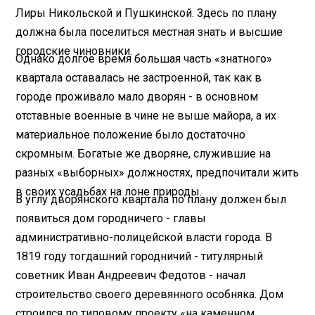
Лиры Никольской и Пушкинской. Здесь по плану
должна была поселиться местная знать и высшие
городские чиновники.
Однако долгое время большая часть «знатного»
квартала оставалась не застроенной, так как в
городе проживало мало дворян - в основном
отставные военные в чине не выше майора, а их
материальное положение было достаточно
скромным. Богатые же дворяне, служившие на
разных «выборных» должностях, предпочитали жить
в своих усадьбах на лоне природы.
В углу дворянского квартала по плану должен был
появиться дом городничего - главы
административно-полицейской власти города. В
1819 году тогдашний городничий - титулярный
советник Иван Андреевич Федотов - начал
строительство своего деревянного особняка. Дом
строился по типовому проекту «на каменном