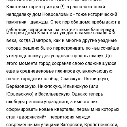
Клятовых горел трижды (!), а расположенный
неподалеку дом Новоселовых - тоже исторический
памятник - дважды. С тех пор оба дома пребывают в
забвении, спрятанные за выцветшими баннерами.
История дома Клятовых уходит в самое начало XIX
века, когда Дмитров, как и многие другие уездные
города, решено было перестраивать по «высочайше
утвержденному для уездных городов плану». До
этого момента город сохранял свою сложившуюся
еще в средневековье планировку, включающую
шесть городских слобод: Спасскую, Пятницкую,
Берёзовскую, Никитскую, Ильинскую (или
Юрьевскую) и Васильевскую. Однако теперь
слободы решили упразднить, а вместо них
сформировать новые кварталы, первым из которых
стал «дворянский» - территория между
современными улицами Загорской, Кропоткинской,