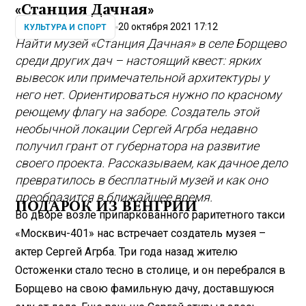
«Станция Дачная»
20 октября 2021 17:12
КУЛЬТУРА И СПОРТ
Найти музей «Станция Дачная» в селе Борщево
среди других дач – настоящий квест: ярких
вывесок или примечательной архитектуры у
него нет. Ориентироваться нужно по красному
реющему флагу на заборе. Создатель этой
необычной локации Сергей Агрба недавно
получил грант от губернатора на развитие
своего проекта. Рассказываем, как дачное дело
превратилось в бесплатный музей и как оно
преобразится в ближайшее время.
ПОДАРОК ИЗ ВЕНГРИИ
Во дворе возле припаркованного раритетного такси
«Москвич-401» нас встречает создатель музея –
актер Сергей Агрба. Три года назад жителю
Остоженки стало тесно в столице, и он перебрался в
Борщево на свою фамильную дачу, доставшуюся