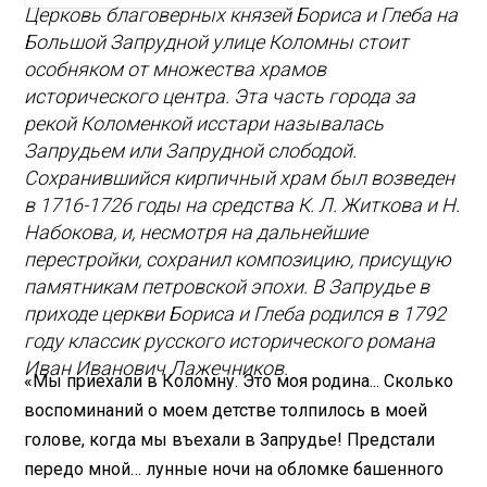
Церковь благоверных князей Бориса и Глеба на
Большой Запрудной улице Коломны стоит
особняком от множества храмов
исторического центра. Эта часть города за
рекой Коломенкой исстари называлась
Запрудьем или Запрудной слободой.
Сохранившийся кирпичный храм был возведен
в 1716-1726 годы на средства К. Л. Житкова и Н.
Набокова, и, несмотря на дальнейшие
перестройки, сохранил композицию, присущую
памятникам петровской эпохи. В Запрудье в
приходе церкви Бориса и Глеба родился в 1792
году классик русского исторического романа
Иван Иванович Лажечников.
«Мы приехали в Коломну. Это моя родина... Сколько
воспоминаний о моем детстве толпилось в моей
голове, когда мы въехали в Запрудье! Предстали
передо мной… лунные ночи на обломке башенного