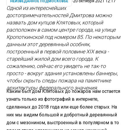
20 октября 2021 12:17
НЕИЗВЕДАННОЕ ПОДМОСКОВЬЕ
Одной из интереснейших
достопримечательностей Дмитрова можно
назвать дом купцов Клятовых, который
расположен в самом центре города, на улице
Кропоткинской под номером 85. По некоторым
данным этот деревянный особняк,
построенный в первой половине XIX века -
старейший жилой дом всего города. К
сожалению, сейчас его увидеть не так-то
просто - вокруг здания установлены баннеры,
чтобы скрыть следы пожара на памятнике
архитектуры федерального значения.
Каким был дом Клятовых до пожаров нам остается
узнать только из фотографий в интернете,
сделанных до 2018 года или еще более старых. На
них мы видим большой и добротный деревянный
дом с мезонином, выстроенный в популярном в то