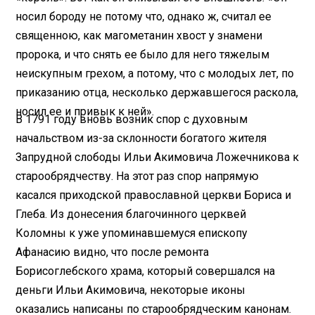
носил бороду не потому что, однако ж, считал ее
священною, как магометанин хвост у знамени
пророка, и что снять ее было для него тяжелым
неискупным грехом, а потому, что с молодых лет, по
приказанию отца, несколько державшегося раскола,
носил ее и привык к ней».
В 1791 году вновь возник спор с духовным
начальством из-за склонности богатого жителя
Запрудной слободы Ильи Акимовича Ложечникова к
старообрядчеству. На этот раз спор напрямую
касался приходской православной церкви Бориса и
Глеба. Из донесения благочинного церквей
Коломны к уже упоминавшемуся епископу
Афанасию видно, что после ремонта
Борисоглебского храма, который совершался на
деньги Ильи Акимовича, некоторые иконы
оказались написаны по старообрядческим канонам.