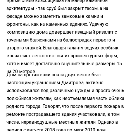
время стиле классицизма на манер каменной
архитектуры - так сруб был закрыт тесом, а на
фасаде можно заметить замковые камни и
фронтоны, как на каменных зданиях. Удачную
композицию дома довершает изящный ризалит с
точеными балясинами на балюстрадах первого и
второго этажей. Благодаря таланту зодчих особняк
впечатляет легкостью своих архитектурных форм,
хотя и имеет достаточно внушительные размеры 15
на 20 метров.
Дом на протяжении почти двух веков был
настоящим украшением Дмитрова, активно
использовался под различные нужды и просто очень
полюбился жителям, как неотъемлемая часть облика
родного города. Говорят, что после первого пожара в
ремонте пострадавшего здания участвовали, в том
числе, неравнодушные местные жители. Однако в
период с августа 2018 года по март 2019 дом