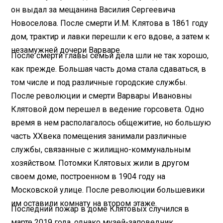
он выдал за мещанина Василия Сергеевича
Новоселова. После смерти И.М. Клятова в 1861 году
дом, трактир и лавки перешли к его вдове, а затем к
незамужней дочери Варваре.
После смерти главы семьи дела шли не так хорошо,
как прежде. Большая часть дома стала сдаваться, в
том числе и под различные городские службы.
После революции и смерти Варвары Ивановны
Клятовой дом перешел в ведение горсовета. Одно
время в нем располагалось общежитие, но большую
часть
XX
века помещения занимали различные
службы, связанные с жилищно-коммунальным
хозяйством. Потомки Клятовых жили в другом
своем доме, построенном в 1904 году на
Московской улице. После революции большевики
им оставили комнату на втором этаже.
Последний пожар в доме Клятовых случился в
марте 2019 года, однако музей-заповедник