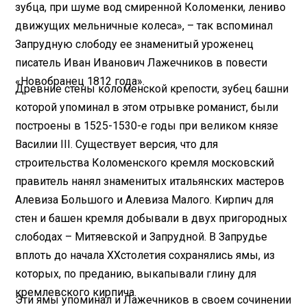
зубца, при шуме вод смиренной Коломенки, лениво
движущих мельничные колеса», – так вспоминал
Запрудную слободу ее знаменитый уроженец
писатель Иван Иванович Лажечников в повести
«Новобранец 1812 года».
Древние стены коломенской крепости, зубец башни
которой упоминал в этом отрывке романист, были
построены в 1525-1530-е годы при великом князе
Василии
III
. Существует версия, что для
строительства Коломенского кремля московский
правитель нанял знаменитых итальянских мастеров
Алевиза Большого и Алевиза Малого. Кирпич для
стен и башен кремля добывали в двух пригородных
слободах – Митяевской и Запрудной. В Запрудье
вплоть до начала
XX
столетия сохранялись ямы, из
которых, по преданию, выкапывали глину для
кремлевского кирпича.
Эти ямы упоминал и Лажечников в своем сочинении