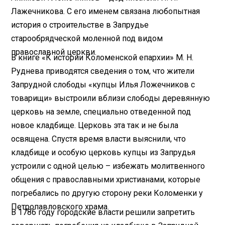
Лажечникова. С его именем связана любопытная
история о строительстве в Запрудье
старообрядческой моленной под видом
православной церкви.
В книге «К истории Коломенской епархии» М. Н.
Руднева приводятся сведения о том, что жители
Запрудной слободы «купцы Илья Ложечников с
товарищи» выстроили вблизи слободы деревянную
церковь на земле, специально отведенной под
новое кладбище. Церковь эта так и не была
освящена. Спустя время власти выяснили, что
кладбище и особую церковь купцы из Запрудья
устроили с одной целью – избежать молитвенного
общения с православными христианами, которые
погребались по другую сторону реки Коломенки у
Петропавловского храма.
В 1786 году городские власти решили запретить