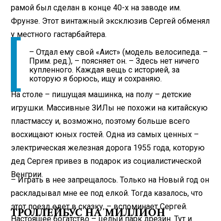
рамой был сделан в конце 40-х на заводе им.
Фрунзе. Этот винтажный эксклюзив Сергей обменял
у местного гастарбайтера.
– Отдал ему свой «Аист» (модель велосипеда. –
Прим. ред.), – поясняет он. – Здесь нет ничего
купленного. Каждая вещь с историей, за
которую я борюсь, ищу и сохраняю.
На столе – пишущая машинка, на полу – детские
игрушки. Массивные ЗИЛы не похожи на китайскую
пластмассу и, возможно, поэтому больше всего
восхищают юных гостей. Одна из самых ценных –
электрическая железная дорога 1955 года, которую
дед Сергея привез в подарок из социалистической
Венгрии.
– Играть в нее запрещалось. Только на Новый год он
раскладывал мне ее под елкой. Тогда казалось, что
этот поезд едет в сказку, – вспоминает Сергей.
ТРОЛЛЕЙБУС НА МИЛЛИОН
Настоящее богатство – целый парк дрезин. Тут и