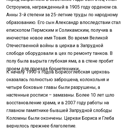
Остроумов, награжденный в 1905 году орденом св.
Анны 3-й степени за 25-летние труды по народному
образованию. Его сын Александр впоследствии стал
епископом Пермским и Соликамским, получив в
иночестве новое имя Товия. Во время Великой
Отечественной войны в церкви в Запрудной
слободе оборудовали в цех по ремонту танков. В
полу была вырыта глубокая яма, а в стене пробит
проем для проезда бронетехники.
К началу 1990-х годов Борисоглебская церковь
оказалась полностью заброшена, колокольня и
четыре боковые главы были разрушены, а
настенные росписи – замазаны. Более 10 лет шло
восстановление храма, и в 2007 году работы на
главном памятнике бывшей Запрудной слободы
Коломны были окончены. Церкви Бориса и Глеба
вернулось прежнее благолепие.