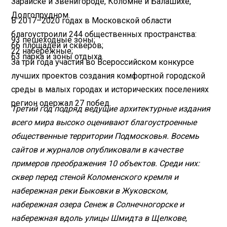
Зарайске и Звенигороде, Коломне и Балашихе,
Долгопрудном.
В 2017–2020 годах в Московской области
благоустроили 244 общественных пространства:
93 пешеходные зоны;
66 площадей и скверов;
22 набережные;
63 парка и зоны отдыха.
За три года участия во Всероссийском конкурсе
лучших проектов создания комфортной городской
среды в малых городах и исторических поселениях
регион одержал 27 побед.
Третий год подряд ведущие архитектурные издания
всего мира высоко оценивают благоустроенные
общественные территории Подмосковья. Восемь
сайтов и журналов опубликовали в качестве
примеров преображения 10 объектов. Среди них:
сквер перед стеной Коломенского кремля и
набережная реки Быковки в Жуковском,
набережная озера Сенеж в Солнечногорске и
набережная вдоль улицы Шмидта в Щелкове,