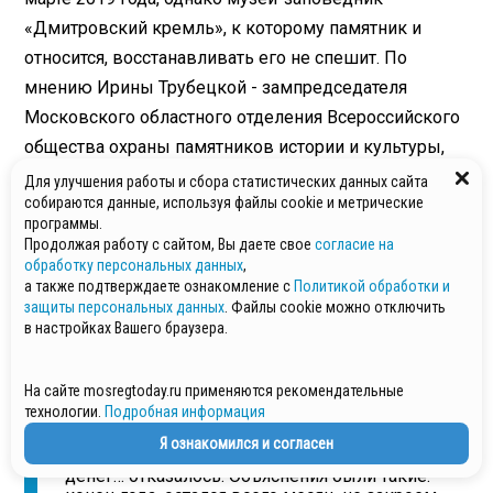
«Дмитровский кремль», к которому памятник и
относится, восстанавливать его не спешит. По
мнению Ирины Трубецкой - зампредседателя
Московского областного отделения Всероссийского
общества охраны памятников истории и культуры,
пять пожаров за два года вряд ли могли быть просто
Для улучшения работы и сбора статистических данных сайта
собираются данные, используя файлы cookie и метрические
совпадением, и вполне возможен «чей-то умысел
программы.
по освобождению места под новую застройку».
Продолжая работу с сайтом, Вы даете свое
согласие на
И. Трубецкая также упоминает и выделение средств
обработку персональных данных
,
из городского бюджета на ремонт домов Клятовых
а также подтверждаете ознакомление с
Политикой обработки и
и Новоселовых, от которых музей-заповедник по
защиты персональных данных
. Файлы cookie можно отключить
в настройках Вашего браузера.
какой-то причине отказался:
«Еще через месяц пришла радостная новость –
На сайте mosregtoday.ru применяются рекомендательные
город изыскал возможность сэкономить на
технологии.
Подробная информация
праздновании Нового года и выделяет
необходимые по сметам средства на дома.
Я ознакомился и согласен
Однако руководство музея неожиданно от
денег… отказалось. Объяснения были такие: