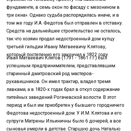
фундаменте, в семь окон по фасаду с мезонином в
три окна». Однако судьба распорядилась иначе, и в
том же году И.А. Федотов был отправлен в отставку.
Средств на дальнейшее строительство не осталось,
так что хозяин продал недостроенный дом купцу
третьей гильдии Ивану Матвеевичу Клятову,
который постепенно его закончил к 1822 году.
Иван Матвеевич Клятов (1791 - 1861 г.г.) был
успешным предпринимателем, представлявшим
старинный дмитровский род мастеров-
рукавишников. Он имел трактир, владел тремя
лавками, а в 1820-х годах брал в откуп содержание
питейных заведений Рогачевской волости. В этот
период и был им приобретен у бывшего городничего
Федотова недостроенный дом. У И.М. Клятова и его
супруги Матрены Ильиничны было 6 дочерей, а все
сыновья умерли в детстве. Старшую дочь Наталью