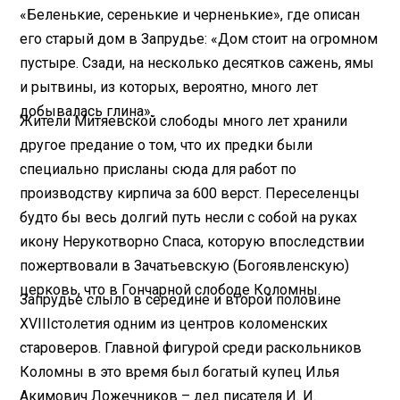
«Беленькие, серенькие и черненькие», где описан
его старый дом в Запрудье: «Дом стоит на огромном
пустыре. Сзади, на несколько десятков сажень, ямы
и рытвины, из которых, вероятно, много лет
добывалась глина».
Жители Митяевской слободы много лет хранили
другое предание о том, что их предки были
специально присланы сюда для работ по
производству кирпича за 600 верст. Переселенцы
будто бы весь долгий путь несли с собой на руках
икону Нерукотворно Спаса, которую впоследствии
пожертвовали в Зачатьевскую (Богоявленскую)
церковь, что в Гончарной слободе Коломны.
Запрудье слыло в середине и второй половине
XVIII
столетия одним из центров коломенских
староверов. Главной фигурой среди раскольников
Коломны в это время был богатый купец Илья
Акимович Ложечников – дед писателя И. И.