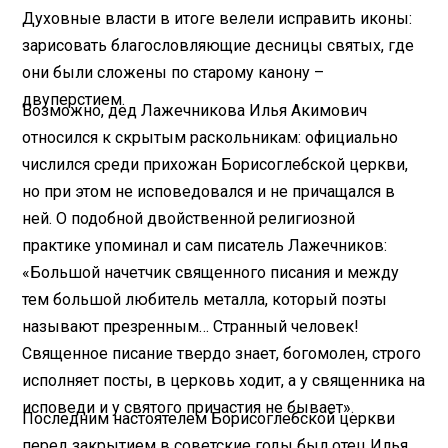
Духовные власти в итоге велели исправить иконы:
зарисовать благословляющие десницы святых, где
они были сложены по старому канону –
двуперстием.
Возможно, дед Лажечникова Илья Акимович
относился к скрытым раскольникам: официально
числился среди прихожан Борисоглебской церкви,
но при этом не исповедовался и не причащался в
ней. О подобной двойственной религиозной
практике упоминал и сам писатель Лажечников:
«Большой начетчик священного писания и между
тем большой любитель металла, который поэты
называют презренным… Странный человек!
Священное писание твердо знает, богомолен, строго
исполняет посты, в церковь ходит, а у священника на
исповеди и у святого причастия не бывает».
Последним настоятелем Борисоглебской церкви
перед закрытием в советские годы был отец Илья