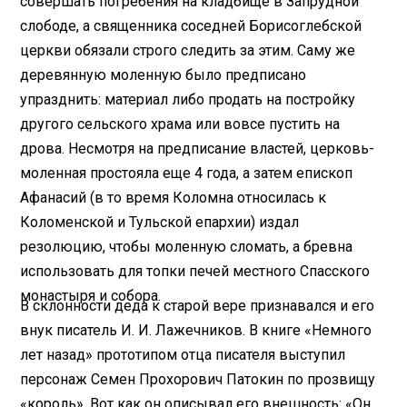
совершать погребения на кладбище в Запрудной
слободе, а священника соседней Борисоглебской
церкви обязали строго следить за этим. Саму же
деревянную моленную было предписано
упразднить: материал либо продать на постройку
другого сельского храма или вовсе пустить на
дрова. Несмотря на предписание властей, церковь-
моленная простояла еще 4 года, а затем епископ
Афанасий (в то время Коломна относилась к
Коломенской и Тульской епархии) издал
резолюцию, чтобы моленную сломать, а бревна
использовать для топки печей местного Спасского
монастыря и собора.
В склонности деда к старой вере признавался и его
внук писатель И. И. Лажечников. В книге «Немного
лет назад» прототипом отца писателя выступил
персонаж Семен Прохорович Патокин по прозвищу
«король». Вот как он описывал его внешность: «Он