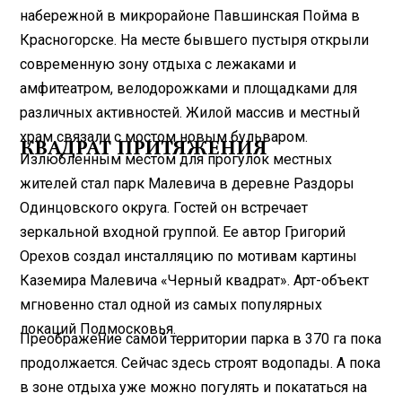
набережной в микрорайоне Павшинская Пойма в
Красногорске. На месте бывшего пустыря открыли
современную зону отдыха с лежаками и
амфитеатром, велодорожками и площадками для
различных активнос­тей. Жилой массив и местный
храм связали с мостом новым бульваром.
КВАДРАТ ПРИТЯЖЕНИЯ
Излюбленным местом для прогулок местных
жителей стал парк Малевича в деревне Раздоры
Одинцовского округа. Гостей он встречает
зеркальной входной группой. Ее автор Григорий
Орехов создал инсталляцию по мотивам картины
Каземира Малевича «Черный квадрат». Арт-объект
мгновенно стал одной из самых популярных
локаций Подмосковья.
Преображение самой территории парка в 370 га пока
продолжается. Сейчас здесь строят водопады. А пока
в зоне отдыха уже можно погулять и покататься на