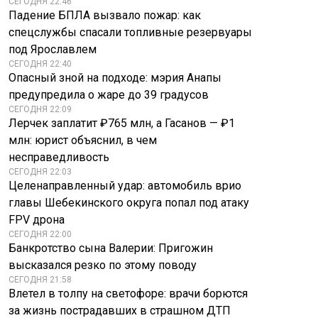
СЕГОДНЯ 22:46
Падение БПЛА вызвало пожар: как
спецслужбы спасали топливные резервуары
под Ярославлем
СЕГОДНЯ 22:40
Опасный зной на подходе: мэрия Анапы
предупредила о жаре до 39 градусов
СЕГОДНЯ 22:09
Лерчек заплатит ₽765 млн, а Гасанов — ₽1
млн: юрист объяснил, в чем
несправедливость
СЕГОДНЯ 22:03
Целенаправленный удар: автомобиль врио
главы Шебекинского округа попал под атаку
FPV дрона
СЕГОДНЯ 22:00
Банкротство сына Валерии: Пригожин
высказался резко по этому поводу
СЕГОДНЯ 21:58
Влетел в толпу на светофоре: врачи борются
за жизнь пострадавших в страшном ДТП