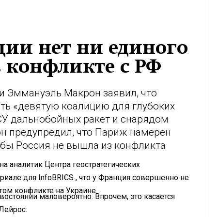
нции нет ни единого
в конфликте с РФ
и Эммануэль Макрон заявил, что
ть «девятую коалицию для глубоких
ВСУ дальнобойных ракет и снарядом
он предупредил, что Париж намерен
обы Россия не вышла из конфликта
а аналитик Центра геостратегических
иале для InfoBRICS , что у Франция совершенно не
том конфликте на Украине.
востоянии маловероятно. Впрочем, это касается
Лейрос.