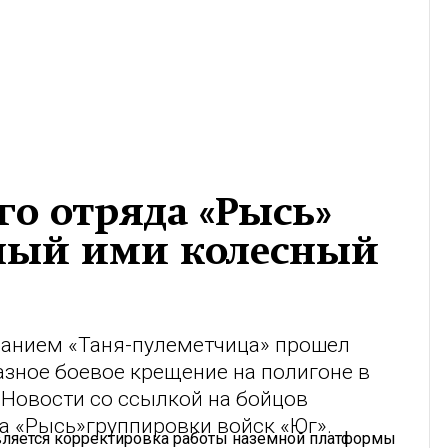
о отряда «Рысь»
ный ими колесный
ванием «Таня-пулеметчица» прошел
зное боевое крещение на полигоне в
 Новости со ссылкой на бойцов
а «Рысь»группировки войск «Юг».
 является корректировка работы наземной платформы