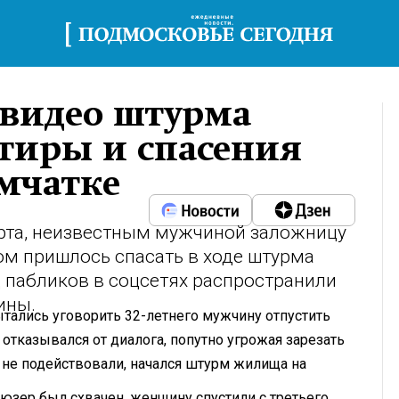
 видео штурма
тиры и спасения
мчатке
арта, неизвестным мужчиной заложницу
ом пришлось спасать в ходе штурма
д пабликов в соцсетях распространили
ины.
тались уговорить 32-летнего мужчину отпустить
 отказывался от диалога, попутно угрожая зарезать
 не подействовали, начался штурм жилища на
ьюзер был схвачен, женщину спустили с третьего