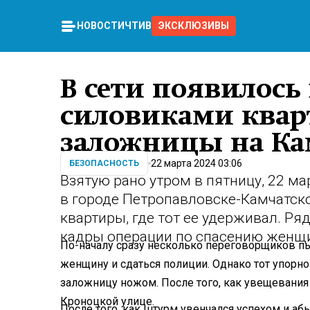
НОВОСТИ
ЧТИВО
ЭКСКЛЮЗИВЫ
В сети появилось
силовиками квар
заложницы на Ка
22 марта 2024 03:06
БЕЗОПАСНОСТЬ
Взятую рано утром в пятницу, 22 м
в городе Петропавловске-Камчатск
квартиры, где тот ее удерживал. Ря
кадры операции по спасению женщ
По-началу сразу несколько переговорщиков пы
женщину и сдаться полиции. Однако тот упорно
заложницу ножом. После того, как увещевания
Кроноцкой улице.
После того, как штурм увенчался успехом и аб