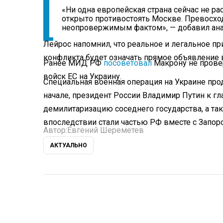
«Ни одна европейская страна сейчас не р
открыто противостоять Москве. Превосход
неопровержимым фактом», — добавил ана
Лейрос напомнил, что реальное и легальное пр
конфликта будет означать прямое объявление 
Ранее МИД РФ
посоветовал
Макрону не прове
войск ЕС на Украину.
Специальная военная операция на Украине прод
начале, президент России Владимир Путин к 
демилитаризацию соседнего государства, а та
впоследствии стали частью РФ вместе с Запор
Автор:
Евгений Шереметев
АКТУАЛЬНО