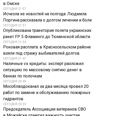
в Омске
СЕГОДНЯ 21:57
Исчезла из новостей на полгода: Людмила
Поргина рассказала о долгом лечении и боли
СЕГОДНЯ 21:57
Опубликована траектория полета украинских
ракет FP 5 Фламинго до Тюменской области
СЕГОДНЯ 21:54
Роковая расплата: в Красносельском районе
взяли под стражу выбивателей долгов
СЕГОДНЯ 21:47
Наличные vs кредиты: эксперт разложил
ситуацию по массовому снятию денег в
банках по полочкам
СЕГОДНЯ 20:49
Мособлводоканал за два месяца провел 20
работ по замене и обслуживанию пожарных
гидрантов
СЕГОДНЯ 20:33
Председатель Ассоциации ветеранов СВО
в Можайске отметил важность участия