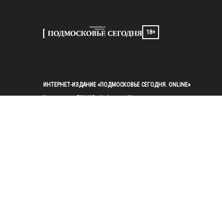
18+
ИНТЕРНЕТ-ИЗДАНИЕ «ПОДМОСКОВЬЕ СЕГОДНЯ. ONLINE»
Учредители: ГАУ МО «Цифровые Медиа»

Главный редактор — Попов И. А.

Тел.: 
+7(495)223-35-11
E-mail: 
mosregtoday@mosregtoday.ru
Зарегистрировано Федеральной службой по надзору в сфере связи, 
информационных технологий и массовых коммуникаций 
(Роскомнадзор) Рег. номер ЭЛ № ФС77-89830 от 28.07.2025

На сайте mosregtoday.ru применяются рекомендательные технологии 
(информационные технологии предоставления информации на основе
сбора, систематизации и анализа сведений, относящихся к 
предпочтениям пользователей сети «Интернет», находящихся на 
территории Российской Федерации).
 Подробная информация