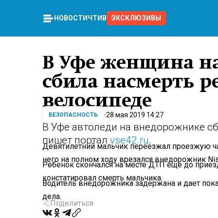
НОВОСТИ
ЧТИВО
ЭКСКЛЮЗИВЫ
В Уфе женщина н
сбила насмерть р
велосипеде
28 мая 2019 14:27
БЕЗОПАСНОСТЬ
В Уфе автоледи на внедорожнике сб
пишет портал
vse42.ru
.
Девятилетний мальчик переезжал проезжую ча
него на полном ходу врезался внедорожник Niss
Ребенок скончался на месте ДТП еще до приез
констатировал смерть мальчика.
Водитель внедорожника задержана и дает пока
дела.
Поделиться