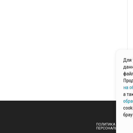
Для 
данн
файл
Прод
на о
а та
обра
cook
брау
ПОЛИТИКА ОБРАБОТ
ПЕРСОНАЛЬНЫХ ДА