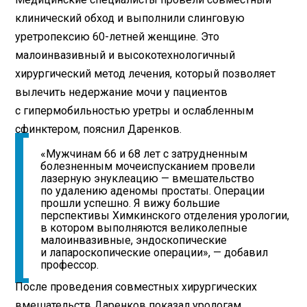
клинический обход и выполнили слинговую
уретропексию 60-летней женщине. Это
малоинвазивный и высокотехнологичный
хирургический метод лечения, который позволяет
вылечить недержание мочи у пациентов
с гипермобильностью уретры и ослабленным
сфинктером, пояснил Даренков.
«Мужчинам 66 и 68 лет с затрудненным
болезненным мочеиспусканием провели
лазерную энуклеацию — вмешательство
по удалению аденомы простаты. Операции
прошли успешно. Я вижу большие
перспективы Химкинского отделения урологии,
в котором выполняются великолепные
малоинвазивные, эндоскопические
и лапароскопические операции», — добавил
профессор.
После проведения совместных хирургических
вмешательств Даренков показал урологам