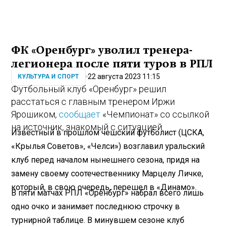
ФК «Оренбург» уволил тренера-
легионера после пяти туров в РПЛ
22 августа 2023 11:15
КУЛЬТУРА И СПОРТ
Футбольный клуб «Оренбург» решил
расстаться с главным тренером Иржи
Ярошиком,
сообщает
«Чемпионат» со ссылкой
на источник, знакомый с ситуацией.
Известный в прошлом чешский футболист (ЦСКА,
«Крылья Советов», «Челси») возглавил уральский
клуб перед началом нынешнего сезона, придя на
замену своему соотечественнику Марцелу Личке,
который, в свою очередь, перешел в «Динамо».
В пяти матчах РПЛ «Оренбург» набрал всего лишь
одно очко и занимает последнюю строчку в
турнирной таблице. В минувшем сезоне клуб