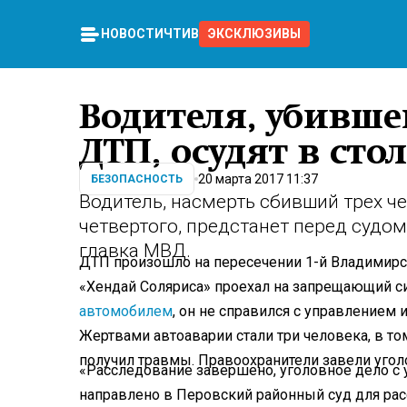
НОВОСТИ
ЧТИВО
ЭКСКЛЮЗИВЫ
Водителя, убивше
ДТП, осудят в сто
20 марта 2017 11:37
БЕЗОПАСНОСТЬ
Водитель, насмерть сбивший трех ч
четвертого, предстанет перед судо
главка МВД.
ДТП произошло на пересечении 1-й Владимирс
«Хендай Соляриса» проехал на запрещающий си
автомобилем
, он не справился с управлением 
Жертвами автоаварии стали три человека, в то
получил травмы. Правоохранители завели уголо
«Расследование завершено, уголовное дело 
направлено в Перовский районный суд для расс