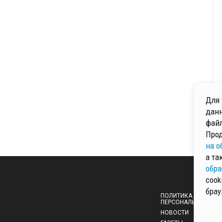
Для 
данн
файл
Прод
на о
а та
обра
cook
брау
ПОЛИТИКА ОБРАБОТ
ПЕРСОНАЛЬНЫХ ДА
НОВОСТИ