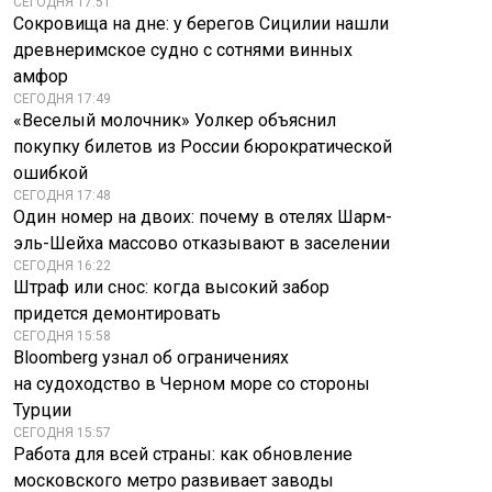
СЕГОДНЯ 17:51
Сокровища на дне: у берегов Сицилии нашли
древнеримское судно с сотнями винных
амфор
СЕГОДНЯ 17:49
«Веселый молочник» Уолкер объяснил
покупку билетов из России бюрократической
ошибкой
СЕГОДНЯ 17:48
Один номер на двоих: почему в отелях Шарм-
эль-Шейха массово отказывают в заселении
СЕГОДНЯ 16:22
Штраф или снос: когда высокий забор
придется демонтировать
СЕГОДНЯ 15:58
Bloomberg узнал об ограничениях
на судоходство в Черном море со стороны
Турции
СЕГОДНЯ 15:57
Работа для всей страны: как обновление
московского метро развивает заводы