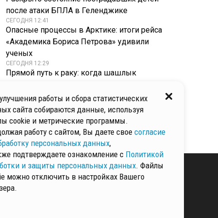
после атаки БПЛА в Геленджике
СЕГОДНЯ 12:41
Опасные процессы в Арктике: итоги рейса
«Академика Бориса Петрова» удивили
ученых
СЕГОДНЯ 12:29
Прямой путь к раку: когда шашлык
становится источником канцерогенов
СЕГОДНЯ 12:19
улучшения работы и сбора статистических
Арматура, саморезы и голый кулак: омский
ых сайта собираются данные, используя
силач готовит уникальный рекорд в день
ы cookie и метрические программы.
Люберец
олжая работу с сайтом, Вы даете свое
согласие
бработку персональных данных
,
кже подтверждаете ознакомление с
Политикой
ботки и защиты персональных данных
. Файлы
ie можно отключить в настройках Вашего
зера.
КИ И ЗАЩИТЫ
ННЫХ