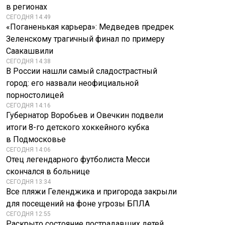
в регионах
СЕГОДНЯ 14:49
«Поганенькая карьера»: Медведев предрек
Зеленскому трагичный финал по примеру
Саакашвили
СЕГОДНЯ 14:38
В России нашли самый сладострастный
город: его назвали неофициальной
порностолицей
СЕГОДНЯ 14:16
Губернатор Воробьев и Овечкин подвели
итоги 8-го детского хоккейного кубка
в Подмосковье
СЕГОДНЯ 14:06
Отец легендарного футболиста Месси
скончался в больнице
СЕГОДНЯ 13:34
Все пляжи Геленджика и пригорода закрыли
для посещений на фоне угрозы БПЛА
СЕГОДНЯ 12:55
Раскрыто состояние пострадавших детей