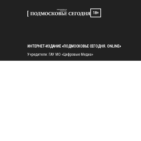
18+
ИНТЕРНЕТ-ИЗДАНИЕ «ПОДМОСКОВЬЕ СЕГОДНЯ. ONLINE»
Учредители: ГАУ МО «Цифровые Медиа»

Главный редактор — Попов И. А.

Тел.: 
+7(495)223-35-11
E-mail: 
mosregtoday@mosregtoday.ru
Зарегистрировано Федеральной службой по надзору в сфере связи, 
информационных технологий и массовых коммуникаций 
(Роскомнадзор) Рег. номер ЭЛ № ФС77-89830 от 28.07.2025

На сайте mosregtoday.ru применяются рекомендательные технологии 
(информационные технологии предоставления информации на основе
сбора, систематизации и анализа сведений, относящихся к 
предпочтениям пользователей сети «Интернет», находящихся на 
территории Российской Федерации).
 Подробная информация
© 2026 ПРАВА НА ВСЕ МАТЕРИАЛЫ САЙТА ПРИНАДЛЕЖАТ ГАУ МО 
"ЦИФРОВЫЕ МЕДИА" (ОГРН: 1255000059467).