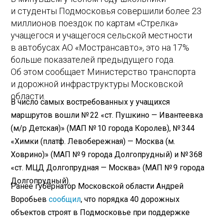
и студенты Подмосковья совершили более 23
миллионов поездок по картам «Стрелка»
учащегося и учащегося сельской местности
в автобусах АО «Мострансавто», это на 17%
больше показателей предыдущего года.
Об этом сообщает Министерство транспорта
и дорожной инфраструктуры Московской
области.
В число самых востребованных у учащихся
маршрутов вошли № 22 «ст. Пушкино — Ивантеевка
(м/р Детская)» (МАП № 10 города Королев), № 344
«Химки (платф. Левобережная) — Москва (м.
Ховрино)» (МАП № 9 города Долгопрудный) и № 368
«ст. МЦД Долгопрудная — Москва» (МАП № 9 города
Долгопрудный).
Ранее губернатор Московской области Андрей
Воробьев
сообщил
, что порядка 40 дорожных
объектов строят в Подмосковье при поддержке