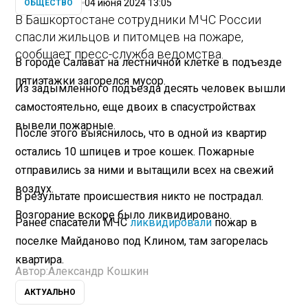
04 июня 2024 13:05
ОБЩЕСТВО
В Башкортостане сотрудники МЧС России
спасли жильцов и питомцев на пожаре,
сообщает пресс-служба ведомства.
В городе Салават на лестничной клетке в подъезде
пятиэтажки загорелся мусор.
Из задымленного подъезда десять человек вышли
самостоятельно, еще двоих в спасустройствах
вывели пожарные.
После этого выяснилось, что в одной из квартир
остались 10 шпицев и трое кошек. Пожарные
отправились за ними и вытащили всех на свежий
воздух.
В результате происшествия никто не пострадал.
Возгорание вскоре было ликвидировано.
Ранее спасатели МЧС
ликвидировали
пожар в
поселке Майданово под Клином, там загорелась
квартира.
Автор:
Александр Кошкин
АКТУАЛЬНО