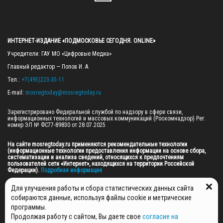
ИНТЕРНЕТ-ИЗДАНИЕ «ПОДМОСКОВЬЕ СЕГОДНЯ. ONLINE»
Учредители: ГАУ МО «Цифровые Медиа»

Главный редактор — Попов И. А.

Тел.: 
+7(495)223-35-11
E-mail: 
mosregtoday@mosregtoday.ru
Зарегистрировано Федеральной службой по надзору в сфере связи, 
информационных технологий и массовых коммуникаций (Роскомнадзор) Рег. 
номер ЭЛ № ФС77-89830 от 28.07.2025

На сайте mosregtoday.ru применяются рекомендательные технологии 
(информационные технологии предоставления информации на основе сбора, 
систематизации и анализа сведений, относящихся к предпочтениям 
пользователей сети «Интернет», находящихся на территории Российской 
Федерации).
 Подробная информация
© 2026 ПРАВА НА ВСЕ МАТЕРИАЛЫ САЙТА ПРИНАДЛЕЖАТ ГАУ МО "ЦИФРОВЫЕ 
Для улучшения работы и сбора статистических данных сайта
МЕДИА" (ОГРН: 1255000059467).
собираются данные, используя файлы cookie и метрические
программы.
Продолжая работу с сайтом, Вы даете свое
согласие на
ПОЛИТИКА ОБРАБОТКИ И ЗАЩИТЫ ПЕРСОНАЛЬНЫХ ДАННЫХ