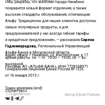
«Мы уверены, что жителям города Нахабино
понравится новый формат отделения, а также
высокие стандарты обслуживания, отличающие
Альфу. Традиционно для наших клиентов доступны
самые популярные продукты, а для
предпринимателей у нас всегда гибкие тарифы
и кредитные предложения», — рассказала
Сирена
Гаджимурадова,
Региональный Управляющий
Альфа-Банка в Московской области.
Адрес офиса:
г Нахабино, ул. Институтская, д 17
время работы: пн. — пт.: 10:00 — 19:00, сб. — вс.:
выходной.
Реклама. АО «АЛЬФА-БАНК», ИНН 7728168971
Генеральная лицензия Банка России № 1326
от 16 января 2015 г.
Токен креатива (erid)
2SDnjeFppcZ
Поделиться
Автор:
Юрий Рейкин